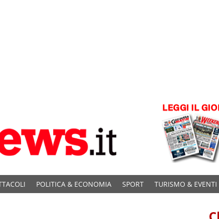
TTACOLI
POLITICA & ECONOMIA
SPORT
TURISMO & EVENTI
C