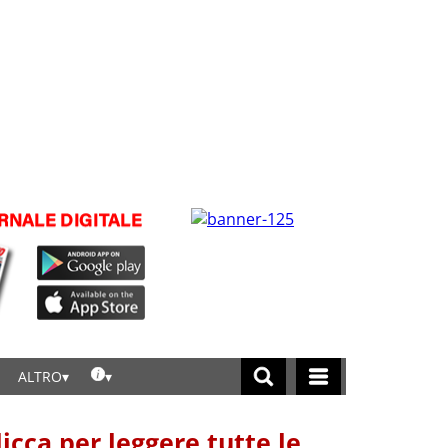
ALTRO
licca per leggere tutte le