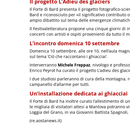
Il progetto L’Adieu des glaciers
Il Forte di Bard presenta il progetto fotografico-sci
Bard e riconosciuto per «il significativo contributo o
ampio dibattito sul tema delle emergenze climatich
Il Festivaletteratura propone una cinque giorni di in
concerti con artisti e ospiti provenienti da tutto il
L’incontro domenica 10 settembre
Domenica 10 settembre, alle ore 10, nell’aula magna 
sul tema ‘Ciò che raccontano i ghiacciai’.
Interverranno
Michele Freppaz
, nivologo e professo
Enrico Peyrot ha curato il progetto L’adieu des glaci
I due studiosi parleranno di cura della montagna, re
campanello d’allarme per tutti.
Un’installazione dedicata ai ghiacciai
Il Forte di Bard ha inoltre curato l’allestimento di 
le migliaia di visitatori attesi a Mantova potranno vi
Loggia del Grano, in via Giovanni Battista Spagnoli, 
(re.aostanews.it)