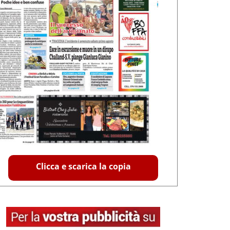
Clicca e scarica la copia