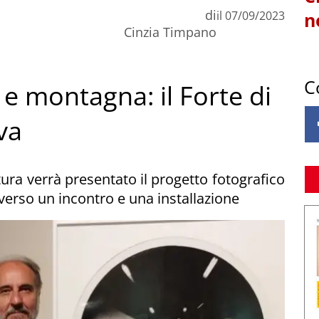
di
il
07/09/2023
n
Cinzia Timpano
C
e montagna: il Forte di
va
atura verrà presentato il progetto fotografico
averso un incontro e una installazione