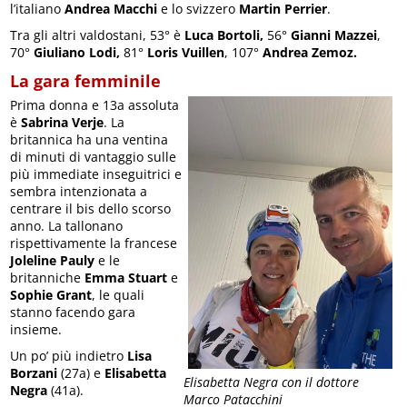
l’italiano
Andrea Macchi
e lo svizzero
Martin Perrier
.
Tra gli altri valdostani, 53° è
Luca Bortoli,
56°
Gianni Mazzei
,
70°
Giuliano Lodi,
81°
Loris Vuillen
, 107°
Andrea Zemoz.
La gara femminile
Prima donna e 13a assoluta
è
Sabrina Verje
. La
britannica ha una ventina
di minuti di vantaggio sulle
più immediate inseguitrici e
sembra intenzionata a
centrare il bis dello scorso
anno. La tallonano
rispettivamente la francese
Joleline Pauly
e le
britanniche
Emma Stuart
e
Sophie Grant
, le quali
stanno facendo gara
insieme.
Un po’ più indietro
Lisa
Borzani
(27a) e
Elisabetta
Elisabetta Negra con il dottore
Negra
(41a).
Marco Patacchini