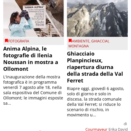
FOTOGRAFIA
AMBIENTE
,
GHIACCIAI
,
MONTAGNA
Anima Alpina, le
Ghiacciaio
fotografie di Ilenia
Planpincieux,
Noussan in mostra a
riapertura diurna
Ollomont
della strada della Val
L'inaugurazione della mostra
Ferret
fotografica è in programma
venerdì 7 agosto alle 18, nella
Riapre oggi, giovedì 6 agosto,
sala espositiva del Comune di
solo di giorno e solo in
Ollomont; le immagini esposte
discesa, la strada comunale
sa...
della Val Ferret; si riduce lo
scenario di rischio, in
movimento u...
di
Courmayeur
Erika David