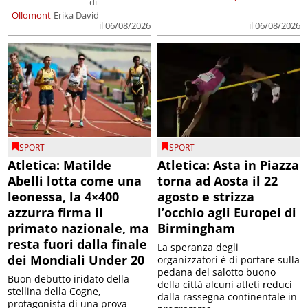
di
Ollomont
Erika David
il 06/08/2026
il 06/08/2026
SPORT
SPORT
Atletica: Matilde
Atletica: Asta in Piazza
Abelli lotta come una
torna ad Aosta il 22
leonessa, la 4×400
agosto e strizza
azzurra firma il
l’occhio agli Europei di
primato nazionale, ma
Birmingham
resta fuori dalla finale
La speranza degli
dei Mondiali Under 20
organizzatori è di portare sulla
pedana del salotto buono
Buon debutto iridato della
della città alcuni atleti reduci
stellina della Cogne,
dalla rassegna continentale in
protagonista di una prova