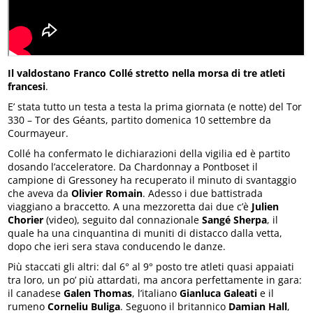
Il valdostano Franco Collé stretto nella morsa di tre atleti
francesi
.
E’ stata tutto un testa a testa la prima giornata (e notte) del Tor
330 – Tor des Géants, partito domenica 10 settembre da
Courmayeur.
Collé ha confermato le dichiarazioni della vigilia ed è partito
dosando l’acceleratore. Da Chardonnay a Pontboset il
campione di Gressoney ha recuperato il minuto di svantaggio
che aveva da
Olivier Romain
. Adesso i due battistrada
viaggiano a braccetto. A una mezzoretta dai due c’è
Julien
Chorier
(video), seguito dal connazionale
Sangé Sherpa
, il
quale ha una cinquantina di muniti di distacco dalla vetta,
dopo che ieri sera stava conducendo le danze.
Più staccati gli altri: dal 6° al 9° posto tre atleti quasi appaiati
tra loro, un po’ più attardati, ma ancora perfettamente in gara:
il canadese
Galen Thomas
, l’italiano
Gianluca Galeati
e il
rumeno
Corneliu Buliga
. Seguono il britannico
Damian Hall
,