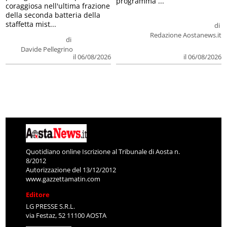
programma ...
coraggiosa nell'ultima frazione
della seconda batteria della
staffetta mist...
di
Redazione Aostanews.it
di
Davide Pellegrino
il 06/08/2026
il 06/08/2026
Quotidiano online Iscrizione al Tribunale di Aosta n.
8/2012
Autorizzazione del 13/12/2012
www.gazzettamatin.com
Editore
LG PRESSE S.R.L.
via Festaz, 52 11100 AOSTA