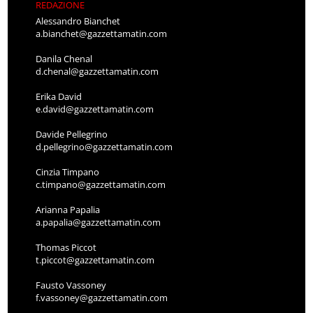
REDAZIONE
Alessandro Bianchet
a.bianchet@gazzettamatin.com
Danila Chenal
d.chenal@gazzettamatin.com
Erika David
e.david@gazzettamatin.com
Davide Pellegrino
d.pellegrino@gazzettamatin.com
Cinzia Timpano
c.timpano@gazzettamatin.com
Arianna Papalia
a.papalia@gazzettamatin.com
Thomas Piccot
t.piccot@gazzettamatin.com
Fausto Vassoney
f.vassoney@gazzettamatin.com