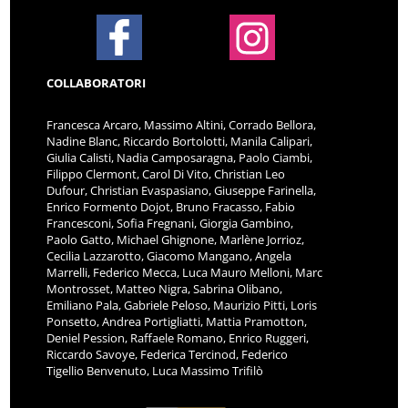
COLLABORATORI
Francesca Arcaro, Massimo Altini, Corrado Bellora,
Nadine Blanc, Riccardo Bortolotti, Manila Calipari,
Giulia Calisti, Nadia Camposaragna, Paolo Ciambi,
Filippo Clermont, Carol Di Vito, Christian Leo
Dufour, Christian Evaspasiano, Giuseppe Farinella,
Enrico Formento Dojot, Bruno Fracasso, Fabio
Francesconi, Sofia Fregnani, Giorgia Gambino,
Paolo Gatto, Michael Ghignone, Marlène Jorrioz,
Cecilia Lazzarotto, Giacomo Mangano, Angela
Marrelli, Federico Mecca, Luca Mauro Melloni, Marc
Montrosset, Matteo Nigra, Sabrina Olibano,
Emiliano Pala, Gabriele Peloso, Maurizio Pitti, Loris
Ponsetto, Andrea Portigliatti, Mattia Pramotton,
Deniel Pession, Raffaele Romano, Enrico Ruggeri,
Riccardo Savoye, Federica Tercinod, Federico
Tigellio Benvenuto, Luca Massimo Trifilò