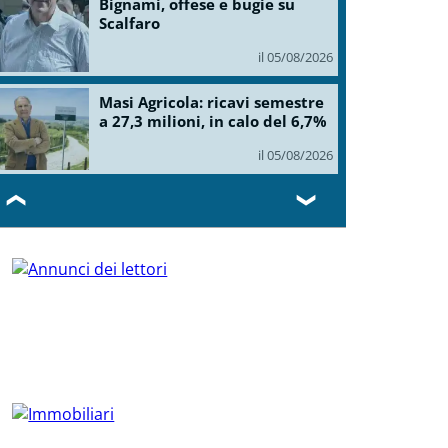
Bignami, offese e bugie su
Scalfaro
il 05/08/2026
Masi Agricola: ricavi semestre
a 27,3 milioni, in calo del 6,7%
il 05/08/2026
❮
❯