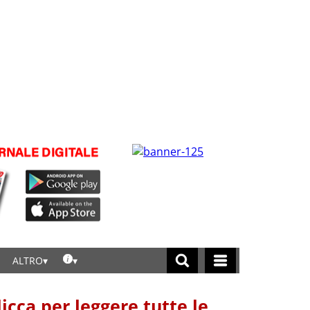
ALTRO
licca per leggere tutte le