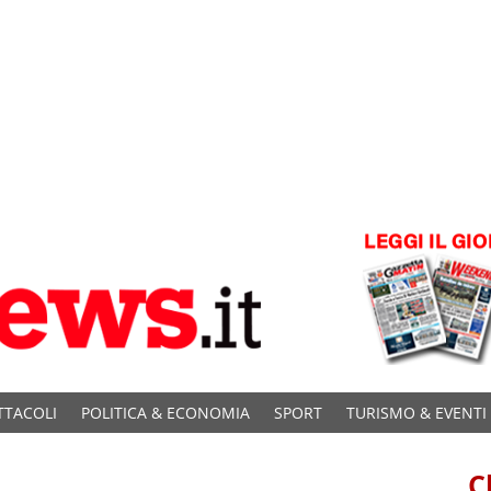
TTACOLI
POLITICA & ECONOMIA
SPORT
TURISMO & EVENTI
C