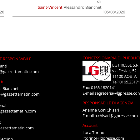
di
Saint-Vincent
Alessandro Bianchet
026
il 05/08/2026
CONCESSIONARIA DI PUBBLIC
E RESPONSABILE
LG PRESSE S.R.
anti
via Festaz, 52
i@gazzettamatin.com
11100 AOSTA
NE
Tel: 0165.2317
Fax: 0165.1820141
o Bianchet
E-mail
segreteria@lgpresse.co
t@gazzettamatin.com
RESPONSABILE DI AGENZIA
enal
Arianna Gori Chisari
gazzettamatin.com
E-mail
a.chisari@lgpresse.com
d
Account
azzettamatin.com
Luca Torino
l.torino@lgpresse.com
legrino