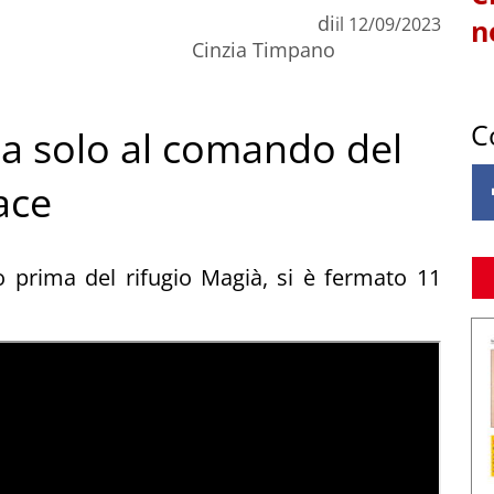
di
il
12/09/2023
n
Cinzia Timpano
C
da solo al comando del
ace
o prima del rifugio Magià, si è fermato 11