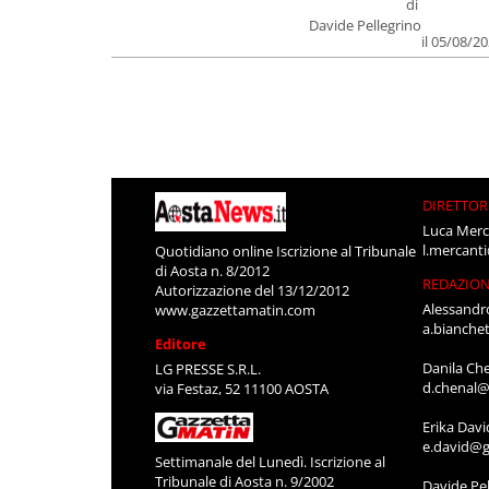
di
Davide Pellegrino
il 05/08/2
DIRETTOR
Luca Merc
l.mercant
Quotidiano online Iscrizione al Tribunale
di Aosta n. 8/2012
REDAZIO
Autorizzazione del 13/12/2012
Alessandr
www.gazzettamatin.com
a.bianche
Editore
Danila Ch
LG PRESSE S.R.L.
d.chenal@
via Festaz, 52 11100 AOSTA
Erika Davi
e.david@g
Settimanale del Lunedì. Iscrizione al
Tribunale di Aosta n. 9/2002
Davide Pel