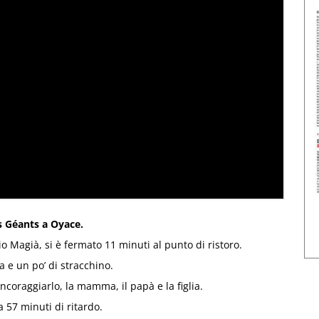
s Géants a Oyace.
io Magià, si è fermato 11 minuti al punto di ristoro.
 e un po’ di stracchino.
incoraggiarlo, la mamma, il papà e la figlia.
 57 minuti di ritardo.