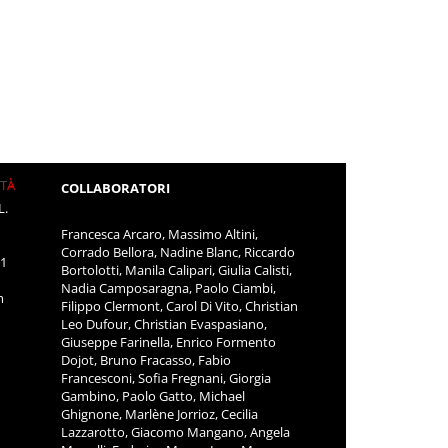
ITÀ
COLLABORATORI
L.
Francesca Arcaro, Massimo Altini,
Corrado Bellora, Nadine Blanc, Riccardo
11
Bortolotti, Manila Calipari, Giulia Calisti,
Nadia Camposaragna, Paolo Ciambi,
m
Filippo Clermont, Carol Di Vito, Christian
Leo Dufour, Christian Evaspasiano,
Giuseppe Farinella, Enrico Formento
Dojot, Bruno Fracasso, Fabio
Francesconi, Sofia Fregnani, Giorgia
Gambino, Paolo Gatto, Michael
Ghignone, Marlène Jorrioz, Cecilia
Lazzarotto, Giacomo Mangano, Angela