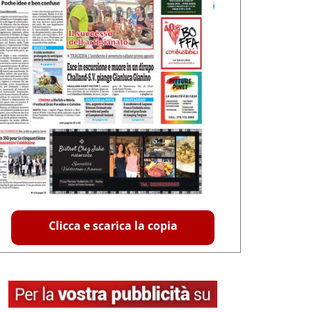
Clicca e scarica la copia