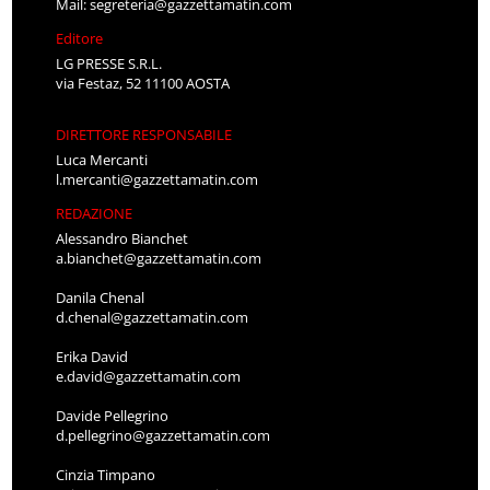
Mail:
segreteria@gazzettamatin.com
Editore
LG PRESSE S.R.L.
via Festaz, 52 11100 AOSTA
DIRETTORE RESPONSABILE
Luca Mercanti
l.mercanti@gazzettamatin.com
REDAZIONE
Alessandro Bianchet
a.bianchet@gazzettamatin.com
Danila Chenal
d.chenal@gazzettamatin.com
Erika David
e.david@gazzettamatin.com
Davide Pellegrino
d.pellegrino@gazzettamatin.com
Cinzia Timpano