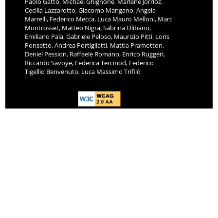
Paolo Gatto, Michael Ghignone, Marlène Jorrioz,
Cecilia Lazzarotto, Giacomo Mangano, Angela
Marrelli, Federico Mecca, Luca Mauro Melloni, Marc
Montrosset, Matteo Nigra, Sabrina Olibano,
Emiliano Pala, Gabriele Peloso, Maurizio Pitti, Loris
Ponsetto, Andrea Portigliatti, Mattia Pramotton,
Deniel Pession, Raffaele Romano, Enrico Ruggeri,
Riccardo Savoye, Federica Tercinod, Federico
Tigellio Benvenuto, Luca Massimo Trifilò