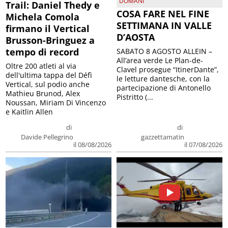
DOMANI
Trail: Daniel Thedy e
COSA FARE NEL FINE
Michela Comola
SETTIMANA IN VALLE
firmano il Vertical
D’AOSTA
Brusson-Bringuez a
tempo di record
SABATO 8 AGOSTO ALLEIN –
All’area verde Le Plan-de-
Oltre 200 atleti al via
Clavel prosegue “ItinerDante”,
dell'ultima tappa del Défì
le letture dantesche, con la
Vertical, sul podio anche
partecipazione di Antonello
Mathieu Brunod, Alex
Pistritto (...
Noussan, Miriam Di Vincenzo
e Kaitlin Allen
di
di
Davide Pellegrino
gazzettamatin
il 08/08/2026
il 07/08/2026