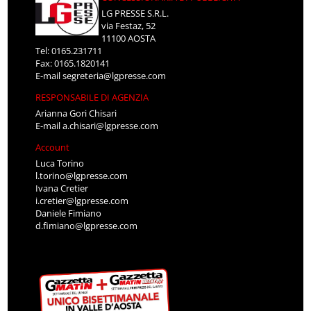
LG PRESSE S.R.L.
via Festaz, 52
11100 AOSTA
Tel: 0165.231711
Fax: 0165.1820141
E-mail
segreteria@lgpresse.com
RESPONSABILE DI AGENZIA
Arianna Gori Chisari
E-mail
a.chisari@lgpresse.com
Account
Luca Torino
l.torino@lgpresse.com
Ivana Cretier
i.cretier@lgpresse.com
Daniele Fimiano
d.fimiano@lgpresse.com