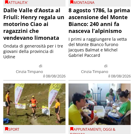
ATTUALITA'
MONTAGNA
Dalle Valle d’Aosta al
8 agosto 1786, la prima
Friuli: Henry regala un
ascensione del Monte
motorino Ciao ai
Bianco: 240 anni fa
ragazzini che
nasceva l’alpinismo
vendevano limonata
I primi a raggiungere la vetta
del Monte Bianco furono
Ondata di generosità per i tre
Jacques Balmat e Michel
giovani della provincia di
Gabriel Paccard
Udine
di
di
Cinzia Timpano
Cinzia Timpano
il 08/08/2026
il 08/08/2026
SPORT
APPUNTAMENTI
,
OGGI &