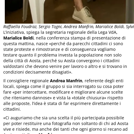
Raffaella Foudraz, Sergio Togni, Andrea Manfrin, Marialice Boldi, Sylvi
L’iniziativa, spiega la segretaria regionale della Lega VdA,
Marialice Boldi
, nella conferenza stampa di presentazione di
questa mattina, nasce «perché da parecchi cittadini ci sono
state proteste e rimostranze e di conseguenza vogliamo
testare quanto il problema investa la popolazione non solo
della città di Aosta, perché su Aosta convergono i cittadini
valdostani che devono venire per lavoro o altro e si trovano in
condizioni decisamente disagiati».
Il consigliere regionale
Andrea Manfrin
, referente degli enti
locali, spiega come il gruppo si sia interrogato su cosa poter
fare «per intercettare, modificare e migliorare alcune scelte
che riteniamo dannose» e vista la «totale chiusura» rispetto
alle proposte, l’idea è stata di far esprimere direttamente i
cittadini.
«Ci auguriamo che sia una scelta il più partecipata possibile
per poter restituire una fotografia non soltanto di chi ad Aosta
vive e risiede, ma anche dei tanti che ogni giorno si recano ad