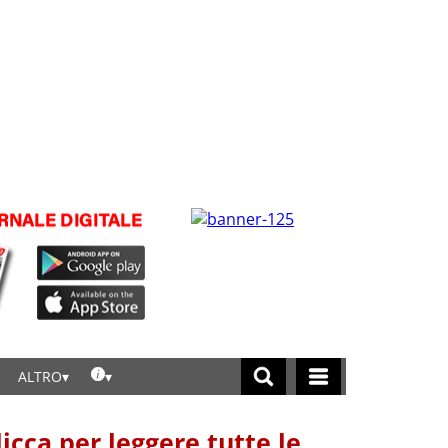
ALTRO
licca per leggere tutte le