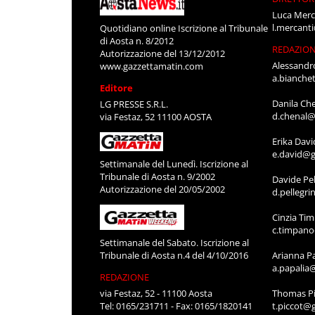
Luca Merc
l.mercant
Quotidiano online Iscrizione al Tribunale
di Aosta n. 8/2012
REDAZIO
Autorizzazione del 13/12/2012
Alessandr
www.gazzettamatin.com
a.bianche
Editore
Danila Ch
LG PRESSE S.R.L.
d.chenal@
via Festaz, 52 11100 AOSTA
Erika Davi
e.david@g
Settimanale del Lunedì. Iscrizione al
Tribunale di Aosta n. 9/2002
Davide Pel
Autorizzazione del 20/05/2002
d.pellegr
Cinzia Ti
c.timpan
Settimanale del Sabato. Iscrizione al
Tribunale di Aosta n.4 del 4/10/2016
Arianna P
a.papalia
REDAZIONE
via Festaz, 52 - 11100 Aosta
Thomas Pi
Tel: 0165/231711 - Fax: 0165/1820141
t.piccot@