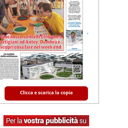
Clicca e scarica la copia