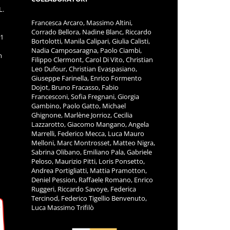
L.
Francesca Arcaro, Massimo Altini,
Corrado Bellora, Nadine Blanc, Riccardo
11
Bortolotti, Manila Calipari, Giulia Calisti,
Nadia Camposaragna, Paolo Ciambi,
m
Filippo Clermont, Carol Di Vito, Christian
Leo Dufour, Christian Evaspasiano,
Giuseppe Farinella, Enrico Formento
Dojot, Bruno Fracasso, Fabio
Francesconi, Sofia Fregnani, Giorgia
Gambino, Paolo Gatto, Michael
Ghignone, Marlène Jorrioz, Cecilia
Lazzarotto, Giacomo Mangano, Angela
Marrelli, Federico Mecca, Luca Mauro
Melloni, Marc Montrosset, Matteo Nigra,
Sabrina Olibano, Emiliano Pala, Gabriele
Peloso, Maurizio Pitti, Loris Ponsetto,
Andrea Portigliatti, Mattia Pramotton,
Deniel Pession, Raffaele Romano, Enrico
Ruggeri, Riccardo Savoye, Federica
Tercinod, Federico Tigellio Benvenuto,
Luca Massimo Trifilò