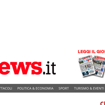
TTACOLI
POLITICA & ECONOMIA
SPORT
TURISMO & EVENTI
C