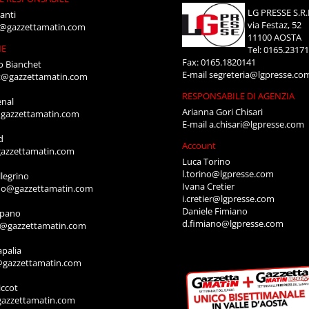
LG PRESSE S.R.
anti
via Festaz, 52
i@gazzettamatin.com
11100 AOSTA
NE
Tel: 0165.2317
Fax: 0165.1820141
o Bianchet
E-mail
segreteria@lgpresse.co
t@gazzettamatin.com
RESPONSABILE DI AGENZIA
enal
Arianna Gori Chisari
gazzettamatin.com
E-mail
a.chisari@lgpresse.com
d
Account
azzettamatin.com
Luca Torino
l.torino@lgpresse.com
legrino
Ivana Cretier
ino@gazzettamatin.com
i.cretier@lgpresse.com
Daniele Fimiano
mpano
d.fimiano@lgpresse.com
o@gazzettamatin.com
apalia
@gazzettamatin.com
ccot
gazzettamatin.com