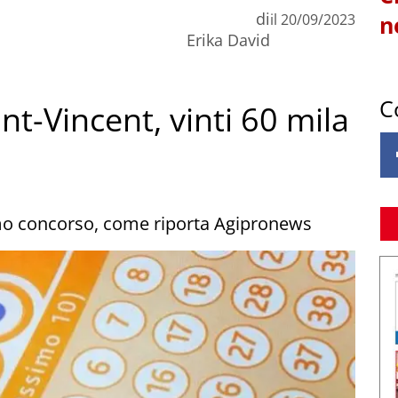
di
il
20/09/2023
n
Erika David
C
nt-Vincent, vinti 60 mila
ultimo concorso, come riporta Agipronews