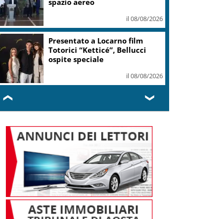
il 08/08/2026
“NAF, Nose Art Festival” torna
il 29 e 30 agosto da
Scacciadiavoli
il 08/08/2026
❮
❯