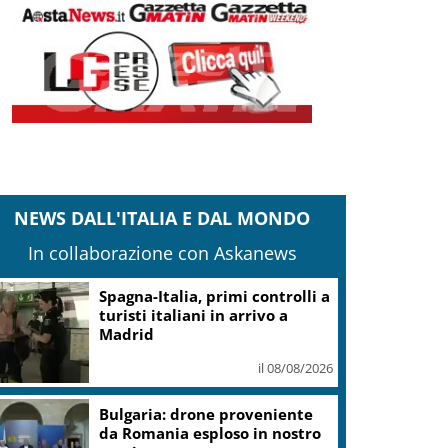
NEWS DALL'ITALIA E DAL MONDO
In collaborazione con Askanews
Tuffi Europei, Elisa Cosetti
argento nel ‘volo’ dalla
piattaforma
il 08/08/2026
Calco, l’Inter chiude la
tournee battendo 2-1 la Juve