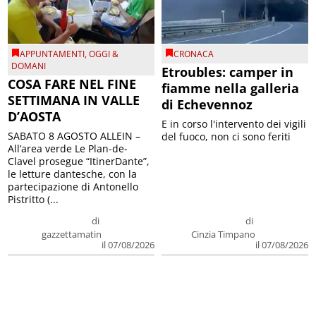
APPUNTAMENTI
,
OGGI &
CRONACA
DOMANI
Etroubles: camper in
COSA FARE NEL FINE
fiamme nella galleria
SETTIMANA IN VALLE
di Echevennoz
D’AOSTA
E in corso l'intervento dei vigili
SABATO 8 AGOSTO ALLEIN –
del fuoco, non ci sono feriti
All’area verde Le Plan-de-
Clavel prosegue “ItinerDante”,
le letture dantesche, con la
partecipazione di Antonello
Pistritto (...
di
di
gazzettamatin
Cinzia Timpano
il 07/08/2026
il 07/08/2026