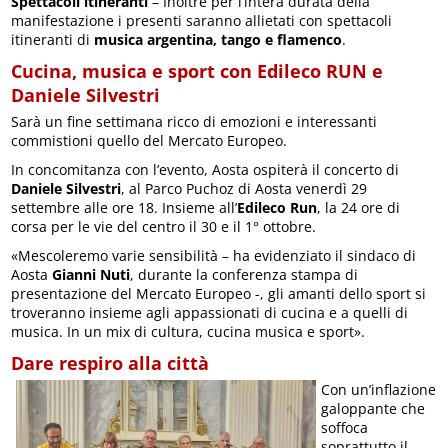
Spettacoli itineranti
– Inoltre per l’intera durata della
manifestazione i presenti saranno allietati con spettacoli
itineranti di
musica argentina, tango e flamenco
.
Cucina, musica e sport con Edileco RUN e
Daniele Silvestri
Sarà un fine settimana ricco di emozioni e interessanti
commistioni quello del Mercato Europeo.
In concomitanza con l’evento, Aosta ospiterà il concerto di
Daniele Silvestri
, al Parco Puchoz di Aosta venerdì 29
settembre alle ore 18. Insieme all’
Edileco Run
, la 24 ore di
corsa per le vie del centro il 30 e il 1° ottobre.
«Mescoleremo varie sensibilità – ha evidenziato il sindaco di
Aosta
Gianni Nuti
, durante la conferenza stampa di
presentazione del Mercato Europeo -, gli amanti dello sport si
troveranno insieme agli appassionati di cucina e a quelli di
musica. In un mix di cultura, cucina musica e sport».
Dare respiro alla città
Con un’inflazione
galoppante che
soffoca
soprattutto il