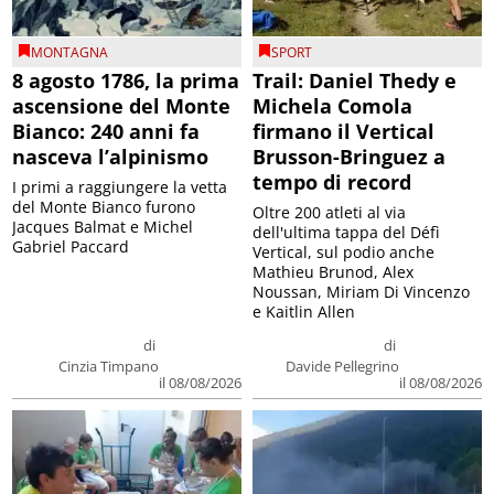
MONTAGNA
SPORT
8 agosto 1786, la prima
Trail: Daniel Thedy e
ascensione del Monte
Michela Comola
Bianco: 240 anni fa
firmano il Vertical
nasceva l’alpinismo
Brusson-Bringuez a
tempo di record
I primi a raggiungere la vetta
del Monte Bianco furono
Oltre 200 atleti al via
Jacques Balmat e Michel
dell'ultima tappa del Défì
Gabriel Paccard
Vertical, sul podio anche
Mathieu Brunod, Alex
Noussan, Miriam Di Vincenzo
e Kaitlin Allen
di
di
Cinzia Timpano
Davide Pellegrino
il 08/08/2026
il 08/08/2026