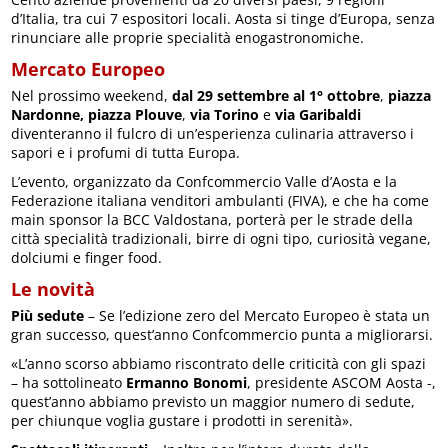
d’Italia, tra cui 7 espositori locali. Aosta si tinge d’Europa, senza
rinunciare alle proprie specialità enogastronomiche.
Mercato Europeo
Nel prossimo weekend,
dal 29 settembre al 1° ottobre
,
piazza
Nardonne, piazza Plouve
,
via Torino
e
via Garibaldi
diventeranno il fulcro di un’esperienza culinaria attraverso i
sapori e i profumi di tutta Europa.
L’evento, organizzato da Confcommercio Valle d’Aosta e la
Federazione italiana venditori ambulanti (FIVA), e che ha come
main sponsor la BCC Valdostana, porterà per le strade della
città specialità tradizionali, birre di ogni tipo, curiosità vegane,
dolciumi e finger food.
Le novità
Più sedute
– Se l’edizione zero del Mercato Europeo è stata un
gran successo, quest’anno Confcommercio punta a migliorarsi.
«L’anno scorso abbiamo riscontrato delle criticità con gli spazi
– ha sottolineato
Ermanno Bonomi
, presidente ASCOM Aosta -,
quest’anno abbiamo previsto un maggior numero di sedute,
per chiunque voglia gustare i prodotti in serenità».