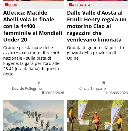
SPORT
ATTUALITA'
Atletica: Matilde
Dalle Valle d’Aosta al
Abelli vola in finale
Friuli: Henry regala un
con la 4×400
motorino Ciao ai
femminile ai Mondiali
ragazzini che
Under 20
vendevano limonata
Grande prestazione delle
Ondata di generosità per i tre
azzurre - con tanto di record
giovani della provincia di
nazionale - sulla pista di
Udine
Eugene, la gara per l'oro alle
23.42 (ora italiana) di questa
notte
di
di
Davide Pellegrino
Cinzia Timpano
il 09/08/2026
il 08/08/2026