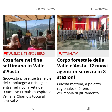
il 07/08/2026
il 07/08/2026
TURISMO & TEMPO LIBERO
ATTUALITA'
Cosa fare nel fine
Corpo forestale della
settimana in Valle
Valle d’Aosta: 12 nuovi
d’Aosta
agenti in servizio in 8
stazioni
GiocAosta prosegue tra le vie
del capoluogo; a Brissogne
Questa mattina, a palazzo
entra nel vivo la Feta de
regionale, si è tenuta la
l’Oumbra; Etroubles ospita la
cerimonia di giuramento
Veillà; a Chamois tocca al
Festival A...
di
di