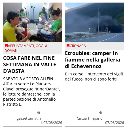
APPUNTAMENTI
,
OGGI &
CRONACA
DOMANI
Etroubles: camper in
COSA FARE NEL FINE
fiamme nella galleria
SETTIMANA IN VALLE
di Echevennoz
D’AOSTA
E in corso l'intervento dei vigili
SABATO 8 AGOSTO ALLEIN –
del fuoco, non ci sono feriti
All’area verde Le Plan-de-
Clavel prosegue “ItinerDante”,
le letture dantesche, con la
partecipazione di Antonello
Pistritto (...
di
di
gazzettamatin
Cinzia Timpano
il 07/08/2026
il 07/08/2026