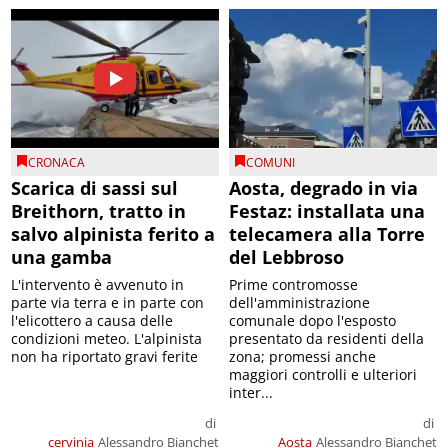
CRONACA
COMUNI
Scarica di sassi sul
Aosta, degrado in via
Breithorn, tratto in
Festaz: installata una
salvo alpinista ferito a
telecamera alla Torre
una gamba
del Lebbroso
L'intervento è avvenuto in
Prime contromosse
parte via terra e in parte con
dell'amministrazione
l'elicottero a causa delle
comunale dopo l'esposto
condizioni meteo. L'alpinista
presentato da residenti della
non ha riportato gravi ferite
zona; promessi anche
maggiori controlli e ulteriori
inter...
di
di
cervinia
Alessandro Bianchet
Aosta
Alessandro Bianchet