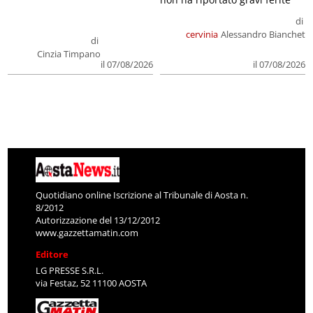
di
cervinia
Alessandro Bianchet
di
Cinzia Timpano
il 07/08/2026
il 07/08/2026
Quotidiano online Iscrizione al Tribunale di Aosta n.
8/2012
Autorizzazione del 13/12/2012
www.gazzettamatin.com
Editore
LG PRESSE S.R.L.
via Festaz, 52 11100 AOSTA