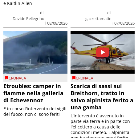
e Kaitlin Allen
di
di
Davide Pellegrino
gazzettamatin
il 08/08/2026
il 07/08/2026
CRONACA
CRONACA
Etroubles: camper in
Scarica di sassi sul
fiamme nella galleria
Breithorn, tratto in
di Echevennoz
salvo alpinista ferito a
una gamba
E in corso l'intervento dei vigili
del fuoco, non ci sono feriti
L'intervento è avvenuto in
parte via terra e in parte con
l'elicottero a causa delle
condizioni meteo. L'alpinista
non ha riportato gravi ferite