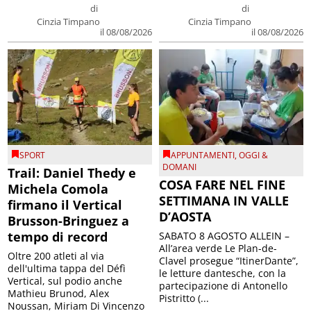
di
di
Cinzia Timpano
Cinzia Timpano
il 08/08/2026
il 08/08/2026
SPORT
APPUNTAMENTI
,
OGGI &
DOMANI
Trail: Daniel Thedy e
COSA FARE NEL FINE
Michela Comola
SETTIMANA IN VALLE
firmano il Vertical
D’AOSTA
Brusson-Bringuez a
tempo di record
SABATO 8 AGOSTO ALLEIN –
All’area verde Le Plan-de-
Oltre 200 atleti al via
Clavel prosegue “ItinerDante”,
dell'ultima tappa del Défì
le letture dantesche, con la
Vertical, sul podio anche
partecipazione di Antonello
Mathieu Brunod, Alex
Pistritto (...
Noussan, Miriam Di Vincenzo