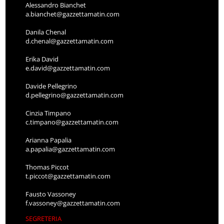
Alessandro Bianchet
a.bianchet@gazzettamatin.com
Danila Chenal
d.chenal@gazzettamatin.com
Erika David
e.david@gazzettamatin.com
Davide Pellegrino
d.pellegrino@gazzettamatin.com
Cinzia Timpano
c.timpano@gazzettamatin.com
Arianna Papalia
a.papalia@gazzettamatin.com
Thomas Piccot
t.piccot@gazzettamatin.com
Fausto Vassoney
f.vassoney@gazzettamatin.com
SEGRETERIA