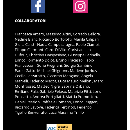
COLLABORATORI
Francesca Arcaro, Massimo Altini, Corrado Bellora,
Nadine Blanc, Riccardo Bortolotti, Manila Calipari,
Giulia Calisti, Nadia Camposaragna, Paolo Ciambi,
Filippo Clermont, Carol Di Vito, Christian Leo
Dufour, Christian Evaspasiano, Giuseppe Farinella,
Enrico Formento Dojot, Bruno Fracasso, Fabio
Francesconi, Sofia Fregnani, Giorgia Gambino,
Paolo Gatto, Michael Ghignone, Marlène Jorrioz,
Cecilia Lazzarotto, Giacomo Mangano, Angela
Marrelli, Federico Mecca, Luca Mauro Melloni, Marc
Montrosset, Matteo Nigra, Sabrina Olibano,
Emiliano Pala, Gabriele Peloso, Maurizio Pitti, Loris
Ponsetto, Andrea Portigliatti, Mattia Pramotton,
Deniel Pession, Raffaele Romano, Enrico Ruggeri,
Riccardo Savoye, Federica Tercinod, Federico
Tigellio Benvenuto, Luca Massimo Trifilò