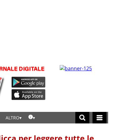
ALTRO
licca per leggere tutte le