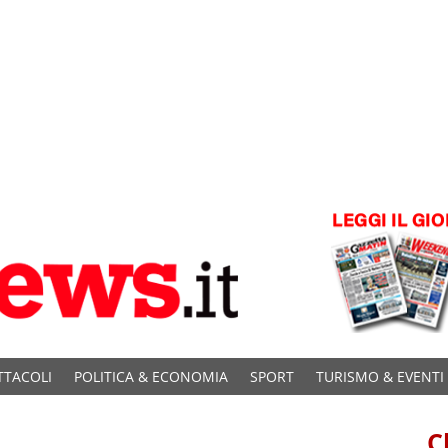
TTACOLI
POLITICA & ECONOMIA
SPORT
TURISMO & EVENTI
C