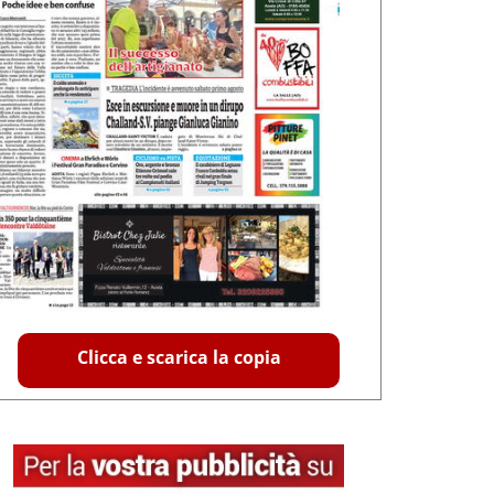
Clicca e scarica la copia