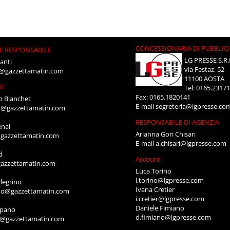
CONCESSIONARIA DI PUBBLIC
E RESPONSABILE
LG PRESSE S.R.
anti
via Festaz, 52
i@gazzettamatin.com
11100 AOSTA
NE
Tel: 0165.2317
Fax: 0165.1820141
o Bianchet
E-mail
segreteria@lgpresse.co
t@gazzettamatin.com
RESPONSABILE DI AGENZIA
enal
Arianna Gori Chisari
gazzettamatin.com
E-mail
a.chisari@lgpresse.com
d
Account
azzettamatin.com
Luca Torino
l.torino@lgpresse.com
legrino
Ivana Cretier
ino@gazzettamatin.com
i.cretier@lgpresse.com
Daniele Fimiano
mpano
d.fimiano@lgpresse.com
o@gazzettamatin.com