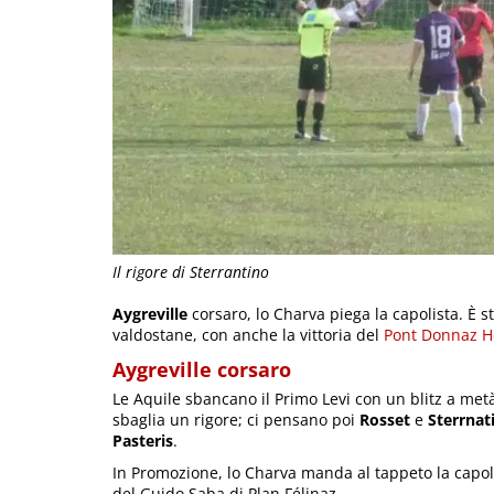
Il rigore di Sterrantino
Aygreville
corsaro, lo Charva piega la capolista. È s
valdostane, con anche la vittoria del
Pont Donnaz H
Aygreville corsaro
Le Aquile sbancano il Primo Levi con un blitz a metà
sbaglia un rigore; ci pensano poi
Rosset
e
Sterrnat
Pasteris
.
In Promozione, lo Charva manda al tappeto la capol
del Guido Saba di Plan Félinaz.