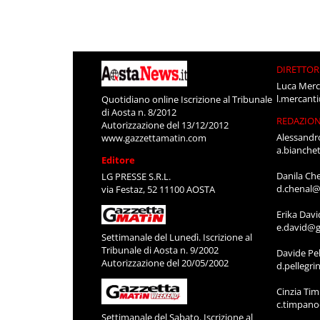
DIRETTOR
Luca Merc
l.mercant
Quotidiano online Iscrizione al Tribunale
di Aosta n. 8/2012
REDAZIO
Autorizzazione del 13/12/2012
Alessandr
www.gazzettamatin.com
a.bianche
Editore
Danila Ch
LG PRESSE S.R.L.
d.chenal@
via Festaz, 52 11100 AOSTA
Erika Davi
e.david@g
Settimanale del Lunedì. Iscrizione al
Tribunale di Aosta n. 9/2002
Davide Pel
Autorizzazione del 20/05/2002
d.pellegr
Cinzia Ti
c.timpan
Settimanale del Sabato. Iscrizione al