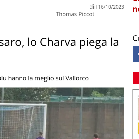
di
il
16/10/2023
n
Thomas Piccot
C
rsaro, lo Charva piega la
oblu hanno la meglio sul Vallorco