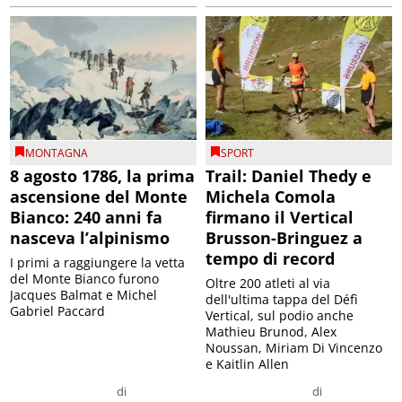
MONTAGNA
SPORT
8 agosto 1786, la prima
Trail: Daniel Thedy e
ascensione del Monte
Michela Comola
Bianco: 240 anni fa
firmano il Vertical
nasceva l’alpinismo
Brusson-Bringuez a
tempo di record
I primi a raggiungere la vetta
del Monte Bianco furono
Oltre 200 atleti al via
Jacques Balmat e Michel
dell'ultima tappa del Défì
Gabriel Paccard
Vertical, sul podio anche
Mathieu Brunod, Alex
Noussan, Miriam Di Vincenzo
e Kaitlin Allen
di
di