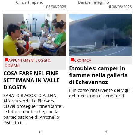
Cinzia Timpano
Davide Pellegrino
il 08/08/2026
il 08/08/2026
APPUNTAMENTI
,
OGGI &
CRONACA
DOMANI
Etroubles: camper in
COSA FARE NEL FINE
fiamme nella galleria
SETTIMANA IN VALLE
di Echevennoz
D’AOSTA
E in corso l'intervento dei vigili
SABATO 8 AGOSTO ALLEIN –
del fuoco, non ci sono feriti
All’area verde Le Plan-de-
Clavel prosegue “ItinerDante”,
le letture dantesche, con la
partecipazione di Antonello
Pistritto (...
di
di