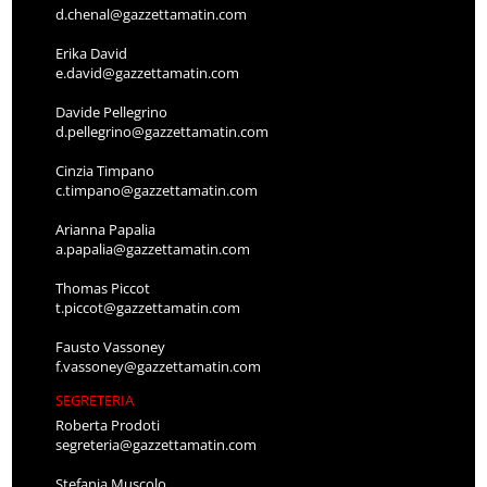
d.chenal@gazzettamatin.com
Erika David
e.david@gazzettamatin.com
Davide Pellegrino
d.pellegrino@gazzettamatin.com
Cinzia Timpano
c.timpano@gazzettamatin.com
Arianna Papalia
a.papalia@gazzettamatin.com
Thomas Piccot
t.piccot@gazzettamatin.com
Fausto Vassoney
f.vassoney@gazzettamatin.com
SEGRETERIA
Roberta Prodoti
segreteria@gazzettamatin.com
Stefania Muscolo