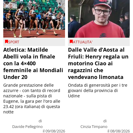
SPORT
ATTUALITA'
Atletica: Matilde
Dalle Valle d’Aosta al
Abelli vola in finale
Friuli: Henry regala un
con la 4×400
motorino Ciao ai
femminile ai Mondiali
ragazzini che
Under 20
vendevano limonata
Grande prestazione delle
Ondata di generosità per i tre
azzurre - con tanto di record
giovani della provincia di
nazionale - sulla pista di
Udine
Eugene, la gara per l'oro alle
23.42 (ora italiana) di questa
notte
di
di
Davide Pellegrino
Cinzia Timpano
il 09/08/2026
il 08/08/2026