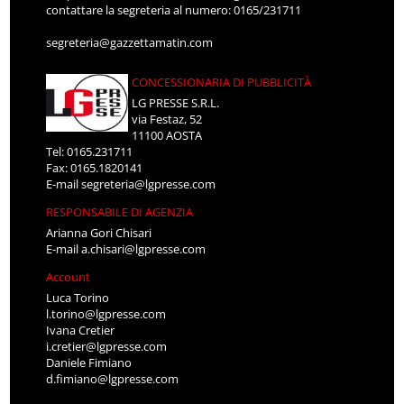
contattare la segreteria al numero: 0165/231711
segreteria@gazzettamatin.com
CONCESSIONARIA DI PUBBLICITÀ
LG PRESSE S.R.L.
via Festaz, 52
11100 AOSTA
Tel: 0165.231711
Fax: 0165.1820141
E-mail
segreteria@lgpresse.com
RESPONSABILE DI AGENZIA
Arianna Gori Chisari
E-mail
a.chisari@lgpresse.com
Account
Luca Torino
l.torino@lgpresse.com
Ivana Cretier
i.cretier@lgpresse.com
Daniele Fimiano
d.fimiano@lgpresse.com