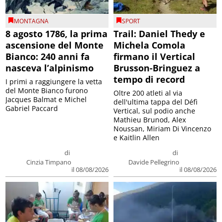
MONTAGNA
SPORT
8 agosto 1786, la prima
Trail: Daniel Thedy e
ascensione del Monte
Michela Comola
Bianco: 240 anni fa
firmano il Vertical
nasceva l’alpinismo
Brusson-Bringuez a
tempo di record
I primi a raggiungere la vetta
del Monte Bianco furono
Oltre 200 atleti al via
Jacques Balmat e Michel
dell'ultima tappa del Défì
Gabriel Paccard
Vertical, sul podio anche
Mathieu Brunod, Alex
Noussan, Miriam Di Vincenzo
e Kaitlin Allen
di
di
Cinzia Timpano
Davide Pellegrino
il 08/08/2026
il 08/08/2026