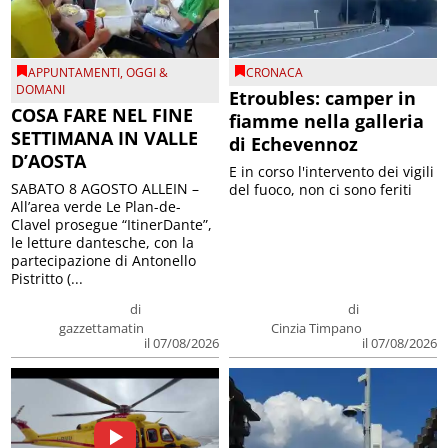
APPUNTAMENTI
,
OGGI &
CRONACA
DOMANI
Etroubles: camper in
COSA FARE NEL FINE
fiamme nella galleria
SETTIMANA IN VALLE
di Echevennoz
D’AOSTA
E in corso l'intervento dei vigili
SABATO 8 AGOSTO ALLEIN –
del fuoco, non ci sono feriti
All’area verde Le Plan-de-
Clavel prosegue “ItinerDante”,
le letture dantesche, con la
partecipazione di Antonello
Pistritto (...
di
di
gazzettamatin
Cinzia Timpano
il 07/08/2026
il 07/08/2026