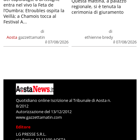
Questa mattina, a palazzo
entra nel vivo la Feta de
regionale, si è tenuta la
l’Oumbra; Etroubles ospita la
cerimonia di giuramento
Veillà; a Chamois tocca al
Festival A...
di
di
Aosta
gazzettamatin
ethienne bredy
il 07/08/2026
il 07/08/2026
Quotidiano online Iscrizione al Tribunale di Aosta n.
8/2012
Autorizzazione del 13/12/2012
www.gazzettamatin.com
Editore
LG PRESSE S.R.L.
via Festaz, 52 11100 AOSTA