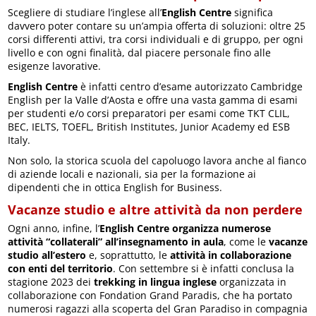
Scegliere di studiare l’inglese all’
English Centre
significa
davvero poter contare su un’ampia offerta di soluzioni: oltre 25
corsi differenti attivi, tra corsi individuali e di gruppo, per ogni
livello e con ogni finalità, dal piacere personale fino alle
esigenze lavorative.
English Centre
è infatti centro d’esame autorizzato Cambridge
English per la Valle d’Aosta e offre una vasta gamma di esami
per studenti e/o corsi preparatori per esami come TKT CLIL,
BEC, IELTS, TOEFL, British Institutes, Junior Academy ed ESB
Italy.
Non solo, la storica scuola del capoluogo lavora anche al fianco
di aziende locali e nazionali, sia per la formazione ai
dipendenti che in ottica English for Business.
Vacanze studio e altre attività da non perdere
Ogni anno, infine, l’
English Centre organizza numerose
attività “collaterali” all’insegnamento in aula
, come le
vacanze
studio all’estero
e, soprattutto, le
attività in collaborazione
con enti del territorio
. Con settembre si è infatti conclusa la
stagione 2023 dei
trekking in lingua inglese
organizzata in
collaborazione con Fondation Grand Paradis, che ha portato
numerosi ragazzi alla scoperta del Gran Paradiso in compagnia