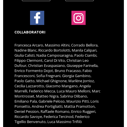
COLLABORATORI
Francesca Arcaro, Massimo Altini, Corrado Bellora,
Nadine Blanc, Riccardo Bortolotti, Manila Calipari,
Giulia Calisti, Nadia Camposaragna, Paolo Ciambi,
Filippo Clermont, Carol Di Vito, Christian Leo
Dufour, Christian Evaspasiano, Giuseppe Farinella,
Enrico Formento Dojot, Bruno Fracasso, Fabio
Francesconi, Sofia Fregnani, Giorgia Gambino,
Paolo Gatto, Michael Ghignone, Marlène Jorrioz,
Cecilia Lazzarotto, Giacomo Mangano, Angela
Marrelli, Federico Mecca, Luca Mauro Melloni, Marc
Montrosset, Matteo Nigra, Sabrina Olibano,
Emiliano Pala, Gabriele Peloso, Maurizio Pitti, Loris
Ponsetto, Andrea Portigliatti, Mattia Pramotton,
Deniel Pession, Raffaele Romano, Enrico Ruggeri,
Riccardo Savoye, Federica Tercinod, Federico
Tigellio Benvenuto, Luca Massimo Trifilò