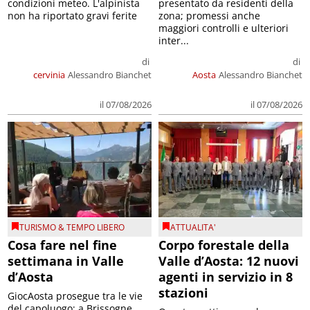
condizioni meteo. L'alpinista
presentato da residenti della
non ha riportato gravi ferite
zona; promessi anche
maggiori controlli e ulteriori
inter...
di
di
cervinia
Alessandro Bianchet
Aosta
Alessandro Bianchet
il 07/08/2026
il 07/08/2026
TURISMO & TEMPO LIBERO
ATTUALITA'
Cosa fare nel fine
Corpo forestale della
settimana in Valle
Valle d’Aosta: 12 nuovi
d’Aosta
agenti in servizio in 8
stazioni
GiocAosta prosegue tra le vie
del capoluogo; a Brissogne