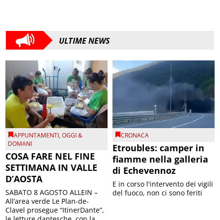
ULTIME NEWS
APPUNTAMENTI
,
OGGI &
CRONACA
DOMANI
Etroubles: camper in
COSA FARE NEL FINE
fiamme nella galleria
SETTIMANA IN VALLE
di Echevennoz
D’AOSTA
E in corso l'intervento dei vigili
SABATO 8 AGOSTO ALLEIN –
del fuoco, non ci sono feriti
All’area verde Le Plan-de-
Clavel prosegue “ItinerDante”,
le letture dantesche, con la