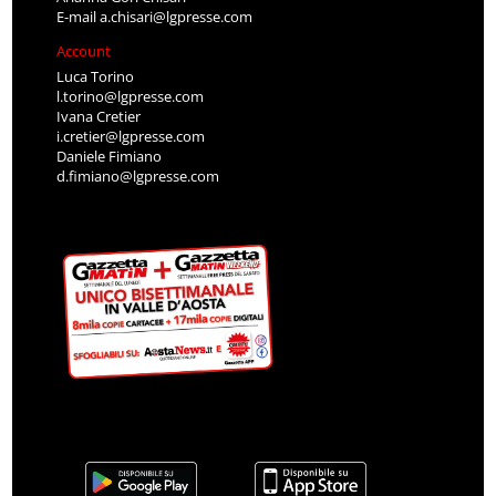
E-mail
a.chisari@lgpresse.com
Account
Luca Torino
l.torino@lgpresse.com
Ivana Cretier
i.cretier@lgpresse.com
Daniele Fimiano
d.fimiano@lgpresse.com