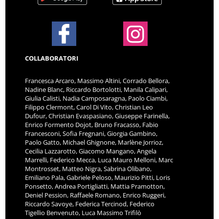
COLLABORATORI
Francesca Arcaro, Massimo Altini, Corrado Bellora,
Nadine Blanc, Riccardo Bortolotti, Manila Calipari,
Giulia Calisti, Nadia Camposaragna, Paolo Ciambi,
Filippo Clermont, Carol Di Vito, Christian Leo
Dufour, Christian Evaspasiano, Giuseppe Farinella,
Enrico Formento Dojot, Bruno Fracasso, Fabio
Francesconi, Sofia Fregnani, Giorgia Gambino,
Paolo Gatto, Michael Ghignone, Marlène Jorrioz,
Cecilia Lazzarotto, Giacomo Mangano, Angela
Marrelli, Federico Mecca, Luca Mauro Melloni, Marc
Montrosset, Matteo Nigra, Sabrina Olibano,
Emiliano Pala, Gabriele Peloso, Maurizio Pitti, Loris
Ponsetto, Andrea Portigliatti, Mattia Pramotton,
Deniel Pession, Raffaele Romano, Enrico Ruggeri,
Riccardo Savoye, Federica Tercinod, Federico
Tigellio Benvenuto, Luca Massimo Trifilò