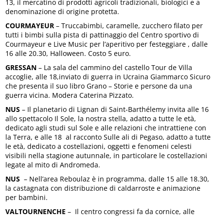
13, il mercatino di prodotti agricoli tradizionali, biologici e a
denominazione di origine protetta.
COURMAYEUR
– Truccabimbi, caramelle, zucchero filato per
tutti i bimbi sulla pista di pattinaggio del Centro sportivo di
Courmayeur e Live Music per l’aperitivo per festeggiare , dalle
16 alle 20.30, Halloween. Costo 5 euro.
GRESSAN
– La sala del cammino del castello Tour de Villa
accoglie, alle 18,inviato di guerra in Ucraina Giammarco Sicuro
che presenta il suo libro Grano – Storie e persone da una
guerra vicina. Modera Caterina Pizzato.
NUS
– Il planetario di Lignan di Saint-Barthélemy invita alle 16
allo spettacolo Il Sole, la nostra stella, adatto a tutte le età,
dedicato agli studi sul Sole e alle relazioni che intrattiene con
la Terra, e alle 18 al racconto Sulle ali di Pegaso, adatto a tutte
le età, dedicato a costellazioni, oggetti e fenomeni celesti
visibili nella stagione autunnale, in particolare le costellazioni
legate al mito di Andromeda.
NUS
– Nell’area Reboulaz è in programma, dalle 15 alle 18.30,
la castagnata con distribuzione di caldarroste e animazione
per bambini.
VALTOURNENCHE
– Il centro congressi fa da cornice, alle