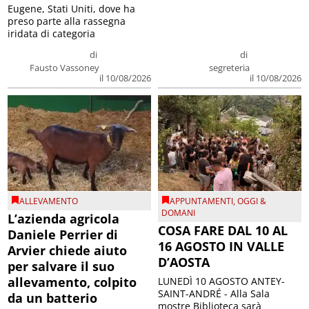
Eugene, Stati Uniti, dove ha
preso parte alla rassegna
iridata di categoria
di
di
Fausto Vassoney
segreteria
il 10/08/2026
il 10/08/2026
ALLEVAMENTO
APPUNTAMENTI
,
OGGI &
DOMANI
L’azienda agricola
COSA FARE DAL 10 AL
Daniele Perrier di
16 AGOSTO IN VALLE
Arvier chiede aiuto
D’AOSTA
per salvare il suo
allevamento, colpito
LUNEDÌ 10 AGOSTO ANTEY-
SAINT-ANDRÉ - Alla Sala
da un batterio
mostre Biblioteca sarà