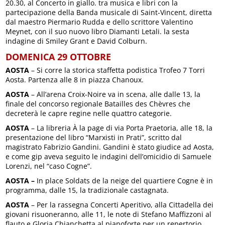
20.30, al Concerto in giallo. tra musica e libri con la
partecipazione della Banda musicale di Saint-Vincent, diretta
dal maestro Piermario Rudda e dello scrittore Valentino
Meynet, con il suo nuovo libro Diamanti Letali. la sesta
indagine di Smiley Grant e David Colburn.
DOMENICA 29 OTTOBRE
AOSTA
– Si corre la storica staffetta podistica Trofeo 7 Torri
Aosta. Partenza alle 8 in piazza Chanoux.
AOSTA
– All’arena Croix-Noire va in scena, alle dalle 13, la
finale del concorso regionale Batailles des Chèvres che
decreterà le capre regine nelle quattro categorie.
AOSTA
– La libreria À la page di via Porta Praetoria, alle 18, la
presentazione del libro “Marxisti in Prati”, scritto dal
magistrato Fabrizio Gandini. Gandini è stato giudice ad Aosta,
e come gip aveva seguito le indagini dell’omicidio di Samuele
Lorenzi, nel “caso Cogne”.
AOSTA –
In place Soldats de la neige del quartiere Cogne è in
programma, dalle 15, la tradizionale castagnata.
AOSTA
– Per la rassegna Concerti Aperitivo, alla Cittadella dei
giovani risuoneranno, alle 11, le note di Stefano Maffizzoni al
flauto e Gloria Chianchetta al pianoforte per un repertorio