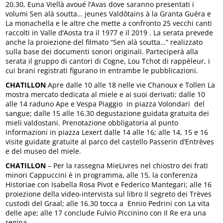
20.30, Euna Viellà avoué l’Avas dove saranno presentati i
volumi Sen alà soutta… jeunes Valdôtains à la Granta Guéra e
La monachella e le altre che mette a confronto 25 vecchi canti
raccolti in Valle d’Aosta tra il 1977 e il 2019 . La serata prevede
anche la proiezione del filmato “Sen alà soutta…” realizzato
sulla base dei documenti sonori originali. Parteciperà alla
serata il gruppo di cantori di Cogne, Lou Tchot di rappèleur, i
cui brani registrati figurano in entrambe le pubblicazioni.
CHATILLON
Apre dalle 10 alle 18 nelle vie Chanoux e Tollen La
mostra mercato dedicata al miele e ai suoi derivati; dalle 10
alle 14 raduno Ape e Vespa Piaggio in piazza Volondari del
sangue; dalle 15 alle 16.30 degustazione guidata gratuita dei
mieli valdostani. Prenotazione obbligatoria al punto
informazioni in piazza Lexert dalle 14 alle 16; alle 14, 15 e 16
visite guidate gratuite al parco del castello Passerin d’Entrèves
e del museo del miele.
CHATILLON
– Per la rassegna MieLivres nel chiostro dei frati
minori Cappuccini è in programma, alle 15, la conferenza
Historiae con Isabella Rosa Pivot e Federico Mantegari; alle 16
proiezione della video-intervista sul libro Il segreto dei Trèves
custodi del Graal; alle 16.30 tocca a Ennio Pedrini con La vita
delle ape; alle 17 conclude Fulvio Piccinino con Il Re era una
regina.