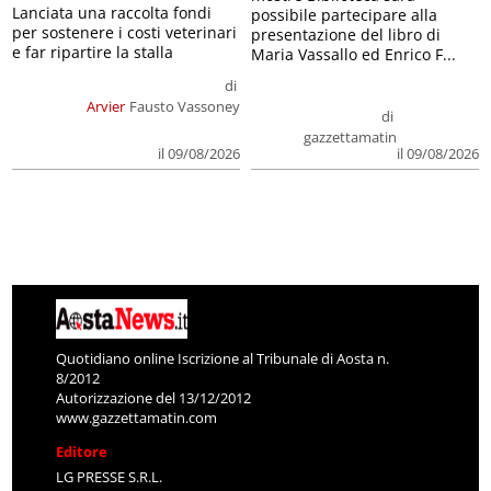
Lanciata una raccolta fondi
possibile partecipare alla
per sostenere i costi veterinari
presentazione del libro di
e far ripartire la stalla
Maria Vassallo ed Enrico F...
di
Arvier
Fausto Vassoney
di
gazzettamatin
il 09/08/2026
il 09/08/2026
Quotidiano online Iscrizione al Tribunale di Aosta n.
8/2012
Autorizzazione del 13/12/2012
www.gazzettamatin.com
Editore
LG PRESSE S.R.L.