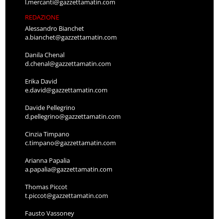
l.mercanti@gazzettamatin.com
REDAZIONE
Alessandro Bianchet
a.bianchet@gazzettamatin.com
Danila Chenal
d.chenal@gazzettamatin.com
Erika David
e.david@gazzettamatin.com
Davide Pellegrino
d.pellegrino@gazzettamatin.com
Cinzia Timpano
c.timpano@gazzettamatin.com
Arianna Papalia
a.papalia@gazzettamatin.com
Thomas Piccot
t.piccot@gazzettamatin.com
Fausto Vassoney