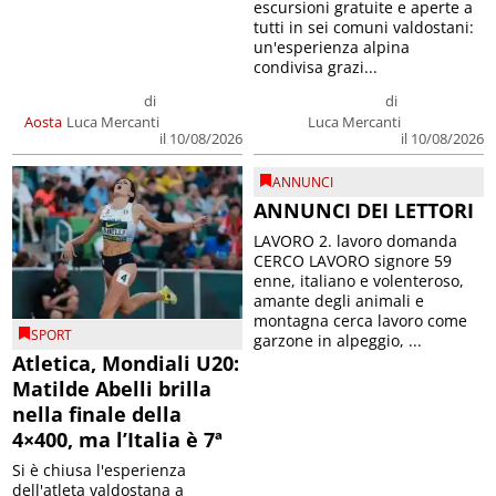
escursioni gratuite e aperte a
tutti in sei comuni valdostani:
un'esperienza alpina
condivisa grazi...
di
di
Aosta
Luca Mercanti
Luca Mercanti
il 10/08/2026
il 10/08/2026
ANNUNCI
ANNUNCI DEI LETTORI
LAVORO 2. lavoro domanda
CERCO LAVORO signore 59
enne, italiano e volenteroso,
amante degli animali e
montagna cerca lavoro come
SPORT
garzone in alpeggio, ...
Atletica, Mondiali U20:
Matilde Abelli brilla
nella finale della
4×400, ma l’Italia è 7ª
Si è chiusa l'esperienza
dell'atleta valdostana a