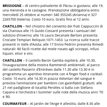
BRISSOGNE
– Al centro polivalente di Pâcou si gustano, alle 19,
una merenda e le castagne. Prenotazione obbligatoria entro
mercoledì 25 ottobre ai numeri 340 355245 (Arianna) e 327
2265700 (Valeria). Costo 10 euro. Gratis fino ai 12 anni.
CHATILLON
– Nel chiostro del convento dei frati Cappuccini di
via Chanoux alle 15 Guido Cossard presenta I santuari del
solstizio d’inverno; alle 16 Laura Decanale Bertoni presenta
Crociate Templari Reliquie.1071-1453. La ricerca sulle tracce
presenti in Valle d’Aosta; alle 17 Ennio Pedrini presenta Rimedi
naturali: 80 facili ricette dal miele rosato agli sciroppi, infusi
liquori, elisir e vini.
CHATILLON
– Il castello Baron Gamba ospiterà, alle 10.30,
l’inaugurazione della mostra Rammendi ambientali; al parco
del castello Passerin d’Entrèves dalle 11.30 alle 13.30 è in
programma un aperitivo itinerante con 4 finger food e cocktail.
Costo: 10 euro; alle 14.30 in piazza Volontari del sangue è
prevista l’animazione per bambini con gaonfiabili gratuiti; alle
21 nel padiglione di località Perolles si balla con Stefano
Capano e l’orchestra I Summer sulle note della musica anni ’70
e ’80.
COURMAYEUR
– Al Jardin de l’Ange è allestito, dalle 8.30 alle