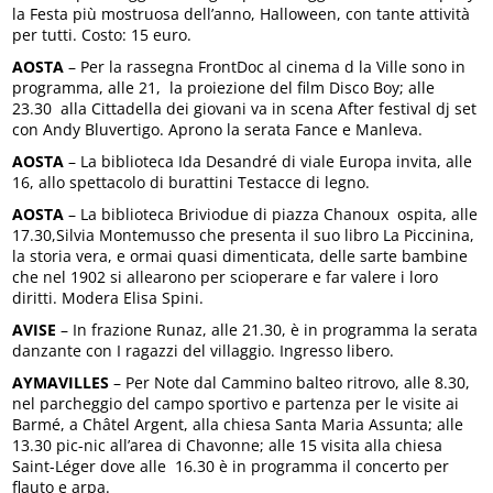
la Festa più mostruosa dell’anno, Halloween, con tante attività
per tutti. Costo: 15 euro.
AOSTA
– Per la rassegna FrontDoc al cinema d la Ville sono in
programma, alle 21, la proiezione del film Disco Boy; alle
23.30 alla Cittadella dei giovani va in scena After festival dj set
con Andy Bluvertigo. Aprono la serata Fance e Manleva.
AOSTA
– La biblioteca Ida Desandré di viale Europa invita, alle
16, allo spettacolo di burattini Testacce di legno.
AOSTA
– La biblioteca Briviodue di piazza Chanoux ospita, alle
17.30,Silvia Montemusso che presenta il suo libro La Piccinina,
la storia vera, e ormai quasi dimenticata, delle sarte bambine
che nel 1902 si allearono per scioperare e far valere i loro
diritti. Modera Elisa Spini.
AVISE
– In frazione Runaz, alle 21.30, è in programma la serata
danzante con I ragazzi del villaggio. Ingresso libero.
AYMAVILLES
– Per Note dal Cammino balteo ritrovo, alle 8.30,
nel parcheggio del campo sportivo e partenza per le visite ai
Barmé, a Châtel Argent, alla chiesa Santa Maria Assunta; alle
13.30 pic-nic all’area di Chavonne; alle 15 visita alla chiesa
Saint-Léger dove alle 16.30 è in programma il concerto per
flauto e arpa.