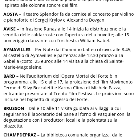
ispirato alle colonne sonore dei film.
AOSTA
– Il teatro Splendor fa da cornice al concerto per violino
e pianoforte di Sergej Krylov e Alexandra Dovgan.
AVISE
– In frazione Runaz alle 14 inizia la distribuzione e la
vendita delle caldarroste con l’apertura della buvette; alle 15
pomeriggio danzante con l’orchestra William Isabel.
AYMAVILLES
– Per Note dal Cammino balteo ritrovo, alle 8.45,
al castello di Aymavilles e partenza; alle 12.30 pranzo a La
Gabella (costo: 25 euro); alle 14 visita alla chiesa di Sainte-
Marie-Magdeleine.
BARD
– Nell’auditorium dell’Opera Mortai del Forte è in
programma, alle 15 e alle 17, la proiezione dei film Movimento
Fermo di Silvy Boccaletti e Karma Clima di Michele Pazza,
entrambe presentate al Trento Film Festival. Le proiezioni sono
incluse nel biglietto di ingresso del Forte.
BRUSSON
– Dalle 10 alle 11 visita guidata ai villaggi a cui
seguiranno il laboratorio del pane al forno di Pasquier con la
degustazione con i produttori locali e la polentata sulla
piazzetta.
CHAMPDEPRAZ
– La biblioteca comunale organizza, dalle