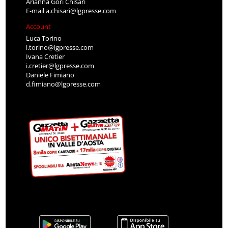
Arianna Gori Chisari
E-mail
a.chisari@lgpresse.com
Account
Luca Torino
l.torino@lgpresse.com
Ivana Cretier
i.cretier@lgpresse.com
Daniele Fimiano
d.fimiano@lgpresse.com