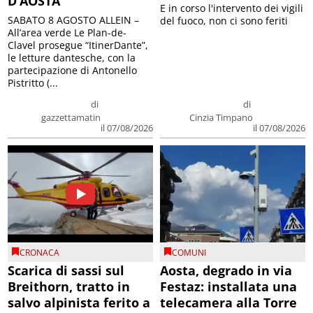
D’AOSTA
E in corso l'intervento dei vigili
SABATO 8 AGOSTO ALLEIN –
del fuoco, non ci sono feriti
All’area verde Le Plan-de-
Clavel prosegue “ItinerDante”,
le letture dantesche, con la
partecipazione di Antonello
Pistritto (...
di
di
gazzettamatin
Cinzia Timpano
il 07/08/2026
il 07/08/2026
CRONACA
COMUNI
Scarica di sassi sul
Aosta, degrado in via
Breithorn, tratto in
Festaz: installata una
salvo alpinista ferito a
telecamera alla Torre