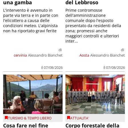
una gamba
del Lebbroso
L'intervento è avvenuto in
Prime contromosse
parte via terra e in parte con
dell'amministrazione
l'elicottero a causa delle
comunale dopo l'esposto
condizioni meteo. L'alpinista
presentato da residenti della
non ha riportato gravi ferite
zona; promessi anche
maggiori controlli e ulteriori
inter...
di
di
cervinia
Alessandro Bianchet
Aosta
Alessandro Bianchet
il 07/08/2026
il 07/08/2026
TURISMO & TEMPO LIBERO
ATTUALITA'
Cosa fare nel fine
Corpo forestale della