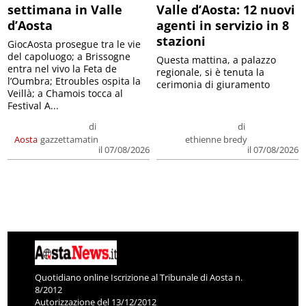
settimana in Valle
Valle d’Aosta: 12 nuovi
d’Aosta
agenti in servizio in 8
stazioni
GiocAosta prosegue tra le vie
del capoluogo; a Brissogne
Questa mattina, a palazzo
entra nel vivo la Feta de
regionale, si è tenuta la
l’Oumbra; Etroubles ospita la
cerimonia di giuramento
Veillà; a Chamois tocca al
Festival A...
di
di
Aosta
gazzettamatin
ethienne bredy
il 07/08/2026
il 07/08/2026
Quotidiano online Iscrizione al Tribunale di Aosta n.
8/2012
Autorizzazione del 13/12/2012