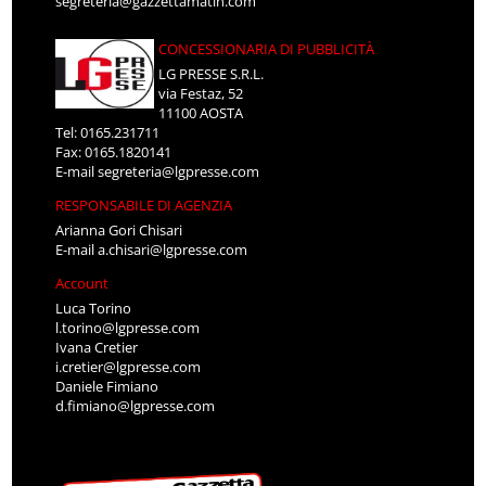
segreteria@gazzettamatin.com
CONCESSIONARIA DI PUBBLICITÀ
LG PRESSE S.R.L.
via Festaz, 52
11100 AOSTA
Tel: 0165.231711
Fax: 0165.1820141
E-mail
segreteria@lgpresse.com
RESPONSABILE DI AGENZIA
Arianna Gori Chisari
E-mail
a.chisari@lgpresse.com
Account
Luca Torino
l.torino@lgpresse.com
Ivana Cretier
i.cretier@lgpresse.com
Daniele Fimiano
d.fimiano@lgpresse.com