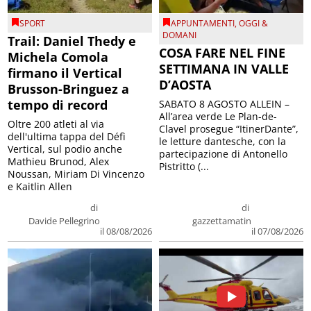
SPORT
APPUNTAMENTI
,
OGGI &
DOMANI
Trail: Daniel Thedy e
COSA FARE NEL FINE
Michela Comola
SETTIMANA IN VALLE
firmano il Vertical
D’AOSTA
Brusson-Bringuez a
tempo di record
SABATO 8 AGOSTO ALLEIN –
All’area verde Le Plan-de-
Oltre 200 atleti al via
Clavel prosegue “ItinerDante”,
dell'ultima tappa del Défì
le letture dantesche, con la
Vertical, sul podio anche
partecipazione di Antonello
Mathieu Brunod, Alex
Pistritto (...
Noussan, Miriam Di Vincenzo
e Kaitlin Allen
di
di
Davide Pellegrino
gazzettamatin
il 08/08/2026
il 07/08/2026