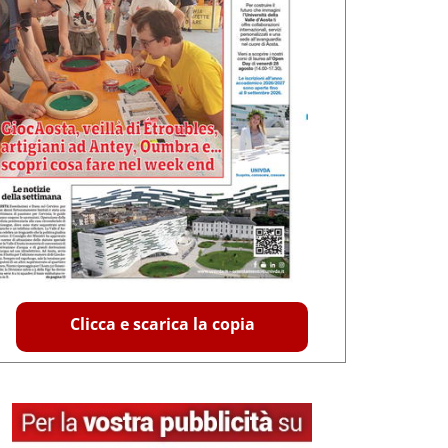
Clicca e scarica la copia