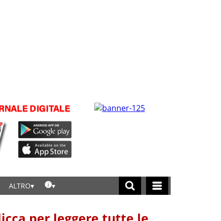
ALTRO
licca per leggere tutte le