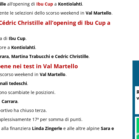
lle
all’opening di
Ibu Cup
a
Kontiolahti
.
nte le selezioni dello scorso weekend in
Val Martello
.
édric Christille all’opening di Ibu Cup a
ra di
Ibu Cup
.
mbre a
Kontiolahti
.
rara, Martina Trabucchi e Cedric Christille
.
ene nei test in Val Martello
lo scorso weekend in
Val Martello
.
nali tedeschi
.
R
ono scambiate le posizioni.
v
a
Carrara
.
ortivo ha chiuso terza.
mplessivamente 17ª per somma di punti.
 alla finanziera
Linda Zingerle
e alle altre alpine
Sara e