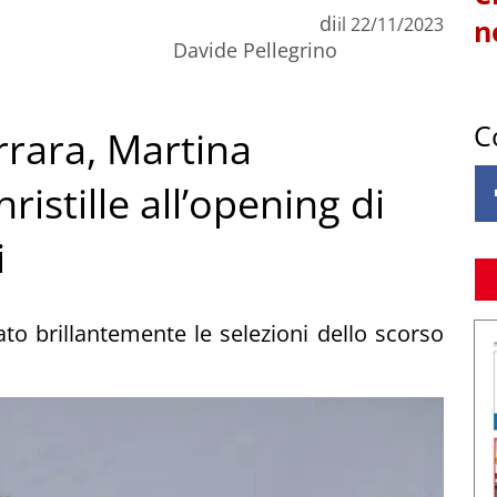
di
il
22/11/2023
n
Davide Pellegrino
C
rrara, Martina
ristille all’opening di
i
to brillantemente le selezioni dello scorso