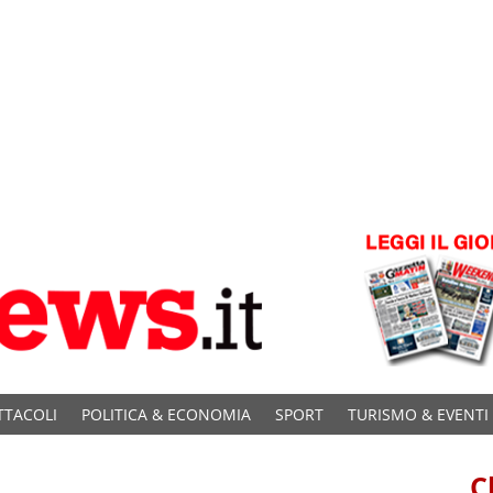
TTACOLI
POLITICA & ECONOMIA
SPORT
TURISMO & EVENTI
C