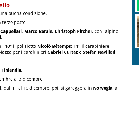
ello
 una buona condizione.
 terzo posto.
 Cappellari
,
Marco Barale
,
Christoph Pircher
, con l’alpino
i
.
: 10° il poliziotto
Nicolò Bétemps
; 11° il carabiniere
piazza per i carabinieri
Gabriel Curtaz
e
Stefan Navillod
.
a
Finlandia
.
embre al 3 dicembre.
l
; dall’11 al 16 dicembre, poi, si gareggerà in
Norvegia
, a