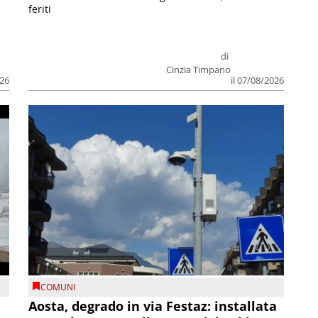
feriti
di
Cinzia Timpano
026
il 07/08/2026
COMUNI
n
Aosta, degrado in via Festaz: installata