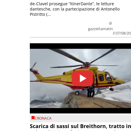
de-Clavel prosegue “ItinerDante”, le letture
dantesche, con la partecipazione di Antonello
Pistritto (...
di
gazzettamatin
il 07/08/2
CRONACA
Scarica di sassi sul Breithorn, tratto i