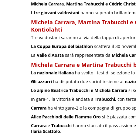
Michela Carrara, Martina Trabucchi e Cédric Christi
I tre giovani valdostani
hanno superato brillanteme
Michela Carrara, Martina Trabucchi e C
Kontiolahti
Tre valdostani saranno al via della tappa di apertu
La Coppa Europa del biathlon
scatterà il 30 nove
La
Valle d’Aosta
sarà rappresentata da
Michela Car
Michela Carrara e Martina Trabucchi b
La nazionale italiana
ha svolto i test di selezione 
Gli azzurri
ha disputato due sprint insieme ai
nazio
Le alpine Beatrice Trabucchi e Michela Carrara
si s
In gara-1, la vittoria è andata a
Trabucchi
, con terz
Carrara
ha vinto gara-2 e la compagna di gruppo sp
Alice Pacchiodi
delle Fiamme Oro
si è piazzata co
Carrara
e
Trabucchi
hanno staccato il pass assieme
Ilaria Scattolo
.