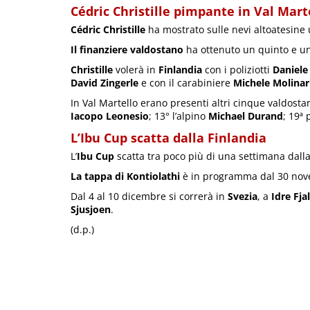
Cédric Christille pimpante in Val Mart
Cédric Christille
ha mostrato sulle nevi altoatesine
Il finanziere valdostano
ha ottenuto un quinto e un
Christille
volerà in
Finlandia
con i poliziotti
Daniele
David Zingerle
e con il carabiniere
Michele Molinar
In Val Martello erano presenti altri cinque valdostani
Iacopo Leonesio
; 13° l’alpino
Michael Durand
; 19ª 
L’Ibu Cup scatta dalla Finlandia
L’
Ibu Cup
scatta tra poco più di una settimana dall
La tappa di Kontiolathi
è in programma dal 30 nov
Dal 4 al 10 dicembre si correrà in
Svezia
, a
Idre Fjal
Sjusjoen
.
(d.p.)