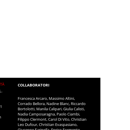
ITÀ
COLLABORATORI
L.
Francesca Arcaro, Massimo Altini,
Corrado Bellora, Nadine Blanc, Riccardo
11
Bortolotti, Manila Calipari, Giulia Calisti,
Nadia Camposaragna, Paolo Ciambi,
m
Filippo Clermont, Carol Di Vito, Christian
Leo Dufour, Christian Evaspasiano,
Giuseppe Farinella, Enrico Formento