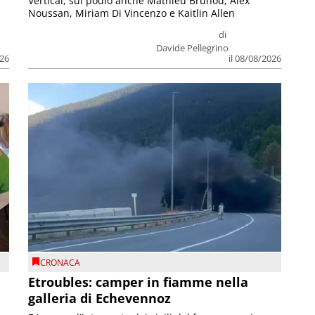
Vertical, sul podio anche Mathieu Brunod, Alex
Noussan, Miriam Di Vincenzo e Kaitlin Allen
di
Davide Pellegrino
026
il 08/08/2026
CRONACA
Etroubles: camper in fiamme nella
galleria di Echevennoz