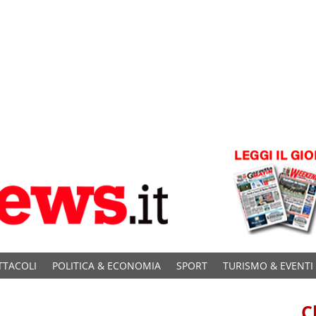
TTACOLI
POLITICA & ECONOMIA
SPORT
TURISMO & EVENTI
C