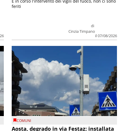
E in corso l'intervento dei vigili del fuoco, non ci sono
feriti
di
Cinzia Timpano
026
il 07/08/2026
COMUNI
n
Aosta, degrado in via Festaz: installata