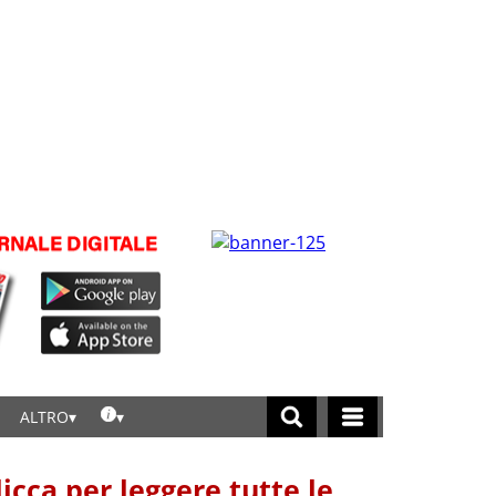
ALTRO
licca per leggere tutte le