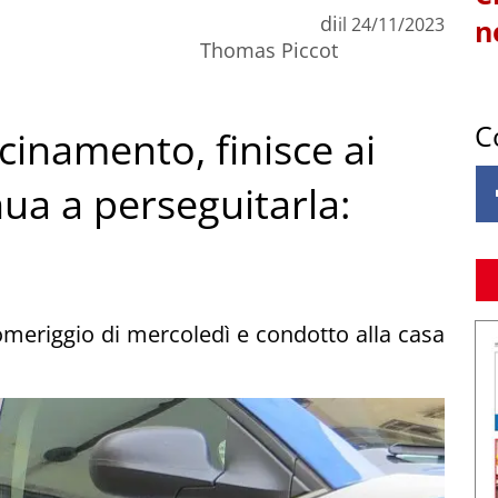
di
il
24/11/2023
n
Thomas Piccot
C
vicinamento, finisce ai
nua a perseguitarla:
omeriggio di mercoledì e condotto alla casa