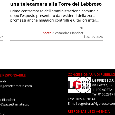
una telecamera alla Torre del Lebbroso
Prime contromosse dell'amministrazione comunale
dopo l'esposto presentato da residenti della zona;
promessi anche maggiori controlli e ulteriori inter...
di
Aosta
Alessandro Bianchet
026
il 07/08/2026
CONCESSIONARIA DI PUBBLIC
E RESPONSABILE
LG PRESSE S.R.
anti
via Festaz, 52
i@gazzettamatin.com
11100 AOSTA
NE
Tel: 0165.2317
Fax: 0165.1820141
o Bianchet
E-mail
segreteria@lgpresse.co
t@gazzettamatin.com
RESPONSABILE DI AGENZIA
enal