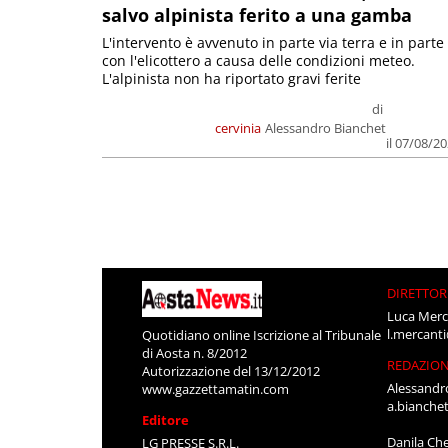
salvo alpinista ferito a una gamba
L'intervento è avvenuto in parte via terra e in parte
con l'elicottero a causa delle condizioni meteo.
L'alpinista non ha riportato gravi ferite
di
cervinia
Alessandro Bianchet
il 07/08/2
DIRETTOR
Luca Merc
l.mercant
Quotidiano online Iscrizione al Tribunale
di Aosta n. 8/2012
REDAZIO
Autorizzazione del 13/12/2012
Alessandr
www.gazzettamatin.com
a.bianche
Editore
Danila Ch
LG PRESSE S.R.L.