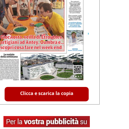
Clicca e scarica la copia