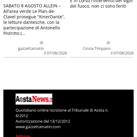
E in corso l'intervento dei vigili
SABATO 8 AGOSTO ALLEIN –
del fuoco, non ci sono feriti
All’area verde Le Plan-de-
Clavel prosegue “ItinerDante”,
le letture dantesche, con la
partecipazione di Antonello
Pistritto (...
di
di
gazzettamatin
Cinzia Timpano
il 07/08/2026
il 07/08/2026
Quotidiano online Iscrizione al Tribunale di Aosta n.
8/2012
Autorizzazione del 13/12/2012
www.gazzettamatin.com
Editore