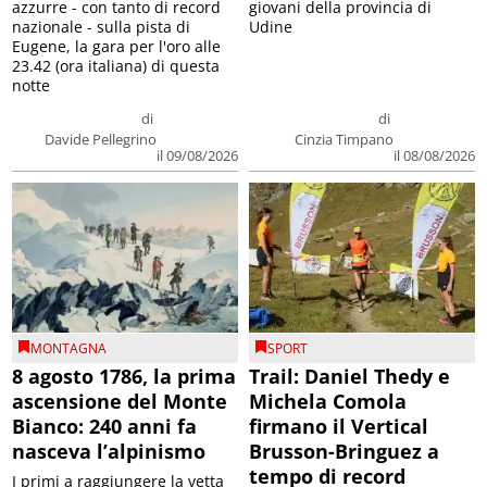
azzurre - con tanto di record
giovani della provincia di
nazionale - sulla pista di
Udine
Eugene, la gara per l'oro alle
23.42 (ora italiana) di questa
notte
di
di
Davide Pellegrino
Cinzia Timpano
il 09/08/2026
il 08/08/2026
MONTAGNA
SPORT
8 agosto 1786, la prima
Trail: Daniel Thedy e
ascensione del Monte
Michela Comola
Bianco: 240 anni fa
firmano il Vertical
nasceva l’alpinismo
Brusson-Bringuez a
tempo di record
I primi a raggiungere la vetta