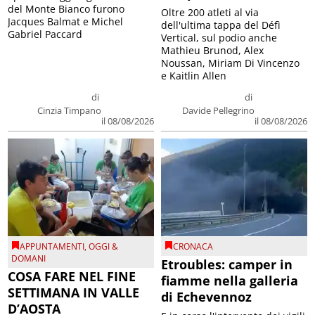
del Monte Bianco furono
Oltre 200 atleti al via
Jacques Balmat e Michel
dell'ultima tappa del Défì
Gabriel Paccard
Vertical, sul podio anche
Mathieu Brunod, Alex
Noussan, Miriam Di Vincenzo
e Kaitlin Allen
di
di
Cinzia Timpano
Davide Pellegrino
il 08/08/2026
il 08/08/2026
APPUNTAMENTI
,
OGGI &
CRONACA
DOMANI
Etroubles: camper in
COSA FARE NEL FINE
fiamme nella galleria
SETTIMANA IN VALLE
di Echevennoz
D’AOSTA