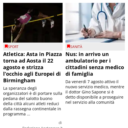
SPORT
SANITÀ
Atletica: Asta in Piazza
Nus: in arrivo un
torna ad Aosta il 22
ambulatorio per i
agosto e strizza
cittadini senza medico
l’occhio agli Europei di
di famiglia
Birmingham
Da venerdì 7 agosto attivo il
nuovo servizio medico, mentre
La speranza degli
il dottor Gino Sapone si è
organizzatori è di portare sulla
detto disponibile a proseguire
pedana del salotto buono
nel servizio alla comunità
della città alcuni atleti reduci
dalla rassegna continentale in
programma ...
di
Redazione Aostanews.it