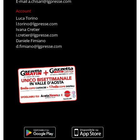
E-mail
a.chisari@lgpresse.com
Account
Luca Torino
l.torino@lgpresse.com
Ivana Cretier
i.cretier@lgpresse.com
Daniele Fimiano
d.fimiano@lgpresse.com