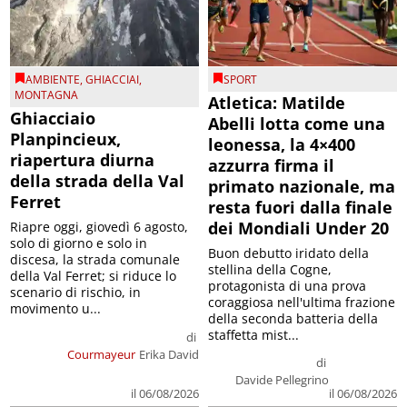
AMBIENTE
,
GHIACCIAI
,
SPORT
MONTAGNA
Atletica: Matilde
Ghiacciaio
Abelli lotta come una
Planpincieux,
leonessa, la 4×400
riapertura diurna
azzurra firma il
della strada della Val
primato nazionale, ma
Ferret
resta fuori dalla finale
dei Mondiali Under 20
Riapre oggi, giovedì 6 agosto,
solo di giorno e solo in
Buon debutto iridato della
discesa, la strada comunale
stellina della Cogne,
della Val Ferret; si riduce lo
protagonista di una prova
scenario di rischio, in
coraggiosa nell'ultima frazione
movimento u...
della seconda batteria della
staffetta mist...
di
Courmayeur
Erika David
di
Davide Pellegrino
il 06/08/2026
il 06/08/2026