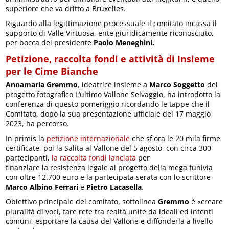
superiore che va dritto a Bruxelles.
Riguardo alla legittimazione processuale il comitato incassa il
supporto di Valle Virtuosa, ente giuridicamente riconosciuto,
per bocca del presidente
Paolo Meneghini.
Petizione, raccolta fondi e attività di Insieme
per le Cime Bianche
Annamaria Gremmo
, ideatrice insieme a
Marco Soggetto
del
progetto fotografico L’ultimo Vallone Selvaggio, ha introdotto la
conferenza di questo pomeriggio ricordando le tappe che il
Comitato, dopo la sua presentazione ufficiale del 17 maggio
2023, ha percorso.
In primis la
petizione internazionale
che sfiora le 20 mila firme
certificate, poi la Salita al Vallone del 5 agosto, con circa 300
partecipanti,
la raccolta fondi lanciata
per
finanziare la resistenza legale al progetto della mega funivia
con oltre 12.700 euro e la partecipata serata con lo scrittore
Marco Albino Ferrari
e
Pietro Lacasella
.
Obiettivo principale del comitato, sottolinea
Gremmo
è «creare
pluralità di voci, fare rete tra realtà unite da ideali ed intenti
comuni, esportare la causa del Vallone e diffonderla a livello