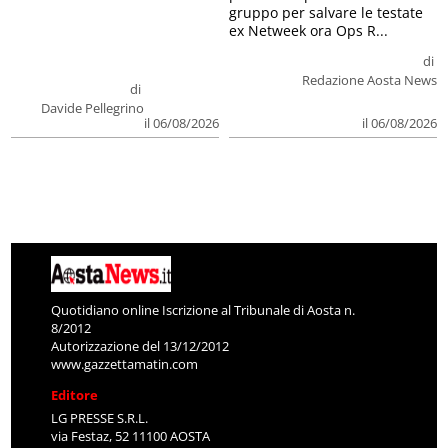
gruppo per salvare le testate
ex Netweek ora Ops R...
di
Redazione Aosta News
di
Davide Pellegrino
il 06/08/2026
il 06/08/2026
Quotidiano online Iscrizione al Tribunale di Aosta n.
8/2012
Autorizzazione del 13/12/2012
www.gazzettamatin.com
Editore
LG PRESSE S.R.L.
via Festaz, 52 11100 AOSTA