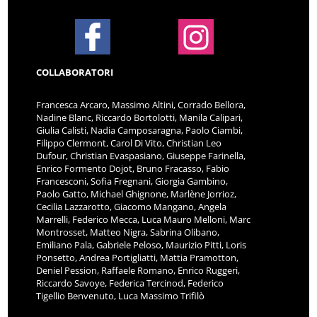
COLLABORATORI
Francesca Arcaro, Massimo Altini, Corrado Bellora,
Nadine Blanc, Riccardo Bortolotti, Manila Calipari,
Giulia Calisti, Nadia Camposaragna, Paolo Ciambi,
Filippo Clermont, Carol Di Vito, Christian Leo
Dufour, Christian Evaspasiano, Giuseppe Farinella,
Enrico Formento Dojot, Bruno Fracasso, Fabio
Francesconi, Sofia Fregnani, Giorgia Gambino,
Paolo Gatto, Michael Ghignone, Marlène Jorrioz,
Cecilia Lazzarotto, Giacomo Mangano, Angela
Marrelli, Federico Mecca, Luca Mauro Melloni, Marc
Montrosset, Matteo Nigra, Sabrina Olibano,
Emiliano Pala, Gabriele Peloso, Maurizio Pitti, Loris
Ponsetto, Andrea Portigliatti, Mattia Pramotton,
Deniel Pession, Raffaele Romano, Enrico Ruggeri,
Riccardo Savoye, Federica Tercinod, Federico
Tigellio Benvenuto, Luca Massimo Trifilò