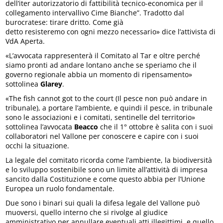
dell’iter autorizzatorio di fattibilità tecnico-economica per il
collegamento intervallivo Cime Bianche”. Tradotto dal
burocratese: tirare dritto. Come già
detto resisteremo con ogni mezzo necessario» dice l’attivista di
VdA Aperta.
«L’avvocata rappresenterà il Comitato al Tar e oltre perché
siamo pronti ad andare lontano anche se speriamo che il
governo regionale abbia un momento di ripensamento»
sottolinea
Glarey
.
«The fish cannot got to the court (Il pesce non può andare in
tribunale), a portare l’ambiente, e quindi il pesce, in tribunale
sono le associazioni e i comitati, sentinelle del territorio»
sottolinea l’avvocata
Beacco
che il 1° ottobre è salita con i suoi
collaboratori nel Vallone per conoscere e capire con i suoi
occhi la situazione.
La legale del comitato ricorda come l’ambiente, la biodiversità
e lo sviluppo sostenibile sono un limite all’attività di impresa
sancito dalla Costituzione e come questo abbia per l’Unione
Europea un ruolo fondamentale.
Due sono i binari sui quali la difesa legale del Vallone può
muoversi, quello interno che si rivolge al giudice
amministrativo per annullare eventuali atti illegittimi, e quello