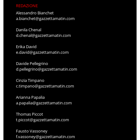
REDAZIONE
Alessandro Bianchet
a.bianchet@gazzettamatin.com
Danila Chenal
d.chenal@gazzettamatin.com
Erika David
e.david@gazzettamatin.com
Davide Pellegrino
d.pellegrino@gazzettamatin.com
Cinzia Timpano
c.timpano@gazzettamatin.com
Arianna Papalia
a.papalia@gazzettamatin.com
Thomas Piccot
t.piccot@gazzettamatin.com
Fausto Vassoney
f.vassoney@gazzettamatin.com