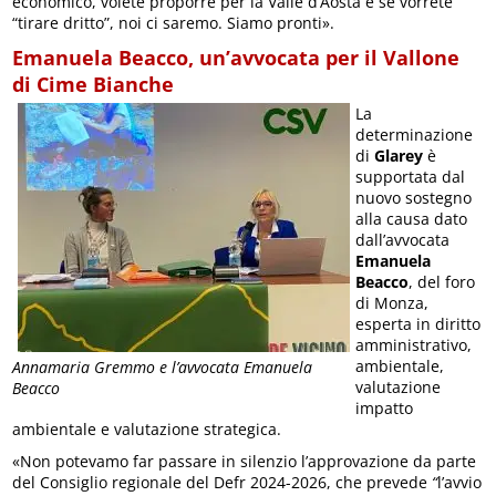
economico, volete proporre per la Valle d’Aosta e se vorrete
“tirare dritto”, noi ci saremo. Siamo pronti».
Emanuela Beacco, un’avvocata per il Vallone
di Cime Bianche
La
determinazione
di
Glarey
è
supportata dal
nuovo sostegno
alla causa dato
dall’avvocata
Emanuela
Beacco
, del foro
di Monza,
esperta in diritto
amministrativo,
ambientale,
Annamaria Gremmo e l’avvocata Emanuela
valutazione
Beacco
impatto
ambientale e valutazione strategica.
«Non potevamo far passare in silenzio l’approvazione da parte
del Consiglio regionale del Defr 2024-2026, che prevede
“
l’avvio