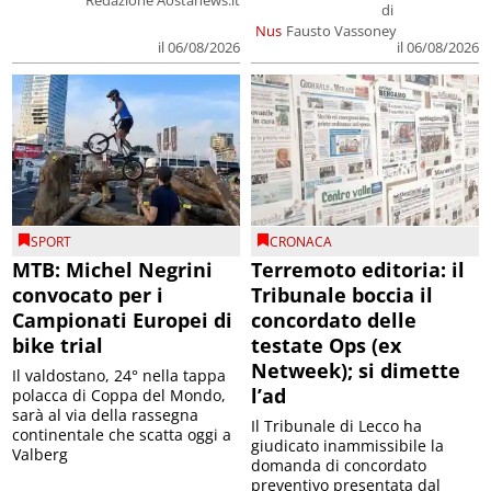
di
Nus
Fausto Vassoney
il 06/08/2026
il 06/08/2026
SPORT
CRONACA
MTB: Michel Negrini
Terremoto editoria: il
convocato per i
Tribunale boccia il
Campionati Europei di
concordato delle
bike trial
testate Ops (ex
Netweek); si dimette
Il valdostano, 24° nella tappa
l’ad
polacca di Coppa del Mondo,
sarà al via della rassegna
Il Tribunale di Lecco ha
continentale che scatta oggi a
giudicato inammissibile la
Valberg
domanda di concordato
preventivo presentata dal