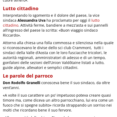
cuore tenero».
Lutto cittadino
Interpretando lo sgomento e il dolore del paese, la vice
sindaca
Alessandra Uva
ha proclamato per oggi il
lutto
cittadino
. Attività ferme, bandiere a mezz’asta e sui pannelli
all’ingresso del paese la scritta: «Buon viaggio sindaco
Riccardo».
Attorno alla chiesa una folla commossa e silenziosa nella quale
si riconoscevano le divise dello sci club Crammont, tutti i
sindaci della Valle d’Aosta con le loro fusciacche tricolori, le
autorità regionali, amministratori di adesso e di un tempo,
gonfaloni delle sezioni dell’Union Valdôtaine listati a lutto,
guide alpine, allevatori e semplici cittadini.
Le parole del parroco
Don Rodolfo Granelli
conosceva bene il suo sindaco, da oltre
vent’anni.
«A volte il suo carattere un po’ impetuoso poteva creare quasi
timore ma, come diceva un altro parrocchiano, lui era come un
fuoco che si spegne subito» ricorda strappando un sorriso nei
molti che ricordano bene il suo fervore.