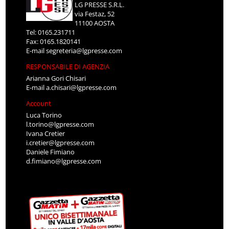
LG PRESSE S.R.L.
via Festaz, 52
11100 AOSTA
Tel: 0165.231711
Fax: 0165.1820141
E-mail
segreteria@lgpresse.com
RESPONSABILE DI AGENZIA
Arianna Gori Chisari
E-mail
a.chisari@lgpresse.com
Account
Luca Torino
l.torino@lgpresse.com
Ivana Cretier
i.cretier@lgpresse.com
Daniele Fimiano
d.fimiano@lgpresse.com