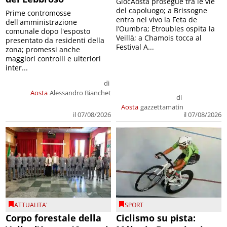
GiocAosta prosegue tra le vie
del capoluogo; a Brissogne
Prime contromosse
entra nel vivo la Feta de
dell'amministrazione
l’Oumbra; Etroubles ospita la
comunale dopo l'esposto
Veillà; a Chamois tocca al
presentato da residenti della
Festival A...
zona; promessi anche
maggiori controlli e ulteriori
inter...
di
Aosta
Alessandro Bianchet
di
Aosta
gazzettamatin
il 07/08/2026
il 07/08/2026
ATTUALITA'
SPORT
Corpo forestale della
Ciclismo su pista: