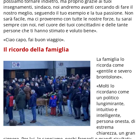
possiamo tornare indietro, ma proprio grazie ai tuoi
insegnamenti, sindaco, noi andremo avanti cercando di fare il
nostro meglio, seguendo il tuo esempio e la tua passione. Non
sarà facile, ma ci proveremo con tutte le nostre forze, tu sarai
sempre con noi, nel cuore dei tuoi concittadini e delle tante
persone che ti hanno stimato e voluto bene».
«Ciao capo, fai buon viaggio».
Il ricordo della famiglia
La famiglia lo
ricorda come
«gentile e severo
brontolone».
«Molti lo
ricordano come
un politico
lungimirante,
intuitivo e
intelligente,
persona onesta, di
estrema
chiarezza, un gran
signore. Per lui, lo sappiamo, pochi fronzoli e grandi risultati»