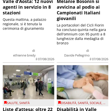
Valle d’Aosta: 12 nuovi
Mélanie Bosonin si
agenti in servizio in 8
avvicina al podio ai
stazioni
Campionati Italiani
giovanili
Questa mattina, a palazzo
regionale, si è tenuta la
La portacolori del Cicli Fiorin
cerimonia di giuramento
ha concluso quinta nella gara
dell'omnium con 95 punti a 8
lunghezze dalla medaglia di
bronzo
di
di
ethienne bredy
Davide Pellegrino
il 07/08/2026
il 07/08/2026
SALUTE
,
SANITÀ
DISABILITÀ
,
SANITÀ
,
SOCIALE
, ...
Liste d’attesa: oltre 22
Disabilità in Valle