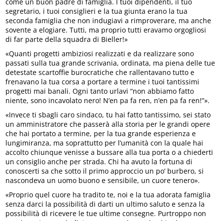
come un buon padre di famiglia. I tuoi dipendenti, il tuo
segretario, i tuoi consiglieri e la tua giunta erano la tua
seconda famiglia che non indugiavi a rimproverare, ma anche
sovente a elogiare. Tutti, ma proprio tutti eravamo orgogliosi
di far parte della squadra di Bieller!»
«Quanti progetti ambiziosi realizzati e da realizzare sono
passati sulla tua grande scrivania, ordinata, ma piena delle tue
detestate scartoffie burocratiche che rallentavano tutto e
frenavano la tua corsa a portare a termine i tuoi tantissimi
progetti mai banali. Ogni tanto urlavi “non abbiamo fatto
niente, sono incavolato nero! N’en pa fa ren, n’en pa fa ren!”».
«Invece ti sbagli caro sindaco, tu hai fatto tantissimo, sei stato
un amministratore che passerà alla storia per le grandi opere
che hai portato a termine, per la tua grande esperienza e
lungimiranza, ma soprattutto per l’umanità con la quale hai
accolto chiunque venisse a bussare alla tua porta o a chiederti
un consiglio anche per strada. Chi ha avuto la fortuna di
conoscerti sa che sotto il primo approccio un po’ burbero, si
nascondeva un uomo buono e sensibile, un cuore tenero».
«Proprio quel cuore ha tradito te, noi e la tua adorata famiglia
senza darci la possibilità di darti un ultimo saluto e senza la
possibilità di ricevere le tue ultime consegne. Purtroppo non