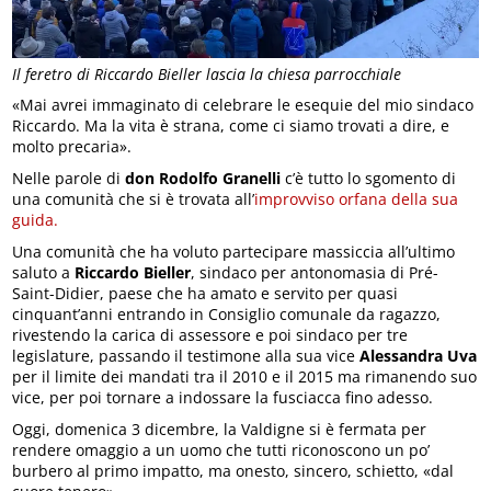
Il feretro di Riccardo Bieller lascia la chiesa parrocchiale
«Mai avrei immaginato di celebrare le esequie del mio sindaco
Riccardo. Ma la vita è strana, come ci siamo trovati a dire, e
molto precaria».
Nelle parole di
don Rodolfo Granelli
c’è tutto lo sgomento di
una comunità che si è trovata all’
improvviso orfana della sua
guida.
Una comunità che ha voluto partecipare massiccia all’ultimo
saluto a
Riccardo Bieller
, sindaco per antonomasia di Pré-
Saint-Didier, paese che ha amato e servito per quasi
cinquant’anni entrando in Consiglio comunale da ragazzo,
rivestendo la carica di assessore e poi sindaco per tre
legislature, passando il testimone alla sua vice
Alessandra Uva
per il limite dei mandati tra il 2010 e il 2015 ma rimanendo suo
vice, per poi tornare a indossare la fusciacca fino adesso.
Oggi, domenica 3 dicembre, la Valdigne si è fermata per
rendere omaggio a un uomo che tutti riconoscono un po’
burbero al primo impatto, ma onesto, sincero, schietto, «dal