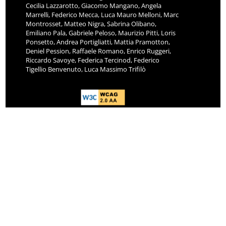
Cecilia Lazzarotto, Giacomo Mangano, Angela
Marrelli, Federico Mecca, Luca Mauro Melloni, Marc
Montrosset, Matteo Nigra, Sabrina Olibano,
Emiliano Pala, Gabriele Peloso, Maurizio Pitti, Loris
Ponsetto, Andrea Portigliatti, Mattia Pramotton,
Deniel Pession, Raffaele Romano, Enrico Ruggeri,
Riccardo Savoye, Federica Tercinod, Federico
Tigellio Benvenuto, Luca Massimo Trifilò