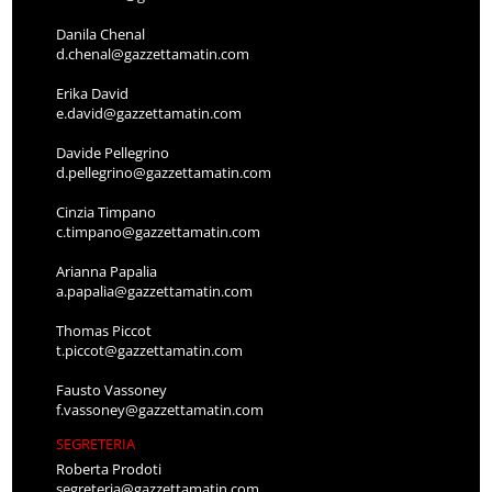
Danila Chenal
d.chenal@gazzettamatin.com
Erika David
e.david@gazzettamatin.com
Davide Pellegrino
d.pellegrino@gazzettamatin.com
Cinzia Timpano
c.timpano@gazzettamatin.com
Arianna Papalia
a.papalia@gazzettamatin.com
Thomas Piccot
t.piccot@gazzettamatin.com
Fausto Vassoney
f.vassoney@gazzettamatin.com
SEGRETERIA
Roberta Prodoti
segreteria@gazzettamatin.com