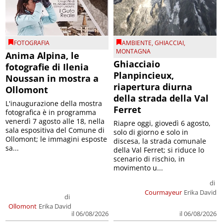
FOTOGRAFIA
AMBIENTE
,
GHIACCIAI
,
MONTAGNA
Anima Alpina, le
Ghiacciaio
fotografie di Ilenia
Planpincieux,
Noussan in mostra a
riapertura diurna
Ollomont
della strada della Val
L'inaugurazione della mostra
Ferret
fotografica è in programma
venerdì 7 agosto alle 18, nella
Riapre oggi, giovedì 6 agosto,
sala espositiva del Comune di
solo di giorno e solo in
Ollomont; le immagini esposte
discesa, la strada comunale
sa...
della Val Ferret; si riduce lo
scenario di rischio, in
movimento u...
di
Courmayeur
Erika David
di
Ollomont
Erika David
il 06/08/2026
il 06/08/2026