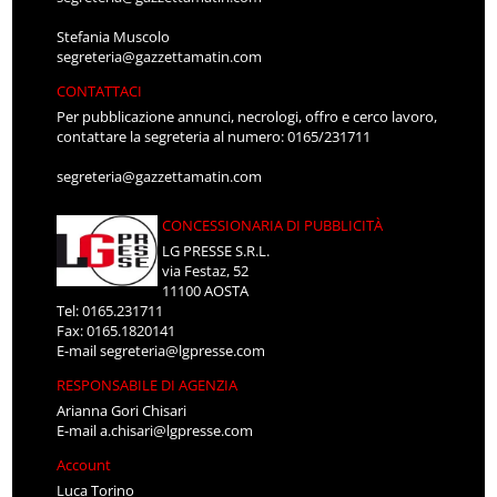
Stefania Muscolo
segreteria@gazzettamatin.com
CONTATTACI
Per pubblicazione annunci, necrologi, offro e cerco lavoro,
contattare la segreteria al numero: 0165/231711
segreteria@gazzettamatin.com
CONCESSIONARIA DI PUBBLICITÀ
LG PRESSE S.R.L.
via Festaz, 52
11100 AOSTA
Tel: 0165.231711
Fax: 0165.1820141
E-mail
segreteria@lgpresse.com
RESPONSABILE DI AGENZIA
Arianna Gori Chisari
E-mail
a.chisari@lgpresse.com
Account
Luca Torino