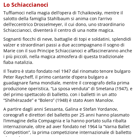
Lo Schiaccianoci
Tuffiamoci nella magia dell’opera di Tchaikovsky, mentre il
salotto della famiglia Stahlbaum si anima con l’arrivo
dell’eccentrico Drosselmeyer, il cui dono, uno straordinario
Schiaccianoci, diventerà il centro di una notte magica.
Sognanti fiocchi di neve, battaglie di topi e soldatini, splendidi
valzer e straordinari passi a due accompagnano il sogno di
Marie con il suo Principe Schiaccianoci e affascineranno anche
i più piccoli, nella magica atmosfera di questa tradizionale
fiaba natalizia.
Il Teatro è stato fondato nel 1947 dal rinomato tenore bulgaro
Peter Raycheff, il primo cantante d’opera bulgaro a
guadagnare fama mondiale, mentre il coreografo della prima
produzione operistica, “La sposa venduta” di Smetana (1947), e
del primo spettacolo di balletto, con i balletti in un atto
“Shéhérazade” e “Bolero” (1948) è stato Asen Manolov.
A partire dagli anni Sessanta, Galina e Stefan Yordanov,
coreografi e direttori del balletto per 25 anni hanno plasmato
l’immagine della Compagnia e la hanno portato sulla ribalta
internazionale, oltre ad aver fondato nel 1964 la “Varna Ballet
Competition”, la prima competizione internazionale di balletto