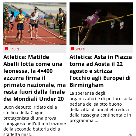
SPORT
SPORT
Atletica: Matilde
Atletica: Asta in Piazza
Abelli lotta come una
torna ad Aosta il 22
leonessa, la 4×400
agosto e strizza
azzurra firma il
l’occhio agli Europei di
primato nazionale, ma
Birmingham
resta fuori dalla finale
La speranza degli
dei Mondiali Under 20
organizzatori è di portare sulla
pedana del salotto buono
Buon debutto iridato della
della città alcuni atleti reduci
stellina della Cogne,
dalla rassegna continentale in
protagonista di una prova
programma ...
coraggiosa nell'ultima frazione
della seconda batteria della
staffetta mist...
di