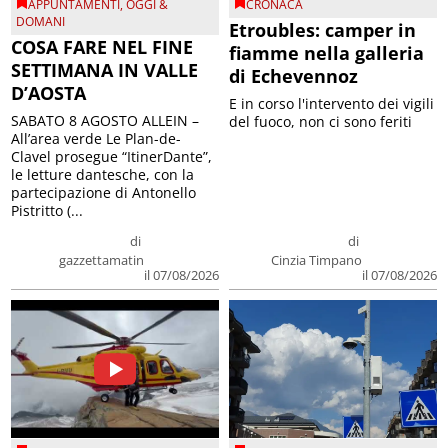
APPUNTAMENTI
,
OGGI &
CRONACA
DOMANI
Etroubles: camper in
COSA FARE NEL FINE
fiamme nella galleria
SETTIMANA IN VALLE
di Echevennoz
D’AOSTA
E in corso l'intervento dei vigili
SABATO 8 AGOSTO ALLEIN –
del fuoco, non ci sono feriti
All’area verde Le Plan-de-
Clavel prosegue “ItinerDante”,
le letture dantesche, con la
partecipazione di Antonello
Pistritto (...
di
di
gazzettamatin
Cinzia Timpano
il 07/08/2026
il 07/08/2026