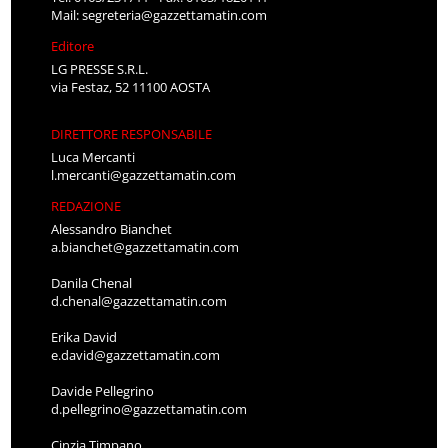
Mail:
segreteria@gazzettamatin.com
Editore
LG PRESSE S.R.L.
via Festaz, 52 11100 AOSTA
DIRETTORE RESPONSABILE
Luca Mercanti
l.mercanti@gazzettamatin.com
REDAZIONE
Alessandro Bianchet
a.bianchet@gazzettamatin.com
Danila Chenal
d.chenal@gazzettamatin.com
Erika David
e.david@gazzettamatin.com
Davide Pellegrino
d.pellegrino@gazzettamatin.com
Cinzia Timpano