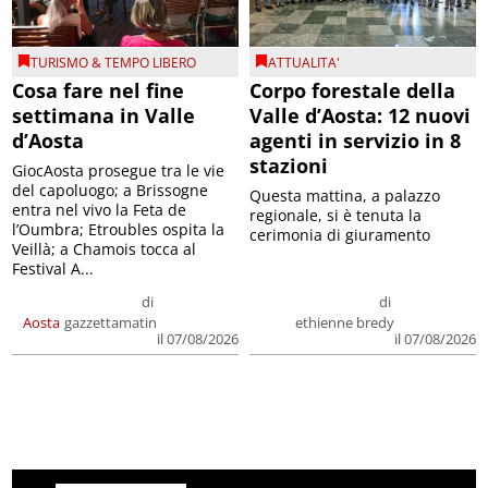
TURISMO & TEMPO LIBERO
ATTUALITA'
Cosa fare nel fine
Corpo forestale della
settimana in Valle
Valle d’Aosta: 12 nuovi
d’Aosta
agenti in servizio in 8
stazioni
GiocAosta prosegue tra le vie
del capoluogo; a Brissogne
Questa mattina, a palazzo
entra nel vivo la Feta de
regionale, si è tenuta la
l’Oumbra; Etroubles ospita la
cerimonia di giuramento
Veillà; a Chamois tocca al
Festival A...
di
di
Aosta
gazzettamatin
ethienne bredy
il 07/08/2026
il 07/08/2026