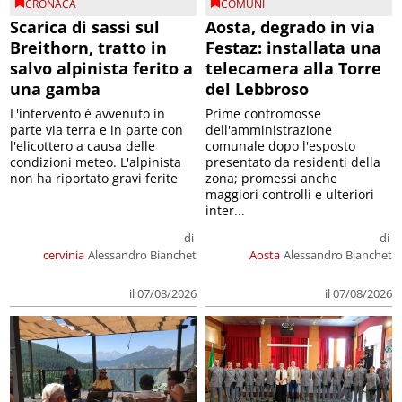
CRONACA
COMUNI
Scarica di sassi sul
Aosta, degrado in via
Breithorn, tratto in
Festaz: installata una
salvo alpinista ferito a
telecamera alla Torre
una gamba
del Lebbroso
L'intervento è avvenuto in
Prime contromosse
parte via terra e in parte con
dell'amministrazione
l'elicottero a causa delle
comunale dopo l'esposto
condizioni meteo. L'alpinista
presentato da residenti della
non ha riportato gravi ferite
zona; promessi anche
maggiori controlli e ulteriori
inter...
di
di
cervinia
Alessandro Bianchet
Aosta
Alessandro Bianchet
il 07/08/2026
il 07/08/2026