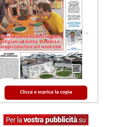
Clicca e scarica la copia