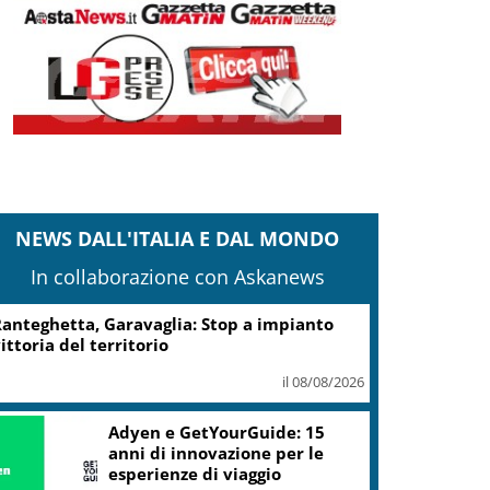
NEWS DALL'ITALIA E DAL MONDO
In collaborazione con Askanews
Turismo, Osservatorio
Telepass: +20% di interesse
per i viaggi in auto
il 07/08/2026
ic, Liguria: 5,8 mln da piano Grandi
rogetti Beni Culturali