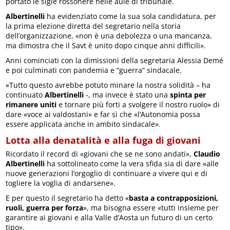
portato le sigle rossonere nelle aule di tribunale.
Albertinelli
ha evidenziato come la sua sola candidatura, per
la prima elezione diretta del segretario nella storia
dell’organizzazione, «non è una debolezza o una mancanza,
ma dimostra che il Savt è unito dopo cinque anni difficili».
Anni cominciati con la dimissioni della segretaria Alessia Demé
e poi culminati con pandemia e “guerra” sindacale.
«Tutto questo avrebbe potuto minare la nostra solidità – ha
continuato
Albertinelli
-, ma invece è stato una
spinta per
rimanere uniti
e tornare più forti a svolgere il nostro ruolo» di
dare «voce ai valdostani» e far sì che «l’Autonomia possa
essere applicata anche in ambito sindacale».
Lotta alla denatalità e alla fuga di giovani
Ricordato il record di «giovani che se ne sono andati»,
Claudio
Albertinelli
ha sottolineato come la vera sfida sia di dare «alle
nuove generazioni l’orgoglio di continuare a vivere qui e di
togliere la voglia di andarsene».
E per questo il segretario ha detto «
basta a contrapposizioni,
ruoli, guerra per forza
», ma bisogna essere «tutti insieme per
garantire ai giovani e alla Valle d’Aosta un futuro di un certo
tipo».