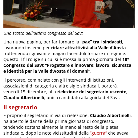
Uno scatto dell'ultimo congresso del Savt
Una nuova pagina, per far tornare la
“pax” tra i sindacati
,
lavorando insieme per
ridare attrattività alla Valle d’Aosta
,
trattenendo i giovani e magari facendoli tornare in regione.
Questo il fil rouge su cui si è mossa la prima giornata del
18°
Congresso del Savt “Progettare e innovare: lavoro, sicurezza
e identità per la Valle d’Aosta di domani”
.
Il percorso, cominciato con gli interventi di istituzioni,
associazioni di categoria e altre sigle sindacali, porterà,
venerdì 15 dicembre, alla
rielezione del segretario uscente,
Claudio Albertinelli
, unico candidato alla guida del Savt.
Il segretario
E proprio il segretario in via di rielezione,
Claudio Albertinelli
,
ha aperto le danze della prima giornata di congresso,
tendendo sostanzialmente la mano al resto della platea
sindacale, dopo le note vicissitudini della
“guerra”
che aveva