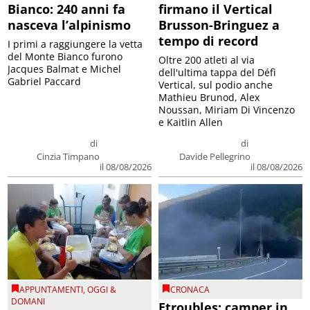
Bianco: 240 anni fa
firmano il Vertical
nasceva l’alpinismo
Brusson-Bringuez a
tempo di record
I primi a raggiungere la vetta
del Monte Bianco furono
Oltre 200 atleti al via
Jacques Balmat e Michel
dell'ultima tappa del Défì
Gabriel Paccard
Vertical, sul podio anche
Mathieu Brunod, Alex
Noussan, Miriam Di Vincenzo
e Kaitlin Allen
di
di
Cinzia Timpano
Davide Pellegrino
il 08/08/2026
il 08/08/2026
APPUNTAMENTI
,
OGGI &
CRONACA
DOMANI
Etroubles: camper in