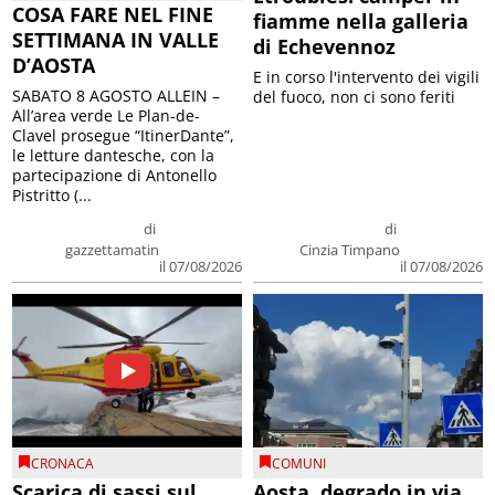
COSA FARE NEL FINE
fiamme nella galleria
SETTIMANA IN VALLE
di Echevennoz
D’AOSTA
E in corso l'intervento dei vigili
SABATO 8 AGOSTO ALLEIN –
del fuoco, non ci sono feriti
All’area verde Le Plan-de-
Clavel prosegue “ItinerDante”,
le letture dantesche, con la
partecipazione di Antonello
Pistritto (...
di
di
gazzettamatin
Cinzia Timpano
il 07/08/2026
il 07/08/2026
CRONACA
COMUNI
Scarica di sassi sul
Aosta, degrado in via