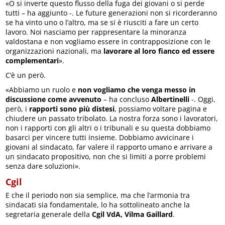
«O si inverte questo flusso della fuga dei giovani o si perde
tutti – ha aggiunto -. Le future generazioni non si ricorderanno
se ha vinto uno o l’altro, ma se si è riusciti a fare un certo
lavoro. Noi nasciamo per rappresentare la minoranza
valdostana e non vogliamo essere in contrapposizione con le
organizzazioni nazionali, ma
lavorare al loro fianco ed essere
complementari
».
C’è un però.
«Abbiamo un ruolo e
non vogliamo che venga messo in
discussione come avvenuto
– ha concluso
Albertinelli
-. Oggi,
però, i
rapporti sono più distesi
, possiamo voltare pagina e
chiudere un passato tribolato. La nostra forza sono i lavoratori,
non i rapporti con gli altri o i tribunali e su questa dobbiamo
basarci per vincere tutti insieme. Dobbiamo avvicinare i
giovani al sindacato, far valere il rapporto umano e arrivare a
un sindacato propositivo, non che si limiti a porre problemi
senza dare soluzioni».
Cgil
E che il periodo non sia semplice, ma che l’armonia tra
sindacati sia fondamentale, lo ha sottolineato anche la
segretaria generale della
Cgil VdA, Vilma Gaillard
.