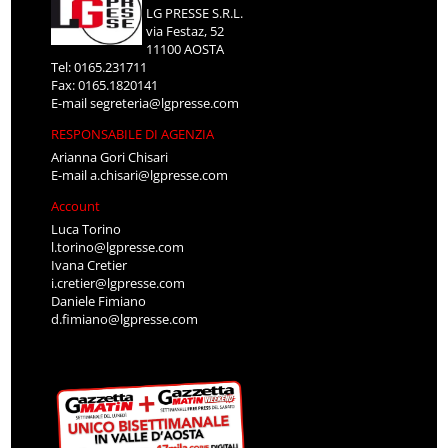
LG PRESSE S.R.L.
via Festaz, 52
11100 AOSTA
Tel: 0165.231711
Fax: 0165.1820141
E-mail
segreteria@lgpresse.com
RESPONSABILE DI AGENZIA
Arianna Gori Chisari
E-mail
a.chisari@lgpresse.com
Account
Luca Torino
l.torino@lgpresse.com
Ivana Cretier
i.cretier@lgpresse.com
Daniele Fimiano
d.fimiano@lgpresse.com