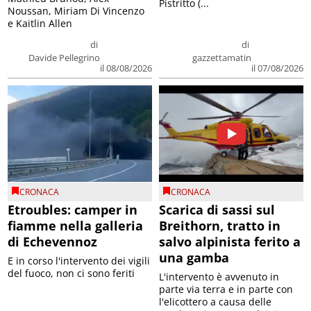
Pistritto (...
Noussan, Miriam Di Vincenzo
e Kaitlin Allen
di
di
Davide Pellegrino
gazzettamatin
il 08/08/2026
il 07/08/2026
CRONACA
CRONACA
Etroubles: camper in
Scarica di sassi sul
fiamme nella galleria
Breithorn, tratto in
di Echevennoz
salvo alpinista ferito a
una gamba
E in corso l'intervento dei vigili
del fuoco, non ci sono feriti
L'intervento è avvenuto in
parte via terra e in parte con
l'elicottero a causa delle