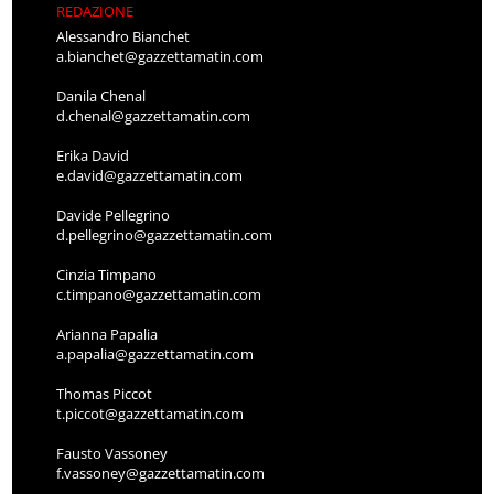
REDAZIONE
Alessandro Bianchet
a.bianchet@gazzettamatin.com
Danila Chenal
d.chenal@gazzettamatin.com
Erika David
e.david@gazzettamatin.com
Davide Pellegrino
d.pellegrino@gazzettamatin.com
Cinzia Timpano
c.timpano@gazzettamatin.com
Arianna Papalia
a.papalia@gazzettamatin.com
Thomas Piccot
t.piccot@gazzettamatin.com
Fausto Vassoney
f.vassoney@gazzettamatin.com