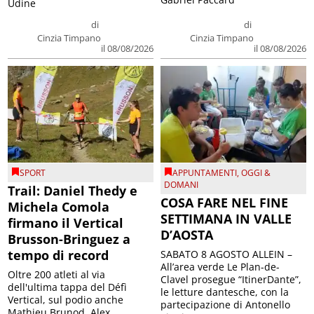
Udine
di
di
Cinzia Timpano
Cinzia Timpano
il 08/08/2026
il 08/08/2026
SPORT
APPUNTAMENTI
,
OGGI &
DOMANI
Trail: Daniel Thedy e
COSA FARE NEL FINE
Michela Comola
SETTIMANA IN VALLE
firmano il Vertical
D’AOSTA
Brusson-Bringuez a
tempo di record
SABATO 8 AGOSTO ALLEIN –
All’area verde Le Plan-de-
Oltre 200 atleti al via
Clavel prosegue “ItinerDante”,
dell'ultima tappa del Défì
le letture dantesche, con la
Vertical, sul podio anche
partecipazione di Antonello
Mathieu Brunod, Alex