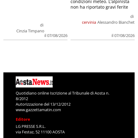
condizioni meteo. L'alpinista
non ha riportato gravi ferite
di
cervinia
Alessandro Bianchet
di
Cinzia Timpano
il 07/08/2026
il 07/08/2026
Quotidiano online Iscrizione al Tribunale di Aosta n.
8/2012
Autorizzazione del 13/12/2012
www.gazzettamatin.com
Editore
LG PRESSE S.R.L.
via Festaz, 52 11100 AOSTA