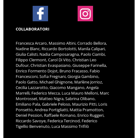
COLLABORATORI
Francesca Arcaro, Massimo Altini, Corrado Bellora,
Nadine Blanc, Riccardo Bortolotti, Manila Calipari,
Giulia Calisti, Nadia Camposaragna, Paolo Ciambi,
Filippo Clermont, Carol Di Vito, Christian Leo
Dufour, Christian Evaspasiano, Giuseppe Farinella,
Enrico Formento Dojot, Bruno Fracasso, Fabio
Francesconi, Sofia Fregnani, Giorgia Gambino,
Paolo Gatto, Michael Ghignone, Marlène Jorrioz,
Cecilia Lazzarotto, Giacomo Mangano, Angela
Marrelli, Federico Mecca, Luca Mauro Melloni, Marc
Montrosset, Matteo Nigra, Sabrina Olibano,
Emiliano Pala, Gabriele Peloso, Maurizio Pitti, Loris
Ponsetto, Andrea Portigliatti, Mattia Pramotton,
Deniel Pession, Raffaele Romano, Enrico Ruggeri,
Riccardo Savoye, Federica Tercinod, Federico
Tigellio Benvenuto, Luca Massimo Trifilò