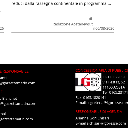
reduci dalla rassegna continentale in programma ...
.
di
Redazione Aostanews.it
026
il 06/08/2026
CONCESSIONARIA DI PUBBLIC
E RESPONSABILE
LG PRESSE S.R.
anti
via Festaz, 52
i@gazzettamatin.com
11100 AOSTA
NE
Tel: 0165.2317
Fax: 0165.1820141
o Bianchet
E-mail
segreteria@lgpresse.co
t@gazzettamatin.com
RESPONSABILE DI AGENZIA
enal
Arianna Gori Chisari
gazzettamatin.com
E-mail
a.chisari@lgpresse.com