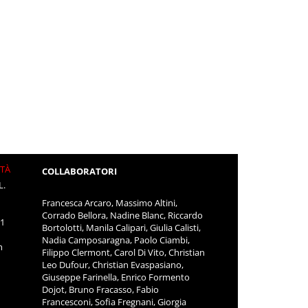
ITÀ
COLLABORATORI
L.
Francesca Arcaro, Massimo Altini,
Corrado Bellora, Nadine Blanc, Riccardo
11
Bortolotti, Manila Calipari, Giulia Calisti,
Nadia Camposaragna, Paolo Ciambi,
m
Filippo Clermont, Carol Di Vito, Christian
Leo Dufour, Christian Evaspasiano,
Giuseppe Farinella, Enrico Formento
Dojot, Bruno Fracasso, Fabio
Francesconi, Sofia Fregnani, Giorgia