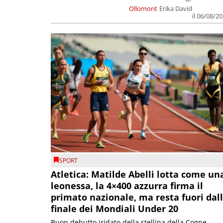
Ollomont
Erika David
il 06/08/2
SPORT
Atletica: Matilde Abelli lotta come un
leonessa, la 4×400 azzurra firma il
primato nazionale, ma resta fuori dal
finale dei Mondiali Under 20
Buon debutto iridato della stellina della Cogne,