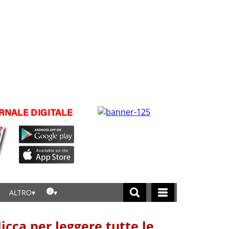
ALTRO
licca per leggere tutte le