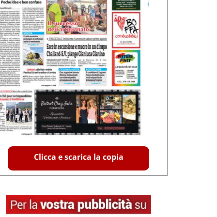
Clicca e scarica la copia