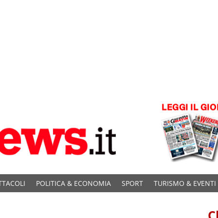
TTACOLI
POLITICA & ECONOMIA
SPORT
TURISMO & EVENTI
C