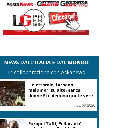
NEWS DALL'ITALIA E DAL MONDO
In collaborazione con Askanews
Mattarella: le canzoni di
Guccini parlano di giustizia e
uguaglianza
il 06/08/2026
Guccini, Mattarella: sue
canzoni parlano di giustizia e