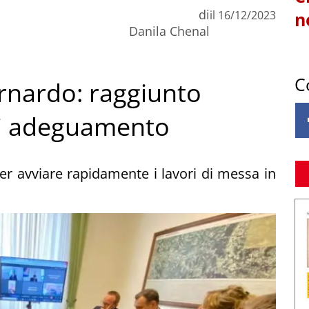
di
il
16/12/2023
n
Danila Chenal
C
rnardo: raggiunto
 di adeguamento
 per avviare rapidamente i lavori di messa in