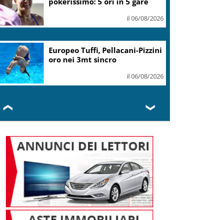
uguaglianza
il 06/08/2026
Mediobanca sigla il I semestre
con risultati da record, utile
+6% a 711 mln
il 06/08/2026
❮
❯