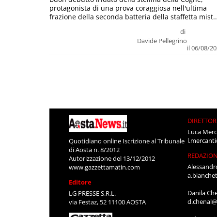
protagonista di una prova coraggiosa nell'ultima
frazione della seconda batteria della staffetta mist..
di
Davide Pellegrino
il 06/08/2
DIRETTOR
Luca Merc
l.mercant
Quotidiano online Iscrizione al Tribunale
di Aosta n. 8/2012
REDAZIO
Autorizzazione del 13/12/2012
Alessandr
www.gazzettamatin.com
a.bianche
Editore
Danila Ch
LG PRESSE S.R.L.
d.chenal@
via Festaz, 52 11100 AOSTA