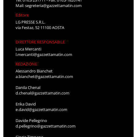
Mail:
segreteria@gazzettamatin.com
Editore
LG PRESSE S.R.L.
via Festaz, 52 11100 AOSTA
DIRETTORE RESPONSABILE
Luca Mercanti
l.mercanti@gazzettamatin.com
REDAZIONE
Alessandro Bianchet
a.bianchet@gazzettamatin.com
Danila Chenal
d.chenal@gazzettamatin.com
Erika David
e.david@gazzettamatin.com
Davide Pellegrino
d.pellegrino@gazzettamatin.com
Cinzia Timpano