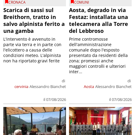
CRONACA
COMUNI
Scarica di sassi sul
Aosta, degrado in via
Breithorn, tratto in
Festaz: installata una
salvo alpinista ferito a
telecamera alla Torre
una gamba
del Lebbroso
L'intervento è avvenuto in
Prime contromosse
parte via terra e in parte con
dell'amministrazione
l'elicottero a causa delle
comunale dopo l'esposto
condizioni meteo. L'alpinista
presentato da residenti della
non ha riportato gravi ferite
zona; promessi anche
maggiori controlli e ulteriori
inter...
di
di
cervinia
Alessandro Bianchet
Aosta
Alessandro Bianchet
il 07/08/2026
il 07/08/2026