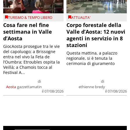
TURISMO & TEMPO LIBERO
ATTUALITA'
Cosa fare nel fine
Corpo forestale della
settimana in Valle
Valle d’Aosta: 12 nuovi
d’Aosta
agenti in servizio in 8
stazioni
GiocAosta prosegue tra le vie
del capoluogo; a Brissogne
Questa mattina, a palazzo
entra nel vivo la Feta de
regionale, si è tenuta la
l’Oumbra; Etroubles ospita la
cerimonia di giuramento
Veillà; a Chamois tocca al
Festival A...
di
di
Aosta
gazzettamatin
ethienne bredy
il 07/08/2026
il 07/08/2026