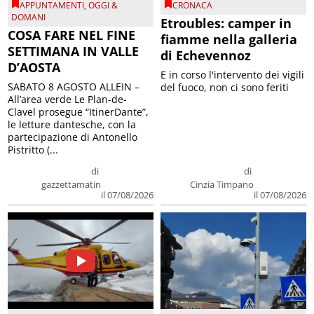
APPUNTAMENTI
,
OGGI &
CRONACA
DOMANI
Etroubles: camper in
COSA FARE NEL FINE
fiamme nella galleria
SETTIMANA IN VALLE
di Echevennoz
D’AOSTA
E in corso l'intervento dei vigili
SABATO 8 AGOSTO ALLEIN –
del fuoco, non ci sono feriti
All’area verde Le Plan-de-
Clavel prosegue “ItinerDante”,
le letture dantesche, con la
partecipazione di Antonello
Pistritto (...
di
di
gazzettamatin
Cinzia Timpano
il 07/08/2026
il 07/08/2026