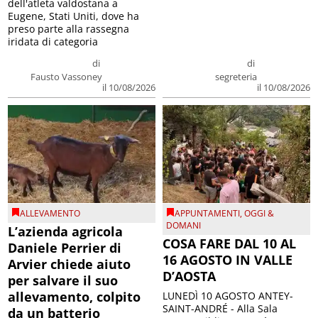
dell'atleta valdostana a
Eugene, Stati Uniti, dove ha
preso parte alla rassegna
iridata di categoria
di
di
Fausto Vassoney
segreteria
il 10/08/2026
il 10/08/2026
ALLEVAMENTO
APPUNTAMENTI
,
OGGI &
DOMANI
L’azienda agricola
COSA FARE DAL 10 AL
Daniele Perrier di
16 AGOSTO IN VALLE
Arvier chiede aiuto
D’AOSTA
per salvare il suo
allevamento, colpito
LUNEDÌ 10 AGOSTO ANTEY-
SAINT-ANDRÉ - Alla Sala
da un batterio