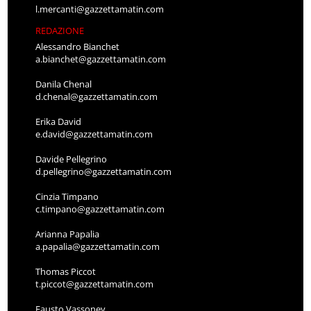
l.mercanti@gazzettamatin.com
REDAZIONE
Alessandro Bianchet
a.bianchet@gazzettamatin.com
Danila Chenal
d.chenal@gazzettamatin.com
Erika David
e.david@gazzettamatin.com
Davide Pellegrino
d.pellegrino@gazzettamatin.com
Cinzia Timpano
c.timpano@gazzettamatin.com
Arianna Papalia
a.papalia@gazzettamatin.com
Thomas Piccot
t.piccot@gazzettamatin.com
Fausto Vassoney