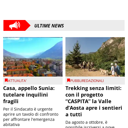
ULTIME NEWS
ATTUALITA'
PUBBLIREDAZIONALI
Casa, appello Sunia:
Trekking senza limiti:
tutelare inquilini
con il progetto
fragili
“CASPITA” la Valle
d’Aosta apre i sentieri
Per il Sindacato è urgente
a tutti
aprire un tavolo di confronto
per affrontare l'emergenza
Da agosto a ottobre, è
abitativa
possibile iscriversi a nove