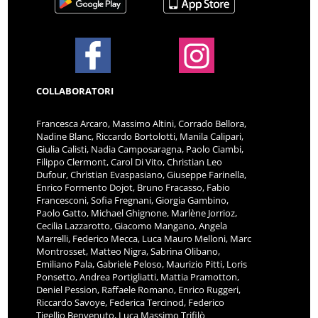
COLLABORATORI
Francesca Arcaro, Massimo Altini, Corrado Bellora,
Nadine Blanc, Riccardo Bortolotti, Manila Calipari,
Giulia Calisti, Nadia Camposaragna, Paolo Ciambi,
Filippo Clermont, Carol Di Vito, Christian Leo
Dufour, Christian Evaspasiano, Giuseppe Farinella,
Enrico Formento Dojot, Bruno Fracasso, Fabio
Francesconi, Sofia Fregnani, Giorgia Gambino,
Paolo Gatto, Michael Ghignone, Marlène Jorrioz,
Cecilia Lazzarotto, Giacomo Mangano, Angela
Marrelli, Federico Mecca, Luca Mauro Melloni, Marc
Montrosset, Matteo Nigra, Sabrina Olibano,
Emiliano Pala, Gabriele Peloso, Maurizio Pitti, Loris
Ponsetto, Andrea Portigliatti, Mattia Pramotton,
Deniel Pession, Raffaele Romano, Enrico Ruggeri,
Riccardo Savoye, Federica Tercinod, Federico
Tigellio Benvenuto, Luca Massimo Trifilò