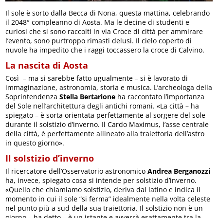
Il sole è sorto dalla Becca di Nona, questa mattina, celebrando
il 2048° compleanno di Aosta. Ma le decine di studenti e
curiosi che si sono raccolti in via Croce di città per ammirare
l’evento, sono purtroppo rimasti delusi. Il cielo coperto di
nuvole ha impedito che i raggi toccassero la croce di Calvino.
La nascita di Aosta
Così – ma si sarebbe fatto ugualmente – si è lavorato di
immaginazione, astronomia, storia e musica. L’archeologa della
Soprintendenza
Stella Bertarione
ha raccontato l’importanza
del Sole nell’architettura degli antichi romani. «La città – ha
spiegato – è sorta orientata perfettamente al sorgere del sole
durante il solstizio d’inverno. Il Cardo Maximus, l’asse centrale
della città, è perfettamente allineato alla traiettoria dell’astro
in questo giorno».
Il solstizio d’inverno
Il ricercatore dell’Osservatorio astronomico
Andrea Berganozzi
ha, invece, spiegato cosa si intende per solstizio d’inverno.
«Quello che chiamiamo solstizio, deriva dal latino e indica il
momento in cui il sole “si ferma” idealmente nella volta celeste
nel punto più a sud della sua traiettoria. Il solstizio non è un
giorno – ha detto – è un istante e avverrà esattamente tra la