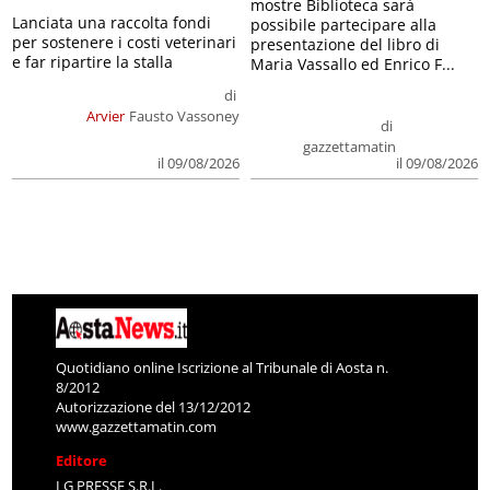
mostre Biblioteca sarà
Lanciata una raccolta fondi
possibile partecipare alla
per sostenere i costi veterinari
presentazione del libro di
e far ripartire la stalla
Maria Vassallo ed Enrico F...
di
Arvier
Fausto Vassoney
di
gazzettamatin
il 09/08/2026
il 09/08/2026
Quotidiano online Iscrizione al Tribunale di Aosta n.
8/2012
Autorizzazione del 13/12/2012
www.gazzettamatin.com
Editore
LG PRESSE S.R.L.