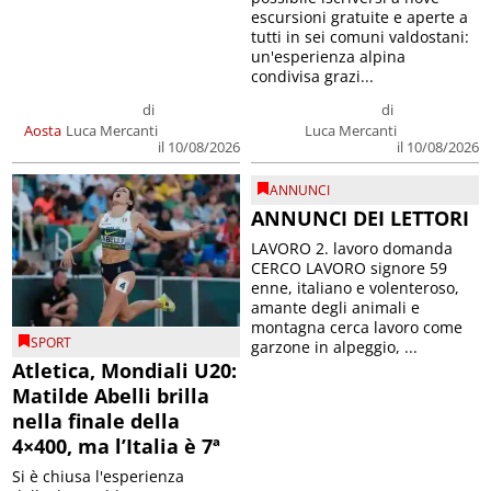
escursioni gratuite e aperte a
tutti in sei comuni valdostani:
un'esperienza alpina
condivisa grazi...
di
di
Aosta
Luca Mercanti
Luca Mercanti
il 10/08/2026
il 10/08/2026
ANNUNCI
ANNUNCI DEI LETTORI
LAVORO 2. lavoro domanda
CERCO LAVORO signore 59
enne, italiano e volenteroso,
amante degli animali e
montagna cerca lavoro come
SPORT
garzone in alpeggio, ...
Atletica, Mondiali U20:
Matilde Abelli brilla
nella finale della
4×400, ma l’Italia è 7ª
Si è chiusa l'esperienza