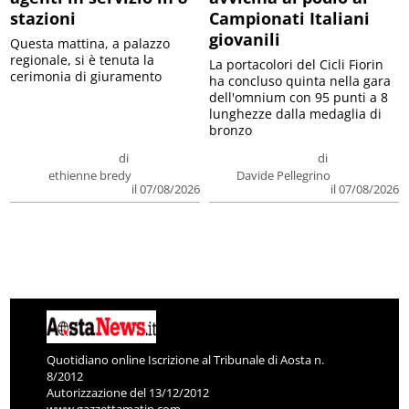
stazioni
Campionati Italiani
giovanili
Questa mattina, a palazzo
regionale, si è tenuta la
La portacolori del Cicli Fiorin
cerimonia di giuramento
ha concluso quinta nella gara
dell'omnium con 95 punti a 8
lunghezze dalla medaglia di
bronzo
di
di
ethienne bredy
Davide Pellegrino
il 07/08/2026
il 07/08/2026
Quotidiano online Iscrizione al Tribunale di Aosta n.
8/2012
Autorizzazione del 13/12/2012