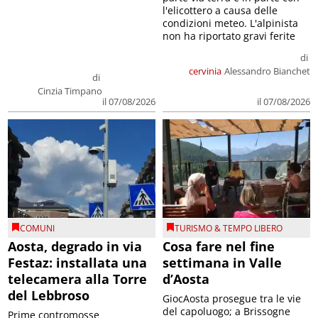
l'elicottero a causa delle
condizioni meteo. L'alpinista
non ha riportato gravi ferite
di
cervinia
Alessandro Bianchet
di
Cinzia Timpano
il 07/08/2026
il 07/08/2026
COMUNI
TURISMO & TEMPO LIBERO
Aosta, degrado in via
Cosa fare nel fine
Festaz: installata una
settimana in Valle
telecamera alla Torre
d’Aosta
del Lebbroso
GiocAosta prosegue tra le vie
del capoluogo; a Brissogne
Prime contromosse