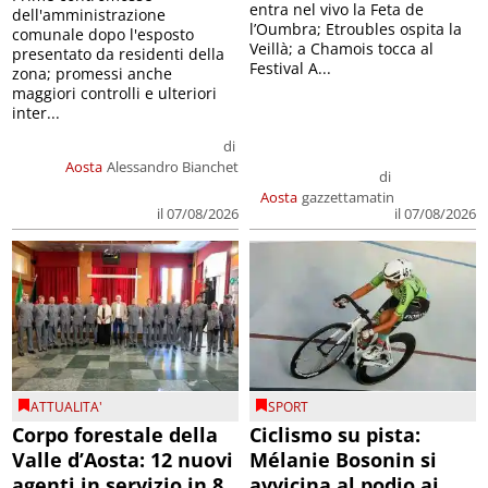
entra nel vivo la Feta de
dell'amministrazione
l’Oumbra; Etroubles ospita la
comunale dopo l'esposto
Veillà; a Chamois tocca al
presentato da residenti della
Festival A...
zona; promessi anche
maggiori controlli e ulteriori
inter...
di
Aosta
Alessandro Bianchet
di
Aosta
gazzettamatin
il 07/08/2026
il 07/08/2026
ATTUALITA'
SPORT
Corpo forestale della
Ciclismo su pista:
Valle d’Aosta: 12 nuovi
Mélanie Bosonin si
agenti in servizio in 8
avvicina al podio ai