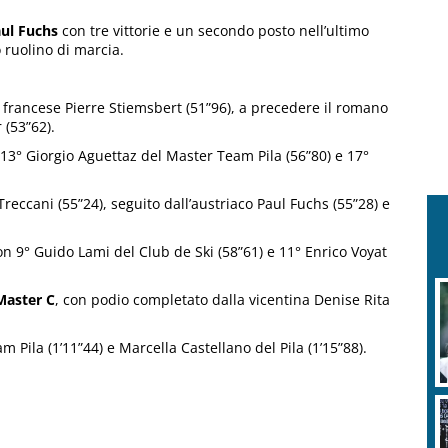
aul Fuchs
con tre vittorie e un secondo posto nell’ultimo
o ruolino di marcia.
l francese Pierre Stiemsbert (51”96), a precedere il romano
 (53”62).
 13° Giorgio Aguettaz del Master Team Pila (56”80) e 17°
reccani (55”24), seguito dall’austriaco Paul Fuchs (55”28) e
on 9° Guido Lami del Club de Ski (58”61) e 11° Enrico Voyat
Master C
, con podio completato dalla vicentina Denise Rita
 Pila (1’11”44) e Marcella Castellano del Pila (1’15”88).