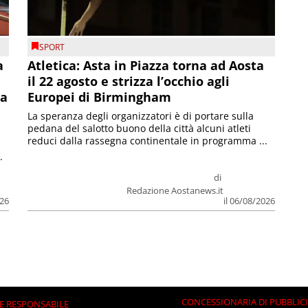
SPORT
a
Atletica: Asta in Piazza torna ad Aosta
il 22 agosto e strizza l’occhio agli
la
Europei di Birmingham
La speranza degli organizzatori è di portare sulla
pedana del salotto buono della città alcuni atleti
reduci dalla rassegna continentale in programma ...
.
di
Redazione Aostanews.it
026
il 06/08/2026
CONCESSIONARIA DI PUBBLIC
E RESPONSABILE