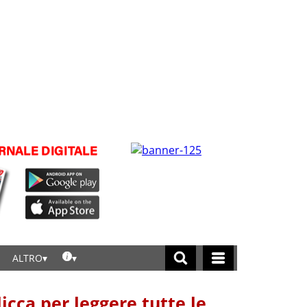
ALTRO
licca per leggere tutte le