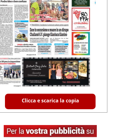
Clicca e scarica la copia