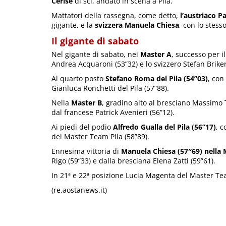
Cerise
di sci, andato in scena a Pila.
Mattatori della rassegna, come detto,
l’austriaco P
gigante, e la
svizzera Manuela Chiesa
, con lo stess
Il gigante di sabato
Nel gigante di sabato, nei
Master A
, successo per i
Andrea Acquaroni (53”32) e lo svizzero Stefan Briker
Al quarto posto
Stefano Roma del Pila (54”03)
, con
Gianluca Ronchetti del Pila (57”88).
Nella
Master B
, gradino alto al bresciano Massimo T
dal francese Patrick Avenieri (56”12).
Ai piedi del podio
Alfredo Gualla del Pila (56”17)
, c
del Master Team Pila (58”89).
Ennesima vittoria di
Manuela Chiesa (57″69) nella 
Rigo (59”33) e dalla bresciana Elena Zatti (59”61).
In 21ª e 22ª posizione Lucia Magenta del Master Team
(re.aostanews.it)