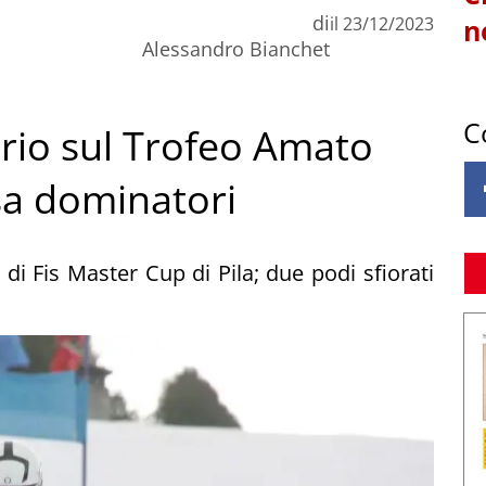
di
il
23/12/2023
n
Alessandro Bianchet
C
pario sul Trofeo Amato
sa dominatori
i di Fis Master Cup di Pila; due podi sfiorati