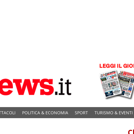
TTACOLI
POLITICA & ECONOMIA
SPORT
TURISMO & EVENTI
C