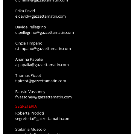
d.chenal@gazzettamatin.com
Erika David
e.david@gazzettamatin.com
Davide Pellegrino
d.pellegrino@gazzettamatin.com
Cinzia Timpano
c.timpano@gazzettamatin.com
Arianna Papalia
a.papalia@gazzettamatin.com
Thomas Piccot
t.piccot@gazzettamatin.com
Fausto Vassoney
f.vassoney@gazzettamatin.com
SEGRETERIA
Roberta Prodoti
segreteria@gazzettamatin.com
Stefania Muscolo