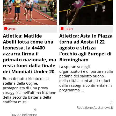
SPORT
SPORT
Atletica: Matilde
Atletica: Asta in Piazza
Abelli lotta come una
torna ad Aosta il 22
leonessa, la 4×400
agosto e strizza
azzurra firma il
l’occhio agli Europei di
primato nazionale, ma
Birmingham
resta fuori dalla finale
La speranza degli
dei Mondiali Under 20
organizzatori è di portare sulla
pedana del salotto buono
Buon debutto iridato della
della città alcuni atleti reduci
stellina della Cogne,
dalla rassegna continentale in
protagonista di una prova
programma ...
coraggiosa nell'ultima frazione
della seconda batteria della
staffetta mist...
di
Redazione Aostanews.it
di
Davide Pellegrino