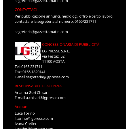
segreteria@gazzettamatin.com
CONTATTACI
Per pubblicazione annunci, necrologi, offro e cerco lavoro,
contattare la segreteria al numero: 0165/231711
segreteria@gazzettamatin.com
CONCESSIONARIA DI PUBBLICITÀ
LG PRESSE S.R.L.
via Festaz, 52
11100 AOSTA
Tel: 0165.231711
Fax: 0165.1820141
E-mail
segreteria@lgpresse.com
RESPONSABILE DI AGENZIA
Arianna Gori Chisari
E-mail
a.chisari@lgpresse.com
Account
Luca Torino
l.torino@lgpresse.com
Ivana Cretier
i.cretier@lgpresse.com