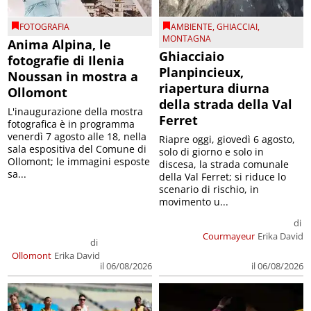
FOTOGRAFIA
AMBIENTE
,
GHIACCIAI
,
MONTAGNA
Anima Alpina, le
Ghiacciaio
fotografie di Ilenia
Planpincieux,
Noussan in mostra a
riapertura diurna
Ollomont
della strada della Val
L'inaugurazione della mostra
Ferret
fotografica è in programma
venerdì 7 agosto alle 18, nella
Riapre oggi, giovedì 6 agosto,
sala espositiva del Comune di
solo di giorno e solo in
Ollomont; le immagini esposte
discesa, la strada comunale
sa...
della Val Ferret; si riduce lo
scenario di rischio, in
movimento u...
di
Courmayeur
Erika David
di
Ollomont
Erika David
il 06/08/2026
il 06/08/2026