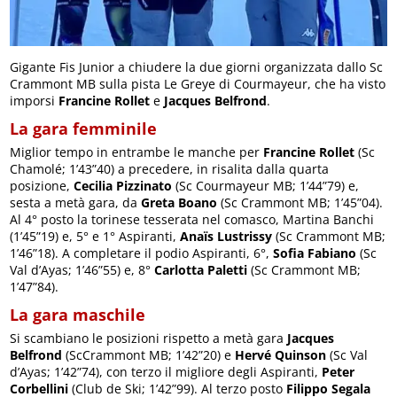
Gigante Fis Junior a chiudere la due giorni organizzata dallo Sc
Crammont MB sulla pista Le Greye di Courmayeur, che ha visto
imporsi
Francine Rollet
e
Jacques Belfrond
.
La gara femminile
Miglior tempo in entrambe le manche per
Francine Rollet
(Sc
Chamolé; 1’43”40) a precedere, in risalita dalla quarta
posizione,
Cecilia Pizzinato
(Sc Courmayeur MB; 1’44”79) e,
sesta a metà gara, da
Greta Boano
(Sc Crammont MB; 1’45”04).
Al 4° posto la torinese tesserata nel comasco, Martina Banchi
(1’45”19) e, 5° e 1° Aspiranti,
Anaïs Lustrissy
(Sc Crammont MB;
1’46”18). A completare il podio Aspiranti, 6°,
Sofia Fabiano
(Sc
Val d’Ayas; 1’46”55) e, 8°
Carlotta Paletti
(Sc Crammont MB;
1’47”84).
La gara maschile
Si scambiano le posizioni rispetto a metà gara
Jacques
Belfrond
(ScCrammont MB; 1’42”20) e
Hervé Quinson
(Sc Val
d’Ayas; 1’42”74), con terzo il migliore degli Aspiranti,
Peter
Corbellini
(Club de Ski; 1’42”99). Al terzo posto
Filippo Segala