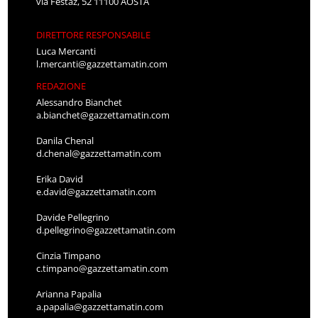
via Festaz, 52 11100 AOSTA
DIRETTORE RESPONSABILE
Luca Mercanti
l.mercanti@gazzettamatin.com
REDAZIONE
Alessandro Bianchet
a.bianchet@gazzettamatin.com
Danila Chenal
d.chenal@gazzettamatin.com
Erika David
e.david@gazzettamatin.com
Davide Pellegrino
d.pellegrino@gazzettamatin.com
Cinzia Timpano
c.timpano@gazzettamatin.com
Arianna Papalia
a.papalia@gazzettamatin.com