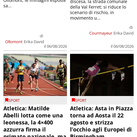
Ollomont; le immagini esposte
discesa, la strada comunale
sa...
della Val Ferret; si riduce lo
scenario di rischio, in
movimento u...
di
Courmayeur
Erika David
di
Ollomont
Erika David
il 06/08/2026
il 06/08/2026
SPORT
SPORT
Atletica: Matilde
Atletica: Asta in Piazza
Abelli lotta come una
torna ad Aosta il 22
leonessa, la 4×400
agosto e strizza
azzurra firma il
l’occhio agli Europei di
primato nazionale, ma
Birmingham