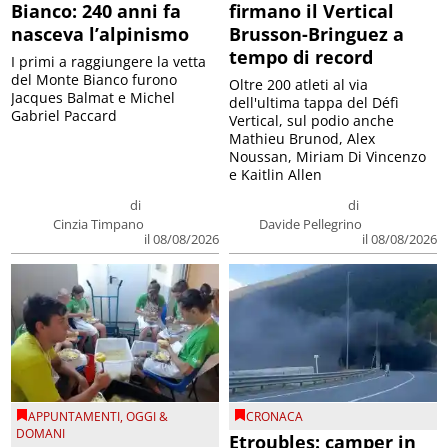
Bianco: 240 anni fa
firmano il Vertical
nasceva l’alpinismo
Brusson-Bringuez a
tempo di record
I primi a raggiungere la vetta
del Monte Bianco furono
Oltre 200 atleti al via
Jacques Balmat e Michel
dell'ultima tappa del Défì
Gabriel Paccard
Vertical, sul podio anche
Mathieu Brunod, Alex
Noussan, Miriam Di Vincenzo
e Kaitlin Allen
di
di
Cinzia Timpano
Davide Pellegrino
il 08/08/2026
il 08/08/2026
APPUNTAMENTI
,
OGGI &
CRONACA
DOMANI
Etroubles: camper in