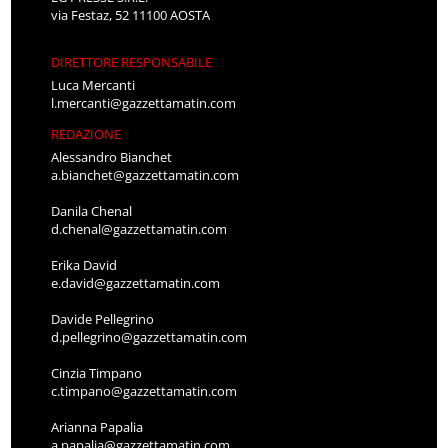
via Festaz, 52 11100 AOSTA
DIRETTORE RESPONSABILE
Luca Mercanti
l.mercanti@gazzettamatin.com
REDAZIONE
Alessandro Bianchet
a.bianchet@gazzettamatin.com
Danila Chenal
d.chenal@gazzettamatin.com
Erika David
e.david@gazzettamatin.com
Davide Pellegrino
d.pellegrino@gazzettamatin.com
Cinzia Timpano
c.timpano@gazzettamatin.com
Arianna Papalia
a.papalia@gazzettamatin.com