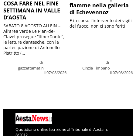
COSA FARE NEL FINE
fiamme nella galleria
SETTIMANA IN VALLE
di Echevennoz
D’AOSTA
E in corso l'intervento dei vigili
SABATO 8 AGOSTO ALLEIN –
del fuoco, non ci sono feriti
All’area verde Le Plan-de-
Clavel prosegue “ItinerDante”,
le letture dantesche, con la
partecipazione di Antonello
Pistritto (...
di
di
gazzettamatin
Cinzia Timpano
il 07/08/2026
il 07/08/2026
Quotidiano online Iscrizione al Tribunale di Aosta n.
8/2012