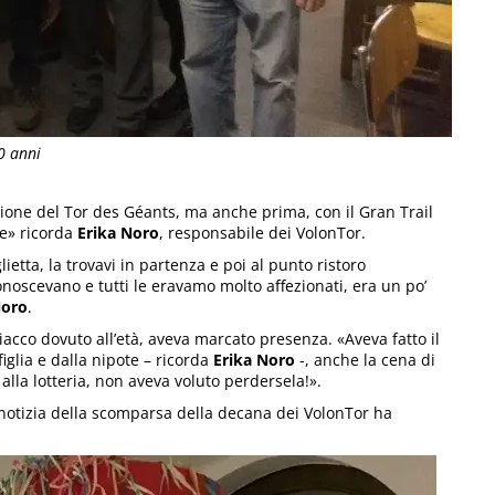
0 anni
ione del Tor des Géants, ma anche prima, con il Gran Trail
re» ricorda
Erika Noro
, responsabile dei VolonTor.
ietta, la trovavi in partenza e poi al punto ristoro
 conoscevano e tutti le eravamo molto affezionati, era un po’
oro
.
acco dovuto all’età, aveva marcato presenza. «Aveva fatto il
iglia e dalla nipote – ricorda
Erika Noro
-, anche la cena di
la lotteria, non aveva voluto perdersela!».
a notizia della scomparsa della decana dei VolonTor ha