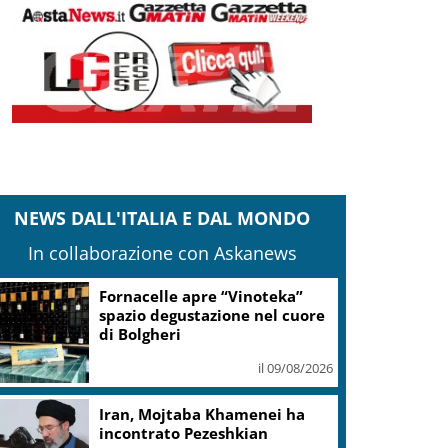
NEWS DALL'ITALIA E DAL MONDO
In collaborazione con Askanews
Si è spento a Roma
Massimiliano Cencelli, diede il
nome al famoso Manuale
il 09/08/2026
Parchi, Leolandia festeggia
quest’anno il traguardo dei 55