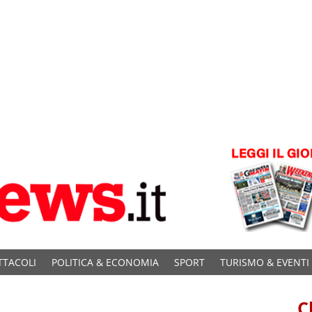
TTACOLI
POLITICA & ECONOMIA
SPORT
TURISMO & EVENTI
C