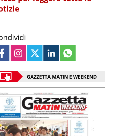
otizie
ondividi
GAZZETTA MATIN E WEEKEND