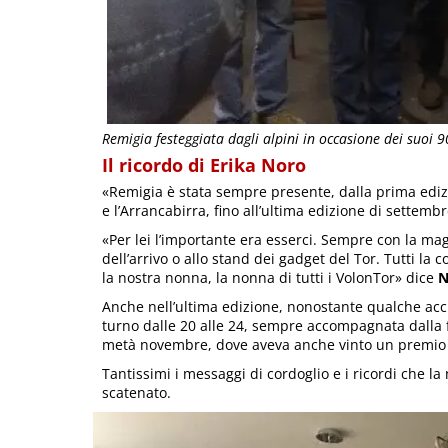
Remigia festeggiata dagli alpini in occasione dei suoi 9
Il ricordo di Erika Noro
«Remigia è stata sempre presente, dalla prima ediz
e l’Arrancabirra, fino all’ultima edizione di settemb
«Per lei l’importante era esserci. Sempre con la magl
dell’arrivo o allo stand dei gadget del Tor. Tutti la
la nostra nonna, la nonna di tutti i VolonTor» dice
N
Anche nell’ultima edizione, nonostante qualche acci
turno dalle 20 alle 24, sempre accompagnata dalla f
metà novembre, dove aveva anche vinto un premio al
Tantissimi i messaggi di cordoglio e i ricordi che l
scatenato.