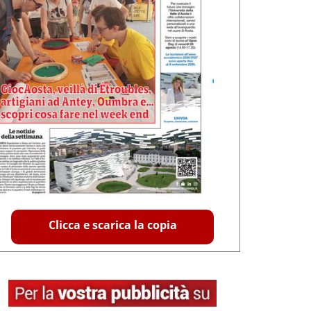
Clicca e scarica la copia