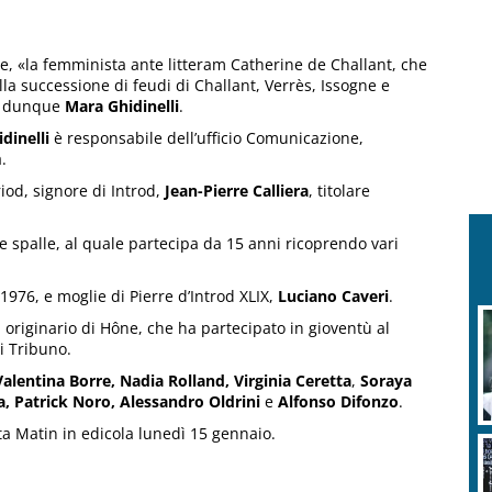
le, «la femminista ante litteram Catherine de Challant, che
alla successione di feudi di Challant, Verrès, Issogne e
 è dunque
Mara Ghidinelli
.
dinelli
è responsabile dell’ufficio Comunicazione,
.
iod, signore di Introd,
Jean-Pierre Calliera
, titolare
e spalle, al quale partecipa da 15 anni ricoprendo vari
l 1976, e moglie di Pierre d’Introd XLIX,
Luciano Caveri
.
originario di Hône, che ha partecipato in gioventù al
i Tribuno.
Valentina Borre, Nadia Rolland, Virginia Ceretta
,
Soraya
, Patrick Noro, Alessandro Oldrini
e
Alfonso Difonzo
.
ta Matin in edicola lunedì 15 gennaio.