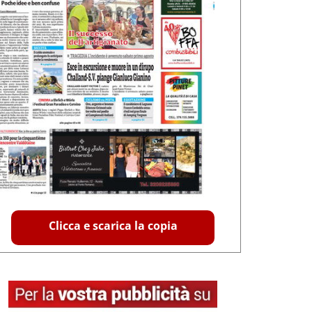
Clicca e scarica la copia