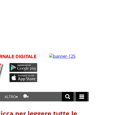
ALTRO
licca per leggere tutte le