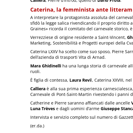
Calliera
, Pierre d’Introd, quello di
Dario Prola
.
Caterina, la femminista ante litteram
A interpretare la protagonista assoluta del carneva
sfidò la legge salica rivendicando il proprio diritto 
Graines» ricorda il comitato del carnevale storico,
Verrezziese di origine residente a Saint-Vincent,
Ghi
Marketing, Sostenibilità e Progetti europei della Cva
Caterina LXXV ha scelto come suo sposo, Pierre Sarr
dell’azienda di trasporti Vita di Arnad.
Mara Ghidinelli
ha una lunga storia di carnevale all
ruoli.
È figlia di contessa,
Laura Revi
l, Caterina XXVIII, ne
Calliera
è alla sua prima esperienza carnescialesca, 
Carnevale di Pont-Saint-Martin rivestendo i panni d
Catherine e Pierre saranno affiancati dalle ancelle
Luna Trèves
e dagli uomini d’arme
Giuseppe Stanca
Intervista e servizio completo sul numero di Gazzet
(er.da.)