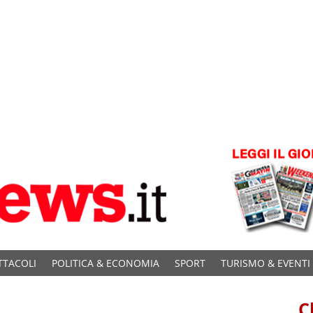
TTACOLI
POLITICA & ECONOMIA
SPORT
TURISMO & EVENTI
C