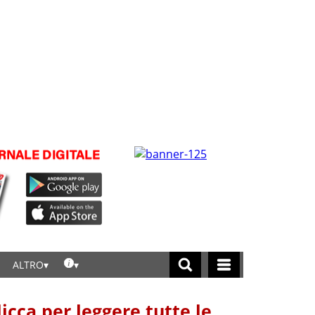
ALTRO
licca per leggere tutte le