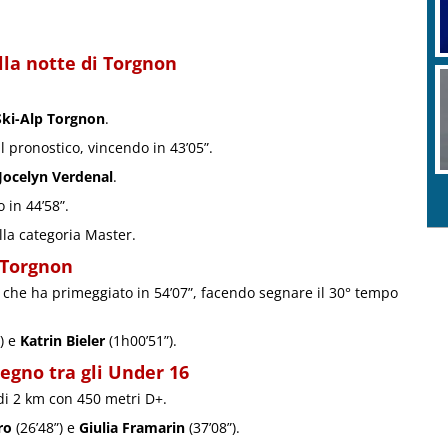
lla notte di Torgnon
Ski-Alp Torgnon
.
 pronostico, vincendo in 43’05”.
Jocelyn Verdenal
.
 in 44’58”.
ella categoria Master.
p Torgnon
che ha primeggiato in 54’07”, facendo segnare il 30° tempo
) e
Katrin Bieler
(1h00’51”).
egno tra gli Under 16
 di 2 km con 450 metri D+.
ro
(26’48”) e
Giulia Framarin
(37’08”).