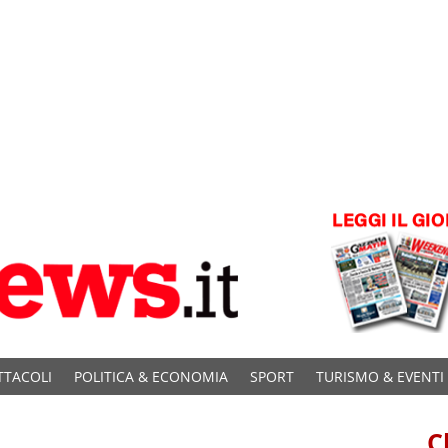
TTACOLI
POLITICA & ECONOMIA
SPORT
TURISMO & EVENTI
C