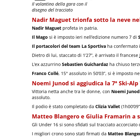
Il volantino della gara con il
disegno del tracciato
Nadir Maguet trionfa sotto la neve ne
Nadir Maguet
profeta in patria.
Il Mago
si è imposto ieri nell’edizione numero 7 di
Il portacolori del team La Sportiva
ha confermato il
Dietro di lui, staccato di 1’27”, è arrivato il francese
L’ex azzurrino
Sebastien Guichardaz
ha chiuso terzo
Franco Collé
, 15° assoluto in 50’03”, si è imposto n
Noemi Junod si aggiudica la 7ª Ski-Al
Vittoria netta anche tra le donne, con
Noemi Junod
assoluto.
Il podio è stato completato da
Clizia Vallet
(1h00’09”
Matteo Blangero e Giulia Framarin a s
Gli Under 16 si sono sfidati sul tracciato accorciato
I migliori crono sono stati firmati da
Matteo Blange