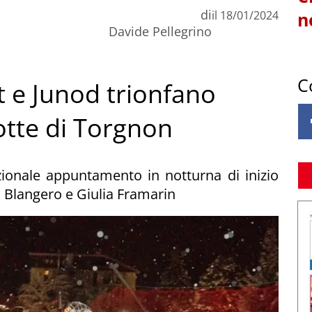
di
il
18/01/2024
n
Davide Pellegrino
C
 e Junod trionfano
notte di Torgnon
zionale appuntamento in notturna di inizio
 Blangero e Giulia Framarin