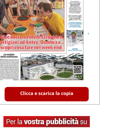
Clicca e scarica la copia