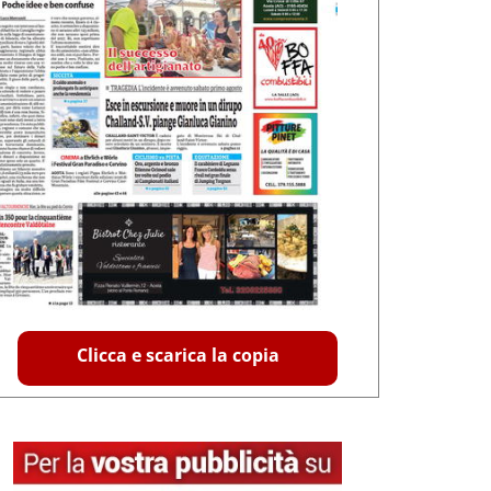
Clicca e scarica la copia