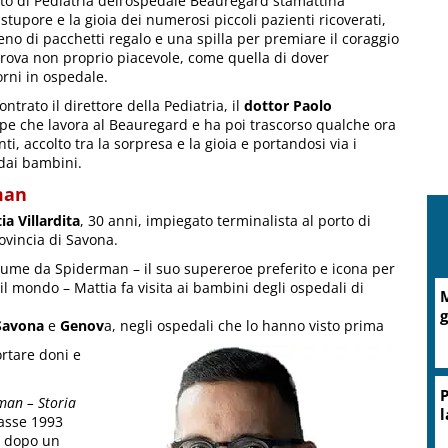
rto di Pediatria dell’ospedale Beauregard stamattina
o stupore e la gioia dei numerosi piccoli pazienti ricoverati,
eno di pacchetti regalo e una spilla per premiare il coraggio
rova non proprio piacevole, come quella di dover
orni in ospedale.
ntrato il direttore della Pediatria, il
dottor Paolo
ipe che lavora al Beauregard e ha poi trascorso qualche ora
nti, accolto tra la sorpresa e la gioia e portandosi via i
 dai bambini.
man
a Villardita
, 30 anni, impiegato terminalista al porto di
ovincia di Savona.
tume da Spiderman – il suo supereroe preferito e icona per
 il mondo – Mattia fa visita ai bambini degli ospedali di
A
d
avona
e
Genov
a, negli ospedali che lo hanno visto prima
ortare doni e
man – Storia
lasse 1993
i, dopo un