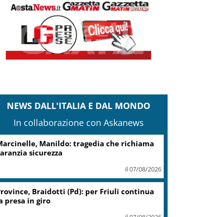
NEWS DALL'ITALIA E DAL MONDO
In collaborazione con Askanews
cciaierie Valbruna, Bitonci: trovato punto
i equilibrio
il 07/08/2026
Coin, accordo con sindacati su
piano risanamento e rilancio
il 07/08/2026