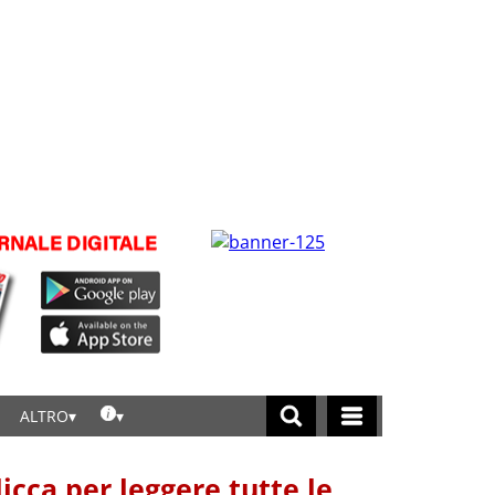
ALTRO
licca per leggere tutte le