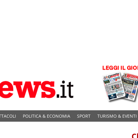
TTACOLI
POLITICA & ECONOMIA
SPORT
TURISMO & EVENTI
C