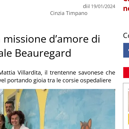
di
il
19/01/2024
n
Cinzia Timpano
C
 la missione d’amore di
ale Beauregard
 Mattia Villardita, il trentenne savonese che
el portando gioia tra le corsie ospedaliere