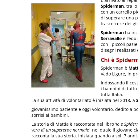
È arrivato al repa
Spiderman
, tra l
con un carrello pi
di superare una p
trascorrere dei gi
Spiderman
ha inco
Serravalle
e l’équ
con i piccoli pazie
disegni realizzati
Chi è Spider
Spiderman è
Matti
Vado Ligure, in pr
Indossando il cos
i bambini di tutto
tutta Italia.
La sua attività di volontariato è iniziata nel 2018, a
S
giovanissimo paziente e oggi volontario, dedito a p
sorrisi ai bambini.
La storia di Mattia è raccontata nel libro ‘
Io e Spider
vera di un supereroe normale’
nel quale il giovane c
racconta la sua storia, iniziata quando a soli 7 ann