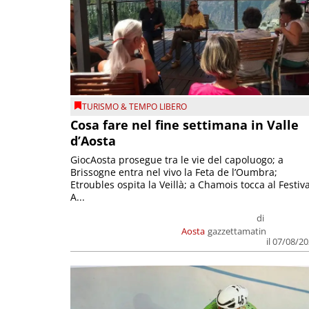
TURISMO & TEMPO LIBERO
Cosa fare nel fine settimana in Valle
d’Aosta
GiocAosta prosegue tra le vie del capoluogo; a
Brissogne entra nel vivo la Feta de l’Oumbra;
Etroubles ospita la Veillà; a Chamois tocca al Festiva
A...
di
Aosta
gazzettamatin
il 07/08/2