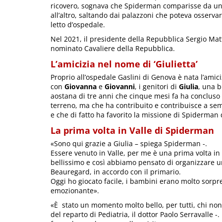
ricovero, sognava che Spiderman comparisse da 
all’altro, saltando dai palazzoni che poteva osserva
letto d’ospedale.
Nel 2021, il presidente della Repubblica Sergio Matt
nominato Cavaliere della Repubblica.
L’amicizia nel nome di ‘Giulietta’
Proprio all’ospedale Gaslini di Genova è nata l’amici
con
Giovanna
e
Giovanni
, i genitori di
Giulia
, una 
aostana di tre anni che cinque mesi fa ha concluso 
terreno, ma che ha contribuito e contribuisce a s
e che di fatto ha favorito la missione di Spiderman 
La prima volta in Valle di Spiderman
«Sono qui grazie a Giulia – spiega Spiderman -.
Essere venuto in Valle, per me è una prima volta in 
bellissimo e così abbiamo pensato di organizzare un
Beauregard, in accordo con il primario.
Oggi ho giocato facile, i bambini erano molto sorpre
emozionante».
«È stato un momento molto bello, per tutti, chi no
del reparto di Pediatria, il dottor Paolo Serravalle 