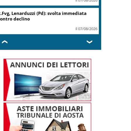
Migranti, Meloni: non c’è
spazio in Ue per chi alimenta
immigrazione clandestina
il 07/08/2026
❮
❯