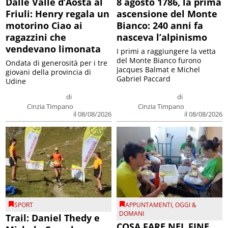
Dalle Valle d’Aosta al
8 agosto 1786, la prima
Friuli: Henry regala un
ascensione del Monte
motorino Ciao ai
Bianco: 240 anni fa
ragazzini che
nasceva l’alpinismo
vendevano limonata
I primi a raggiungere la vetta
del Monte Bianco furono
Ondata di generosità per i tre
Jacques Balmat e Michel
giovani della provincia di
Gabriel Paccard
Udine
di
di
Cinzia Timpano
Cinzia Timpano
il 08/08/2026
il 08/08/2026
SPORT
APPUNTAMENTI
,
OGGI &
DOMANI
Trail: Daniel Thedy e
COSA FARE NEL FINE