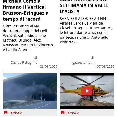
Michela Comola
SETTIMANA IN VALLE
firmano il Vertical
D’AOSTA
Brusson-Bringuez a
tempo di record
SABATO 8 AGOSTO ALLEIN –
All’area verde Le Plan-de-
Oltre 200 atleti al via
Clavel prosegue “ItinerDante”,
dell'ultima tappa del Défì
le letture dantesche, con la
Vertical, sul podio anche
partecipazione di Antonello
Mathieu Brunod, Alex
Pistritto (...
Noussan, Miriam Di Vincenzo
e Kaitlin Allen
di
di
Davide Pellegrino
gazzettamatin
il 08/08/2026
il 07/08/2026
CRONACA
CRONACA