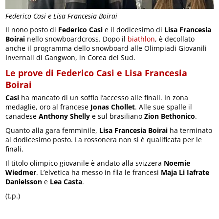
Federico Casi e Lisa Francesia Boirai
Il nono posto di
Federico Casi
e il dodicesimo di
Lisa Francesia
Boirai
nello snowboardcross. Dopo il
biathlon
, è decollato
anche il programma dello snowboard alle Olimpiadi Giovanili
Invernali di Gangwon, in Corea del Sud.
Le prove di Federico Casi e Lisa Francesia
Boirai
Casi
ha mancato di un soffio l’accesso alle finali. In zona
medaglie, oro al francese
Jonas Chollet
. Alle sue spalle il
canadese
Anthony Shelly
e sul brasiliano
Zion Bethonico
.
Quanto alla gara femminile,
Lisa Francesia Boirai
ha terminato
al dodicesimo posto. La rossonera non si è qualificata per le
finali.
Il titolo olimpico giovanile è andato alla svizzera
Noemie
Wiedmer
. L’elvetica ha messo in fila le francesi
Maja Li Iafrate
Danielsson
e
Lea Casta
.
(t.p.)