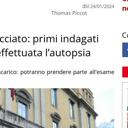
di
il
24/01/2024
n
Thomas Piccot
C
ciato: primi indagati
effettuata l’autopsia
incarico: potranno prendere parte all'esame