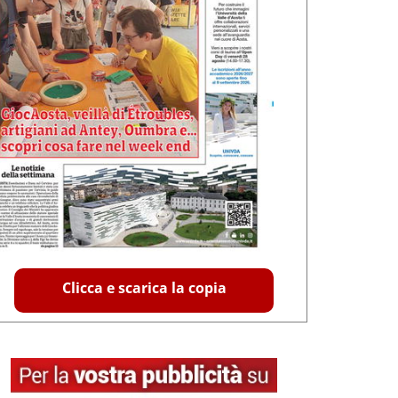
Clicca e scarica la copia