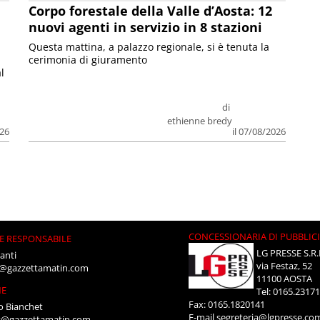
Corpo forestale della Valle d’Aosta: 12
nuovi agenti in servizio in 8 stazioni
Questa mattina, a palazzo regionale, si è tenuta la
cerimonia di giuramento
l
di
ethienne bredy
026
il 07/08/2026
CONCESSIONARIA DI PUBBLIC
E RESPONSABILE
LG PRESSE S.R.
anti
via Festaz, 52
i@gazzettamatin.com
11100 AOSTA
NE
Tel: 0165.2317
Fax: 0165.1820141
o Bianchet
E-mail
segreteria@lgpresse.co
t@gazzettamatin.com