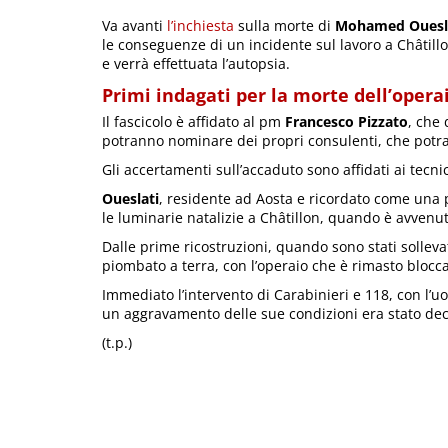
Va avanti
l’inchiesta
sulla morte di
Mohamed Ouesl
le conseguenze di un incidente sul lavoro a Châtillon
e verrà effettuata l’autopsia.
Primi indagati per la morte dell’opera
Il fascicolo è affidato al pm
Francesco Pizzato
, che 
potranno nominare dei propri consulenti, che potra
Gli accertamenti sull’accaduto sono affidati ai tecnic
Oueslati
, residente ad Aosta e ricordato come una
le luminarie natalizie a Châtillon, quando è avvenut
Dalle prime ricostruzioni, quando sono stati sollevati
piombato a terra, con l’operaio che è rimasto blocca
Immediato l’intervento di Carabinieri e 118, con l’u
un aggravamento delle sue condizioni era stato deci
(t.p.)