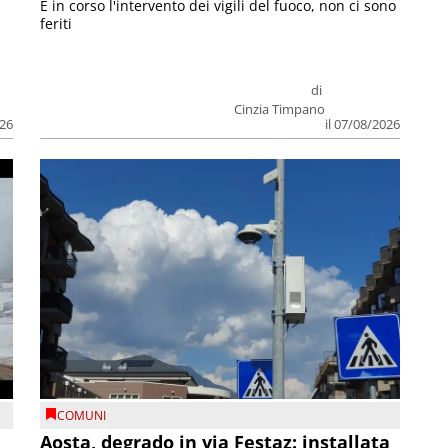
E in corso l'intervento dei vigili del fuoco, non ci sono
feriti
di
Cinzia Timpano
026
il 07/08/2026
COMUNI
n
Aosta, degrado in via Festaz: installata