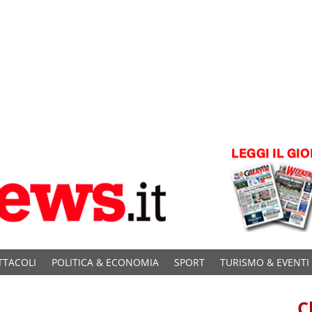
TTACOLI
POLITICA & ECONOMIA
SPORT
TURISMO & EVENTI
C