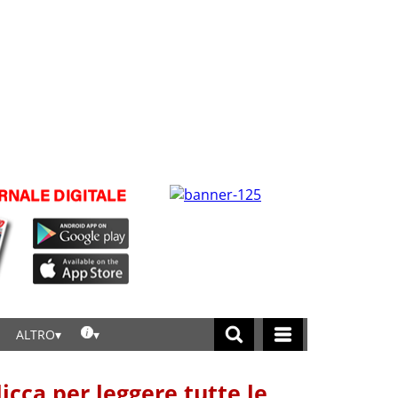
ALTRO
licca per leggere tutte le