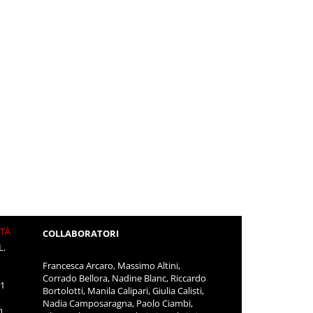
ITÀ
COLLABORATORI
L.
Francesca Arcaro, Massimo Altini,
Corrado Bellora, Nadine Blanc, Riccardo
11
Bortolotti, Manila Calipari, Giulia Calisti,
Nadia Camposaragna, Paolo Ciambi,
m