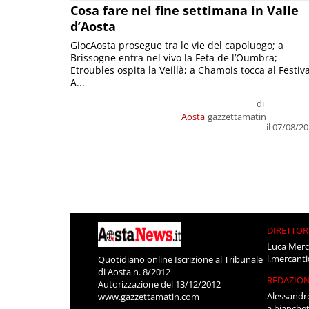
Cosa fare nel fine settimana in Valle
d’Aosta
GiocAosta prosegue tra le vie del capoluogo; a
Brissogne entra nel vivo la Feta de l’Oumbra;
Etroubles ospita la Veillà; a Chamois tocca al Festiva
A...
di
Aosta
gazzettamatin
il 07/08/2
DIRETTOR
Luca Merc
l.mercant
Quotidiano online Iscrizione al Tribunale
di Aosta n. 8/2012
REDAZIO
Autorizzazione del 13/12/2012
Alessandr
www.gazzettamatin.com
a.bianche