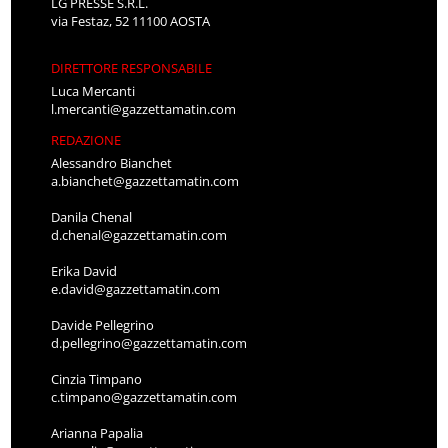
LG PRESSE S.R.L.
via Festaz, 52 11100 AOSTA
DIRETTORE RESPONSABILE
Luca Mercanti
l.mercanti@gazzettamatin.com
REDAZIONE
Alessandro Bianchet
a.bianchet@gazzettamatin.com
Danila Chenal
d.chenal@gazzettamatin.com
Erika David
e.david@gazzettamatin.com
Davide Pellegrino
d.pellegrino@gazzettamatin.com
Cinzia Timpano
c.timpano@gazzettamatin.com
Arianna Papalia