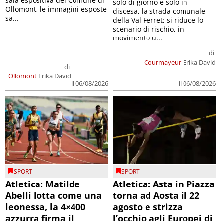
sala espositiva del Comune di
solo di giorno e solo in
Ollomont; le immagini esposte
discesa, la strada comunale
sa...
della Val Ferret; si riduce lo
scenario di rischio, in
movimento u...
di
Courmayeur
Erika David
di
Ollomont
Erika David
il 06/08/2026
il 06/08/2026
SPORT
SPORT
Atletica: Matilde
Atletica: Asta in Piazza
Abelli lotta come una
torna ad Aosta il 22
leonessa, la 4×400
agosto e strizza
azzurra firma il
l’occhio agli Europei di