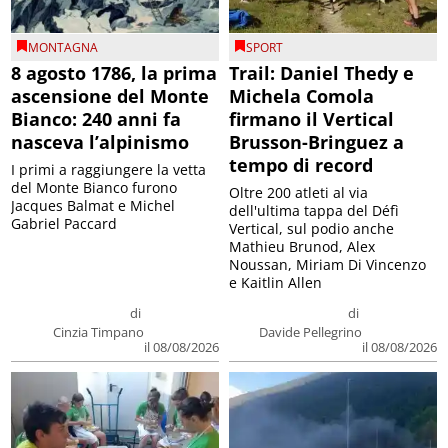
MONTAGNA
SPORT
8 agosto 1786, la prima
Trail: Daniel Thedy e
ascensione del Monte
Michela Comola
Bianco: 240 anni fa
firmano il Vertical
nasceva l’alpinismo
Brusson-Bringuez a
tempo di record
I primi a raggiungere la vetta
del Monte Bianco furono
Oltre 200 atleti al via
Jacques Balmat e Michel
dell'ultima tappa del Défì
Gabriel Paccard
Vertical, sul podio anche
Mathieu Brunod, Alex
Noussan, Miriam Di Vincenzo
e Kaitlin Allen
di
di
Cinzia Timpano
Davide Pellegrino
il 08/08/2026
il 08/08/2026