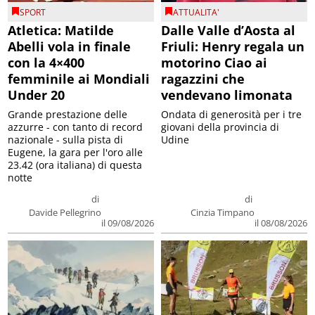
SPORT
ATTUALITA'
Atletica: Matilde
Dalle Valle d’Aosta al
Abelli vola in finale
Friuli: Henry regala un
con la 4×400
motorino Ciao ai
femminile ai Mondiali
ragazzini che
Under 20
vendevano limonata
Grande prestazione delle
Ondata di generosità per i tre
azzurre - con tanto di record
giovani della provincia di
nazionale - sulla pista di
Udine
Eugene, la gara per l'oro alle
23.42 (ora italiana) di questa
notte
di
di
Davide Pellegrino
Cinzia Timpano
il 09/08/2026
il 08/08/2026