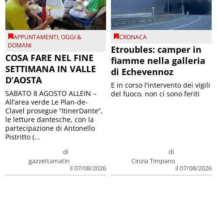
APPUNTAMENTI
,
OGGI &
CRONACA
DOMANI
Etroubles: camper in
COSA FARE NEL FINE
fiamme nella galleria
SETTIMANA IN VALLE
di Echevennoz
D’AOSTA
E in corso l'intervento dei vigili
SABATO 8 AGOSTO ALLEIN –
del fuoco, non ci sono feriti
All’area verde Le Plan-de-
Clavel prosegue “ItinerDante”,
le letture dantesche, con la
partecipazione di Antonello
Pistritto (...
di
di
gazzettamatin
Cinzia Timpano
il 07/08/2026
il 07/08/2026