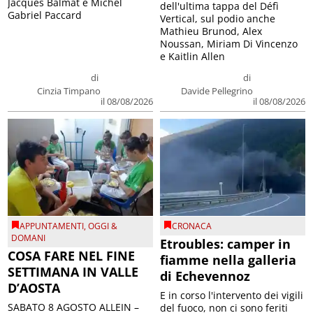
Jacques Balmat e Michel
dell'ultima tappa del Défì
Gabriel Paccard
Vertical, sul podio anche
Mathieu Brunod, Alex
Noussan, Miriam Di Vincenzo
e Kaitlin Allen
di
di
Cinzia Timpano
Davide Pellegrino
il 08/08/2026
il 08/08/2026
APPUNTAMENTI
,
OGGI &
CRONACA
DOMANI
Etroubles: camper in
COSA FARE NEL FINE
fiamme nella galleria
SETTIMANA IN VALLE
di Echevennoz
D’AOSTA
E in corso l'intervento dei vigili
SABATO 8 AGOSTO ALLEIN –
del fuoco, non ci sono feriti