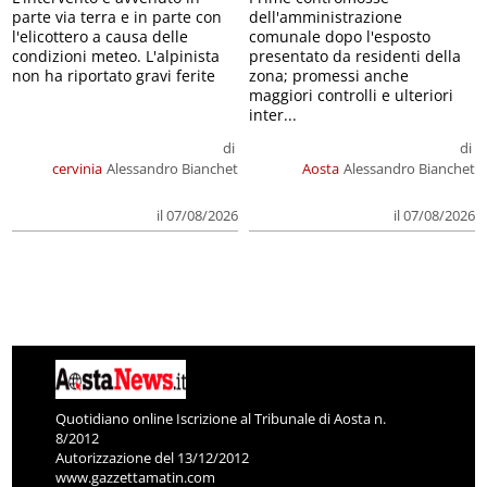
parte via terra e in parte con
dell'amministrazione
l'elicottero a causa delle
comunale dopo l'esposto
condizioni meteo. L'alpinista
presentato da residenti della
non ha riportato gravi ferite
zona; promessi anche
maggiori controlli e ulteriori
inter...
di
di
cervinia
Alessandro Bianchet
Aosta
Alessandro Bianchet
il 07/08/2026
il 07/08/2026
Quotidiano online Iscrizione al Tribunale di Aosta n.
8/2012
Autorizzazione del 13/12/2012
www.gazzettamatin.com