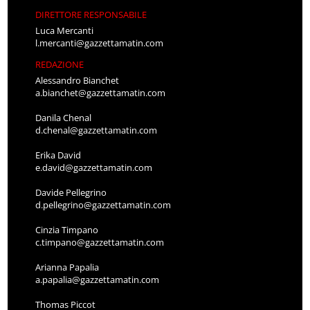
DIRETTORE RESPONSABILE
Luca Mercanti
l.mercanti@gazzettamatin.com
REDAZIONE
Alessandro Bianchet
a.bianchet@gazzettamatin.com
Danila Chenal
d.chenal@gazzettamatin.com
Erika David
e.david@gazzettamatin.com
Davide Pellegrino
d.pellegrino@gazzettamatin.com
Cinzia Timpano
c.timpano@gazzettamatin.com
Arianna Papalia
a.papalia@gazzettamatin.com
Thomas Piccot