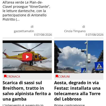
All’area verde Le Plan-de-
Clavel prosegue “ItinerDante”,
le letture dantesche, con la
partecipazione di Antonello
Pistritto (...
di
di
gazzettamatin
Cinzia Timpano
il 07/08/2026
il 07/08/2026
CRONACA
COMUNI
Scarica di sassi sul
Aosta, degrado in via
Breithorn, tratto in
Festaz: installata una
salvo alpinista ferito a
telecamera alla Torre
una gamba
del Lebbroso
L'intervento è avvenuto in
Prime contromosse