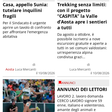
Casa, appello Sunia:
Trekking senza limiti:
tutelare inquilini
con il progetto
fragili
“CASPITA” la Valle
d’Aosta apre i sentieri
Per il Sindacato è urgente
a tutti
aprire un tavolo di confronto
per affrontare l'emergenza
Da agosto a ottobre, è
abitativa
possibile iscriversi a nove
escursioni gratuite e aperte a
tutti in sei comuni valdostani:
un'esperienza alpina
condivisa grazi...
di
di
Aosta
Luca Mercanti
Luca Mercanti
il 10/08/2026
il 10/08/2026
ANNUNCI
ANNUNCI DEI LETTORI
LAVORO 2. lavoro domanda
CERCO LAVORO signore 59
enne, italiano e volenteroso,
amante degli animali e