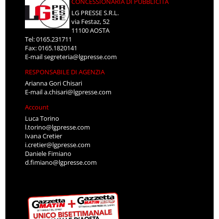
CONCESSIONARIA DI PUBBLICITÀ
LG PRESSE S.R.L.
via Festaz, 52
11100 AOSTA
Tel: 0165.231711
Fax: 0165.1820141
E-mail
segreteria@lgpresse.com
RESPONSABILE DI AGENZIA
Arianna Gori Chisari
E-mail
a.chisari@lgpresse.com
Account
Luca Torino
l.torino@lgpresse.com
Ivana Cretier
i.cretier@lgpresse.com
Daniele Fimiano
d.fimiano@lgpresse.com