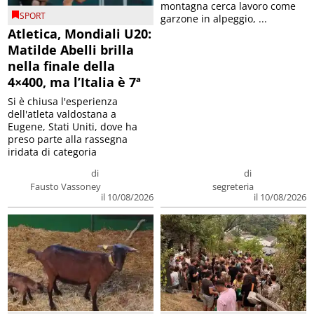
montagna cerca lavoro come
SPORT
garzone in alpeggio, ...
Atletica, Mondiali U20:
Matilde Abelli brilla
nella finale della
4×400, ma l’Italia è 7ª
Si è chiusa l'esperienza
dell'atleta valdostana a
Eugene, Stati Uniti, dove ha
preso parte alla rassegna
iridata di categoria
di
di
Fausto Vassoney
segreteria
il 10/08/2026
il 10/08/2026