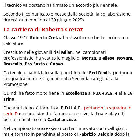
Il tecnico valdostano ha firmato un accordo pluriennale.
Secondo il comunicato emesso dalla società, la collaborazione
durerà «almeno fino al 30 giugno 2025».
La carriera di Roberto Cretaz
Classe 1977,
Roberto Cretaz
ha vissuto una bella carriera da
calciatore.
Cresciuto nelle giovanili del
Milan
, nei campionati
professionistici ha vestito le maglie di
Monza
,
Biellese
,
Novara
,
Brescello
,
Pro Sesto
e
Cuneo
.
Da tecnico, ha iniziato sulla panchina dei
Red Devils
, portando
la squadra, in due stagioni, dalla Seconda categoria alla
Promozione.
Quindi ha fatto molto bene in
Eccellenza
al
P.D.H.A.E.
e alla
LG
Trino
.
Due anni dopo, è tornato al
P.D.H.A.E.
,
portando la squadra in
serie D
e conquistando, l’anno successivo, la finale play off,
persa in finale con la
Castellanzese
.
Nel campionato successivo non ha rinnovato con i valligiani,
ma è tornato in panchina al posto di
Fabrizio Daidola
dopo la