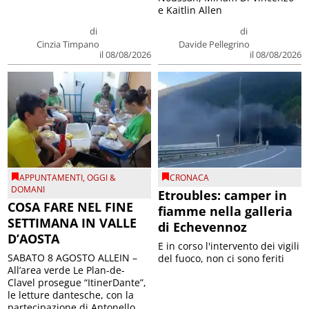
e Kaitlin Allen
di
di
Cinzia Timpano
Davide Pellegrino
il 08/08/2026
il 08/08/2026
APPUNTAMENTI
,
OGGI &
CRONACA
DOMANI
Etroubles: camper in
COSA FARE NEL FINE
fiamme nella galleria
SETTIMANA IN VALLE
di Echevennoz
D’AOSTA
E in corso l'intervento dei vigili
SABATO 8 AGOSTO ALLEIN –
del fuoco, non ci sono feriti
All’area verde Le Plan-de-
Clavel prosegue “ItinerDante”,
le letture dantesche, con la
partecipazione di Antonello