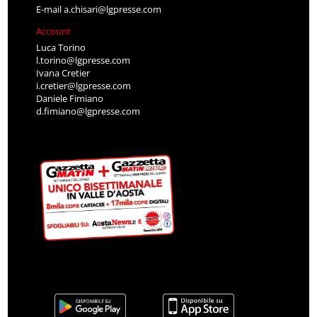
E-mail
a.chisari@lgpresse.com
Account
Luca Torino
l.torino@lgpresse.com
Ivana Cretier
i.cretier@lgpresse.com
Daniele Fimiano
d.fimiano@lgpresse.com