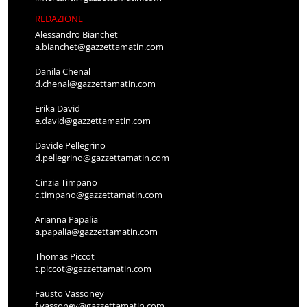
REDAZIONE
Alessandro Bianchet
a.bianchet@gazzettamatin.com
Danila Chenal
d.chenal@gazzettamatin.com
Erika David
e.david@gazzettamatin.com
Davide Pellegrino
d.pellegrino@gazzettamatin.com
Cinzia Timpano
c.timpano@gazzettamatin.com
Arianna Papalia
a.papalia@gazzettamatin.com
Thomas Piccot
t.piccot@gazzettamatin.com
Fausto Vassoney
f.vassoney@gazzettamatin.com