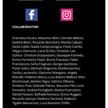
COLLABORATORI
Francesca Arcaro, Massimo Altini, Corrado Bellora,
Nadine Blanc, Riccardo Bortolotti, Manila Calipari,
Giulia Calisti, Nadia Camposaragna, Paolo Ciambi,
Filippo Clermont, Carol Di Vito, Christian Leo
Dufour, Christian Evaspasiano, Giuseppe Farinella,
Enrico Formento Dojot, Bruno Fracasso, Fabio
Francesconi, Sofia Fregnani, Giorgia Gambino,
Paolo Gatto, Michael Ghignone, Marlène Jorrioz,
Cecilia Lazzarotto, Giacomo Mangano, Angela
Marrelli, Federico Mecca, Luca Mauro Melloni, Marc
Montrosset, Matteo Nigra, Sabrina Olibano,
Emiliano Pala, Gabriele Peloso, Maurizio Pitti, Loris
Ponsetto, Andrea Portigliatti, Mattia Pramotton,
Deniel Pession, Raffaele Romano, Enrico Ruggeri,
Riccardo Savoye, Federica Tercinod, Federico
Tigellio Benvenuto, Luca Massimo Trifilò