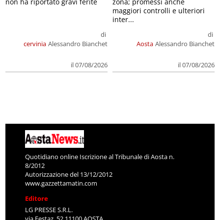
non ha riportato gravi ferite
zona; promessi anche
maggiori controlli e ulteriori
inter...
di
di
cervinia
Alessandro Bianchet
Aosta
Alessandro Bianchet
il 07/08/2026
il 07/08/2026
Quotidiano online Iscrizione al Tribunale di Aosta n.
8/2012
Autorizzazione del 13/12/2012
www.gazzettamatin.com
Editore
LG PRESSE S.R.L.
via Festaz, 52 11100 AOSTA