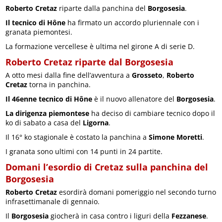
Roberto Cretaz
riparte dalla panchina del
Borgosesia
.
Il tecnico di Hône
ha firmato un accordo pluriennale con i
granata piemontesi.
La formazione vercellese è ultima nel girone A di serie D.
Roberto Cretaz riparte dal Borgosesia
A otto mesi dalla fine dell’avventura a
Grosseto
,
Roberto
Cretaz
torna in panchina.
Il 46enne tecnico di Hône
è il nuovo allenatore del
Borgosesia
.
La dirigenza piemontese
ha deciso di cambiare tecnico dopo il
ko di sabato a casa del
Ligorna
.
Il 16° ko stagionale è costato la panchina a
Simone Moretti
.
I granata sono ultimi con 14 punti in 24 partite.
Domani l’esordio di Cretaz sulla panchina del
Borgosesia
Roberto Cretaz
esordirà domani pomeriggio nel secondo turno
infrasettimanale di gennaio.
Il
Borgosesia
giocherà in casa contro i liguri della
Fezzanese
.