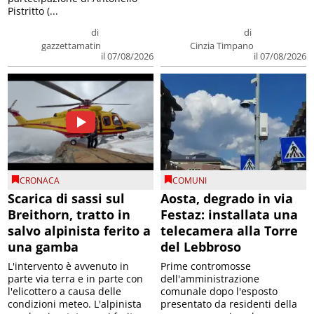
Pistritto (...
di
di
gazzettamatin
Cinzia Timpano
il 07/08/2026
il 07/08/2026
CRONACA
COMUNI
Scarica di sassi sul
Aosta, degrado in via
Breithorn, tratto in
Festaz: installata una
salvo alpinista ferito a
telecamera alla Torre
una gamba
del Lebbroso
L'intervento è avvenuto in
Prime contromosse
parte via terra e in parte con
dell'amministrazione
l'elicottero a causa delle
comunale dopo l'esposto
condizioni meteo. L'alpinista
presentato da residenti della