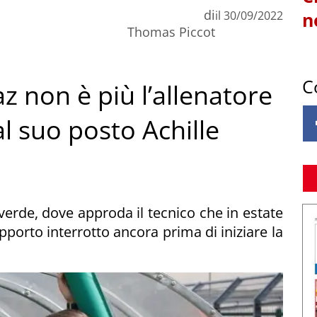
di
il
30/09/2022
n
Thomas Piccot
C
z non è più l’allenatore
al suo posto Achille
rde, dove approda il tecnico che in estate
apporto interrotto ancora prima di iniziare la