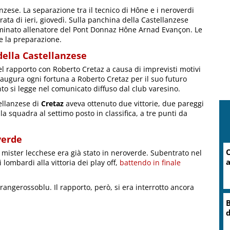
nzese. La separazione tra il tecnico di Hône e i neroverdi
rata di ieri, giovedì. Sulla panchina della Castellanzese
nominato allenatore del Pont Donnaz Hône Arnad Evançon. Le
e la preparazione.
della Castellanzese
l rapporto con Roberto Cretaz a causa di imprevisti motivi
e augura ogni fortuna a Roberto Cretaz per il suo futuro
nto si legge nel comunicato diffuso dal club varesino.
ellanzese di
Cretaz
aveva ottenuto due vittorie, due pareggi
la squadra al settimo posto in classifica, a tre punti da
verde
C
Il mister lecchese era già stato in neroverde. Subentrato nel
lombardi alla vittoria dei play off,
battendo in finale
rangerossoblu. Il rapporto, però, si era interrotto ancora
O
r