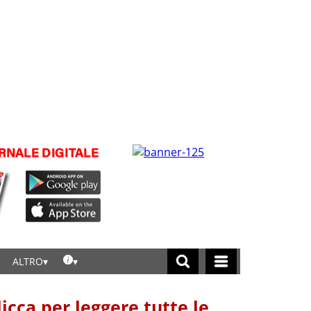
ALTRO
licca per leggere tutte le