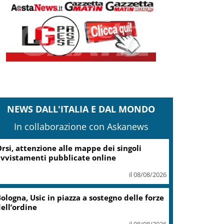
NEWS DALL'ITALIA E DAL MONDO
In collaborazione con Askanews
ampi Flegrei, Fico: Al via lavori hub Pozzuoli
il 08/08/2026
stia, investe un ciclista e fugge,
intracciato da Polizia Locale
il 08/08/2026