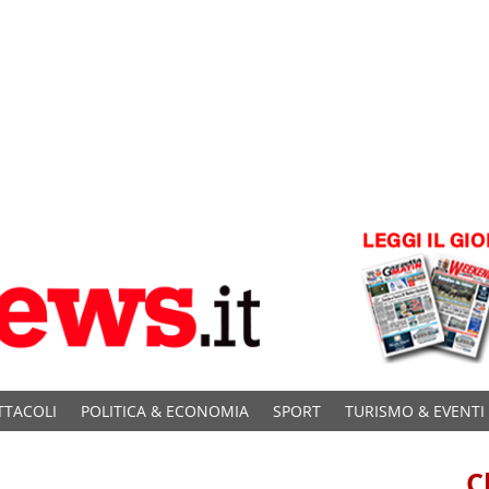
TTACOLI
POLITICA & ECONOMIA
SPORT
TURISMO & EVENTI
C