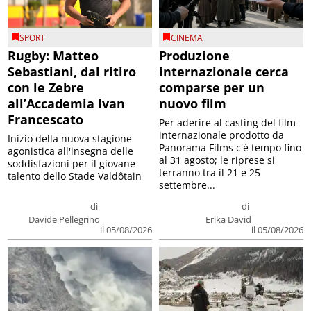
SPORT
CINEMA
Rugby: Matteo
Produzione
Sebastiani, dal ritiro
internazionale cerca
con le Zebre
comparse per un
all’Accademia Ivan
nuovo film
Francescato
Per aderire al casting del film
internazionale prodotto da
Inizio della nuova stagione
Panorama Films c'è tempo fino
agonistica all'insegna delle
al 31 agosto; le riprese si
soddisfazioni per il giovane
terranno tra il 21 e 25
talento dello Stade Valdôtain
settembre...
di
di
Davide Pellegrino
Erika David
il 05/08/2026
il 05/08/2026