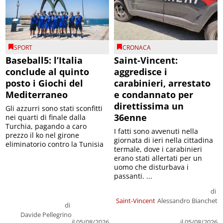
SPORT
CRONACA
Baseball5: l’Italia
Saint-Vincent:
conclude al quinto
aggredisce i
posto i Giochi del
carabinieri, arrestato
Mediterraneo
e condannato per
direttissima un
Gli azzurri sono stati sconfitti
36enne
nei quarti di finale dalla
Turchia, pagando a caro
I fatti sono avvenuti nella
prezzo il ko nel girone
giornata di ieri nella cittadina
eliminatorio contro la Tunisia
termale, dove i carabinieri
erano stati allertati per un
uomo che disturbava i
passanti. ...
di
Saint-Vincent
Alessandro Bianchet
di
Davide Pellegrino
il 05/08/2026
il 05/08/2026