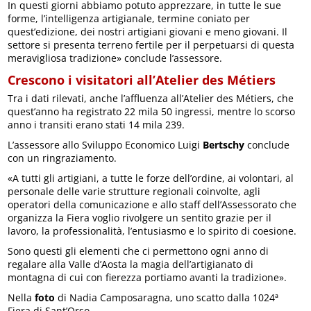
In questi giorni abbiamo potuto apprezzare, in tutte le sue
forme, l’intelligenza artigianale, termine coniato per
quest’edizione, dei nostri artigiani giovani e meno giovani. Il
settore si presenta terreno fertile per il perpetuarsi di questa
meravigliosa tradizione» conclude l’assessore.
Crescono i visitatori all’Atelier des Métiers
Tra i dati rilevati, anche l’affluenza all’Atelier des Métiers, che
quest’anno ha registrato 22 mila 50 ingressi, mentre lo scorso
anno i transiti erano stati 14 mila 239.
L’assessore allo Sviluppo Economico Luigi
Bertschy
conclude
con un ringraziamento.
«A tutti gli artigiani, a tutte le forze dell’ordine, ai volontari, al
personale delle varie strutture regionali coinvolte, agli
operatori della comunicazione e allo staff dell’Assessorato che
organizza la Fiera voglio rivolgere un sentito grazie per il
lavoro, la professionalità, l’entusiasmo e lo spirito di coesione.
Sono questi gli elementi che ci permettono ogni anno di
regalare alla Valle d’Aosta la magia dell’artigianato di
montagna di cui con fierezza portiamo avanti la tradizione».
Nella
foto
di Nadia Camposaragna, uno scatto dalla 1024ª
Fiera di Sant’Orso.