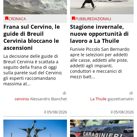
CRONACA
PUBBLIREDAZIONALI
Frana sul Cervino, le
Stagione invernale,
guide di Breuil
nuove opportunità di
Cervinia bloccano le
lavoro a La Thuile
ascensioni
Funivie Piccolo San Bernardo
apre le selezioni per addetti
La decisione delle guide di
alle casse, addetti alle piste,
Breuil Cervinia è scattata a
addetti agli impianti,
seguito della frana di oggi
conduttori e meccanici di
sulla parete sud del Cervino;
mezzi batt...
gli esperti raccomandano
massima at...
di
di
cervinia
Alessandro Bianchet
La Thuile
gazzettamatin
il 05/08/2026
il 05/08/2026