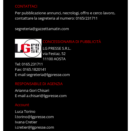
CONTATTACI
Per pubblicazione annunci, necrologi, offro e cerco lavoro,
contattare la segreteria al numero: 0165/231711
segreteria@gazzettamatin.com
CONCESSIONARIA DI PUBBLICITÀ
LG PRESSE S.R.L.
via Festaz, 52
11100 AOSTA
Tel: 0165.231711
Fax: 0165.1820141
E-mail
segreteria@lgpresse.com
RESPONSABILE DI AGENZIA
Arianna Gori Chisari
E-mail
a.chisari@lgpresse.com
Account
Luca Torino
l.torino@lgpresse.com
Ivana Cretier
i.cretier@lgpresse.com