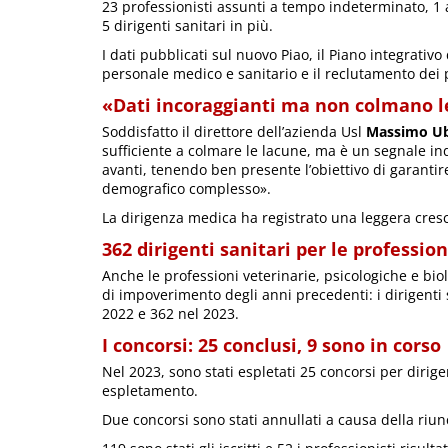
23 professionisti assunti a tempo indeterminato, 1
5 dirigenti sanitari in più.
I dati pubblicati sul nuovo Piao, il Piano integrativ
personale medico e sanitario e il reclutamento dei p
«Dati incoraggianti ma non colmano l
Soddisfatto il direttore dell’azienda Usl
Massimo Ub
sufficiente a colmare le lacune, ma è un segnale ind
avanti, tenendo ben presente l’obiettivo di garantire
demografico complesso».
La dirigenza medica ha registrato una leggera cresci
362 dirigenti sanitari per le professio
Anche le professioni veterinarie, psicologiche e bi
di impoverimento degli anni precedenti: i dirigent
2022 e 362 nel 2023.
I concorsi: 25 conclusi, 9 sono in corso
Nel 2023, sono stati espletati 25 concorsi per dirige
espletamento.
Due concorsi sono stati annullati a causa della riun