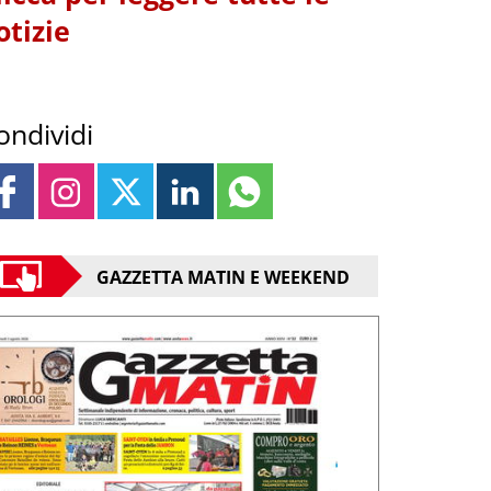
otizie
ondividi
GAZZETTA MATIN E WEEKEND