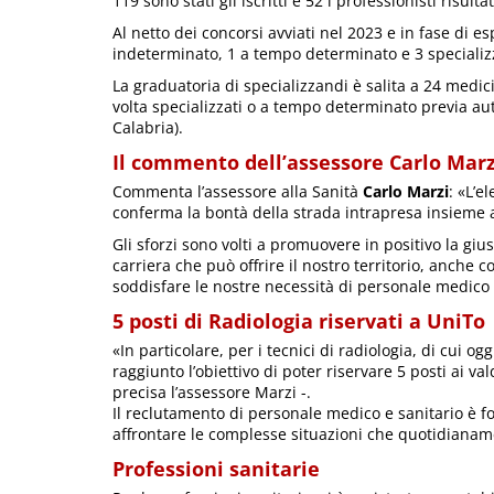
119 sono stati gli iscritti e 52 i professionisti risulta
Al netto dei concorsi avviati nel 2023 e in fase di 
indeterminato, 1 a tempo determinato e 3 specializ
La graduatoria di specializzandi è salita a 24 med
volta specializzati o a tempo determinato previa aut
Calabria).
Il commento dell’assessore Carlo Marz
Commenta l’assessore alla Sanità
Carlo Marzi
: «L’e
conferma la bontà della strada intrapresa insieme a
Gli sforzi sono volti a promuovere in positivo la gi
carriera che può offrire il nostro territorio, anche 
soddisfare le nostre necessità di personale medico 
5 posti di Radiologia riservati a UniTo
«In particolare, per i tecnici di radiologia, di cui 
raggiunto l’obiettivo di poter riservare 5 posti ai val
precisa l’assessore Marzi -.
Il reclutamento di personale medico e sanitario è f
affrontare le complesse situazioni che quotidianame
Professioni sanitarie