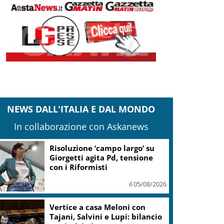
NEWS DALL'ITALIA E DAL MONDO
In collaborazione con Askanews
Banco Bpm, Castagna: Agricole
Italia? Valuteremo, ritengo
fusione molto solida
il 05/08/2026
Conti pubblici, Governo
incassa sì su clausola Ue. Lega