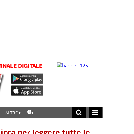
ALTRO
licca per leggere tutte le