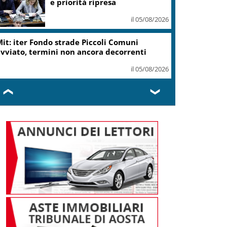
ottiene modifica a risoluzione
il 05/08/2026
Delmastro, Camera dice no a
uso chat con Caroccia: in aula
bagarre e proteste opposizioni
il 05/08/2026
❮
❯