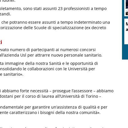
ti idonei.
espletamento, sono stati assunti 23 professionisti a tempo
zandi.
ici che potranno essere assunti a tempo indeterminato una
orizzazione delle Scuole di specializzazione (ex decreto
i
levato numero di partecipanti ai numerosi concorsi
ll’azienda Usl per attrarre nuovo personale sanitario.
usta immagine della nostra Sanità e le opportunità di
consolidando le collaborazioni con le Università per
e sanitario».
oggi abbiamo forte necessità – prosegue l’assessore – abbiamo
dostani per il corso di laurea all’Università di Torino –
ondamentale per garantire un’assistenza di qualità e per
nte caratterizzano i bisogni della nostra comunità».