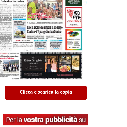
Clicca e scarica la copia