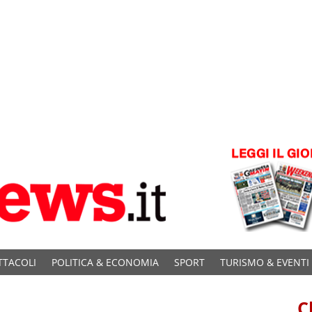
TTACOLI
POLITICA & ECONOMIA
SPORT
TURISMO & EVENTI
C