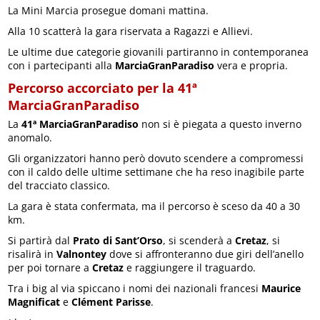
La Mini Marcia prosegue domani mattina.
Alla 10 scatterà la gara riservata a Ragazzi e Allievi.
Le ultime due categorie giovanili partiranno in contemporanea
con i partecipanti alla
MarciaGranParadiso
vera e propria.
Percorso accorciato per la 41ª
MarciaGranParadiso
La
41ª MarciaGranParadiso
non si è piegata a questo inverno
anomalo.
Gli organizzatori hanno però dovuto scendere a compromessi
con il caldo delle ultime settimane che ha reso inagibile parte
del tracciato classico.
La gara è stata confermata, ma il percorso è sceso da 40 a 30
km.
Si partirà dal
Prato di Sant’Orso
, si scenderà a
Cretaz
, si
risalirà in
Valnontey
dove si affronteranno due giri dell’anello
per poi tornare a
Cretaz
e raggiungere il traguardo.
Tra i big al via spiccano i nomi dei nazionali francesi
Maurice
Magnificat
e
Clément Parisse
.