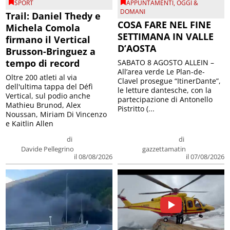
SPORT
APPUNTAMENTI
,
OGGI &
DOMANI
Trail: Daniel Thedy e
COSA FARE NEL FINE
Michela Comola
SETTIMANA IN VALLE
firmano il Vertical
D’AOSTA
Brusson-Bringuez a
tempo di record
SABATO 8 AGOSTO ALLEIN –
All’area verde Le Plan-de-
Oltre 200 atleti al via
Clavel prosegue “ItinerDante”,
dell'ultima tappa del Défì
le letture dantesche, con la
Vertical, sul podio anche
partecipazione di Antonello
Mathieu Brunod, Alex
Pistritto (...
Noussan, Miriam Di Vincenzo
e Kaitlin Allen
di
di
Davide Pellegrino
gazzettamatin
il 08/08/2026
il 07/08/2026