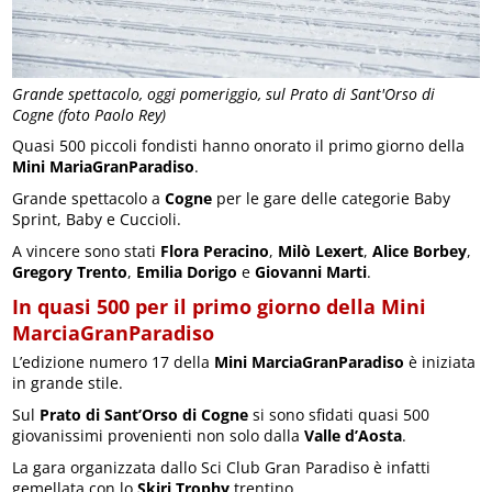
Grande spettacolo, oggi pomeriggio, sul Prato di Sant'Orso di
Cogne (foto Paolo Rey)
Quasi 500 piccoli fondisti hanno onorato il primo giorno della
Mini MariaGranParadiso
.
Grande spettacolo a
Cogne
per le gare delle categorie Baby
Sprint, Baby e Cuccioli.
A vincere sono stati
Flora Peracino
,
Milò Lexert
,
Alice Borbey
,
Gregory Trento
,
Emilia Dorigo
e
Giovanni Marti
.
In quasi 500 per il primo giorno della Mini
MarciaGranParadiso
L’edizione numero 17 della
Mini MarciaGranParadiso
è iniziata
in grande stile.
Sul
Prato di Sant’Orso di Cogne
si sono sfidati quasi 500
giovanissimi provenienti non solo dalla
Valle d’Aosta
.
La gara organizzata dallo Sci Club Gran Paradiso è infatti
gemellata con lo
Skiri Trophy
trentino.