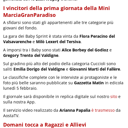
I vincitori della prima giornata della Mini
MarciaGranParadiso
A sfidarsi sono stati gli appartenenti alle tre categorie più
giovani del fondo.
La gara dei Baby Sprint è stata vinta da
Flora Peracino
del
Valsavarenche
e
Milò Lexert del Tersiva
.
A imporsi tra i Baby sono stati
Alice Borbey del Godioz
e
Gregory Trento del Valdigne
.
Sul gradino più alto del podio della categoria Cuccioli sono
saliti
Emilia Dorigo del Valdigne
e
Giovanni Marti del Fallère
.
Le classifiche complete con le interviste ai protagoniste e le
foto più belle saranno pubblicate su
Gazzetta Matin
in edicola
lunedì 5 febbraio.
Il giornale sarà disponibile in replica digitale sul nostro
sito
e
sulla nostra App.
Il servizio video realizzato da
Arianna Papalia
è trasmesso
da
AostaTV.
Domani tocca a Ragazzi e Allievi