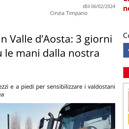
di
il
06/02/2024
n
Cinzia Timpano
C
in Valle d’Aosta: 3 giorni
ù le mani dalla nostra
zi e a piedi per sensibilizzare i valdostani
ea