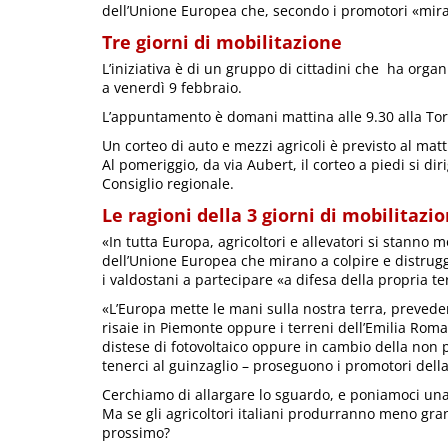
dell’Unione Europea che, secondo i promotori «mira
Tre giorni di mobilitazione
L’iniziativa è di un gruppo di cittadini che ha organ
a venerdì 9 febbraio.
L’appuntamento è domani mattina alle 9.30 alla Tor
Un corteo di auto e mezzi agricoli è previsto al mattin
Al pomeriggio, da via Aubert, il corteo a piedi si d
Consiglio regionale.
Le ragioni della 3 giorni di mobilitazi
«In tutta Europa, agricoltori e allevatori si stanno m
dell’Unione Europea che mirano a colpire e distrugg
i valdostani a partecipare «a difesa della propria te
«L’Europa mette le mani sulla nostra terra, prevede
risaie in Piemonte oppure i terreni dell’Emilia Roman
distese di fotovoltaico oppure in cambio della non pr
tenerci al guinzaglio – proseguono i promotori della
Cerchiamo di allargare lo sguardo, e poniamoci u
Ma se gli agricoltori italiani produrranno meno grano
prossimo?