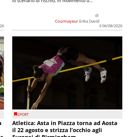
lo scenario di rischio, in movimento u...
di
Courmayeur
Erika David
026
il 06/08/2026
SPORT
a
Atletica: Asta in Piazza torna ad Aosta
il 22 agosto e strizza l’occhio agli
la
Europei di Birmingham