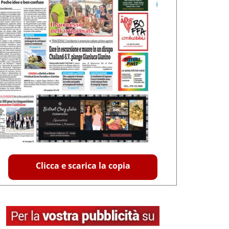
Clicca e scarica la copia