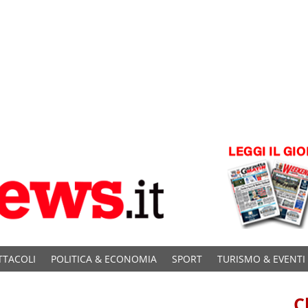
TTACOLI
POLITICA & ECONOMIA
SPORT
TURISMO & EVENTI
C