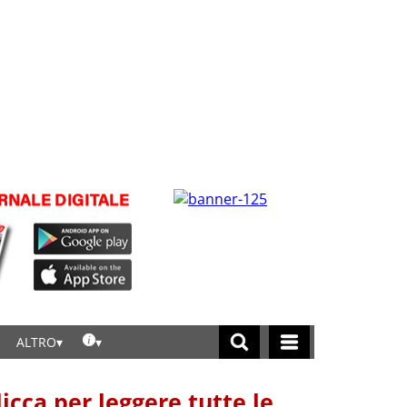
ALTRO
licca per leggere tutte le