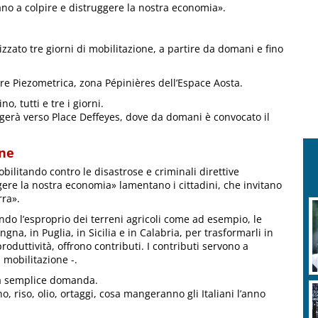
no a colpire e distruggere la nostra economia».
izzato tre giorni di mobilitazione, a partire da domani e fino
re Piezometrica, zona Pépinières dell’Espace Aosta.
o, tutti e tre i giorni.
irigerà verso Place Deffeyes, dove da domani è convocato il
one
obilitando contro le disastrose e criminali direttive
ere la nostra economia» lamentano i cittadini, che invitano
rra».
ndo l’esproprio dei terreni agricoli come ad esempio, le
gna, in Puglia, in Sicilia e in Calabria, per trasformarli in
oduttività, offrono contributi. I contributi servono a
 mobilitazione -.
na semplice domanda.
, riso, olio, ortaggi, cosa mangeranno gli Italiani l’anno