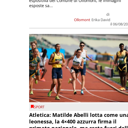
espositiva del Comune di Ollomont; le immagini
esposte sa...
di
Ollomont
Erika David
il 06/08/2
SPORT
Atletica: Matilde Abelli lotta come un
leonessa, la 4×400 azzurra firma il
primato nazionale, ma resta fuori dal