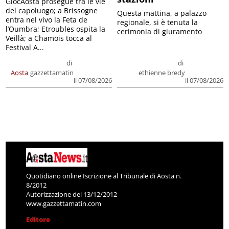
GiocAosta prosegue tra le vie
del capoluogo; a Brissogne
Questa mattina, a palazzo
entra nel vivo la Feta de
regionale, si è tenuta la
l’Oumbra; Etroubles ospita la
cerimonia di giuramento
Veillà; a Chamois tocca al
Festival A...
di
di
Aosta
gazzettamatin
ethienne bredy
il 07/08/2026
il 07/08/2026
Quotidiano online Iscrizione al Tribunale di Aosta n.
8/2012
Autorizzazione del 13/12/2012
www.gazzettamatin.com
Editore