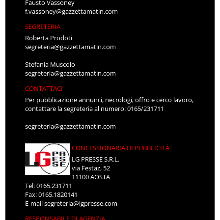
Fausto Vassoney
f.vassoney@gazzettamatin.com
SEGRETERIA
Roberta Prodoti
segreteria@gazzettamatin.com
Stefania Muscolo
segreteria@gazzettamatin.com
CONTATTACI
Per pubblicazione annunci, necrologi, offro e cerco lavoro,
contattare la segreteria al numero: 0165/231711
segreteria@gazzettamatin.com
CONCESSIONARIA DI PUBBLICITÀ
LG PRESSE S.R.L.
via Festaz, 52
11100 AOSTA
Tel: 0165.231711
Fax: 0165.1820141
E-mail
segreteria@lgpresse.com
RESPONSABILE DI AGENZIA