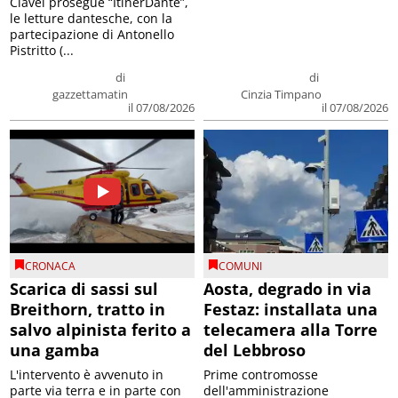
Clavel prosegue “ItinerDante”,
le letture dantesche, con la
partecipazione di Antonello
Pistritto (...
di
di
gazzettamatin
Cinzia Timpano
il 07/08/2026
il 07/08/2026
CRONACA
COMUNI
Scarica di sassi sul
Aosta, degrado in via
Breithorn, tratto in
Festaz: installata una
salvo alpinista ferito a
telecamera alla Torre
una gamba
del Lebbroso
L'intervento è avvenuto in
Prime contromosse
parte via terra e in parte con
dell'amministrazione