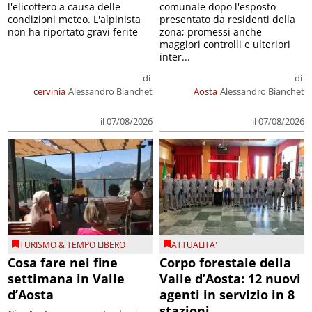
l'elicottero a causa delle
comunale dopo l'esposto
condizioni meteo. L'alpinista
presentato da residenti della
non ha riportato gravi ferite
zona; promessi anche
maggiori controlli e ulteriori
inter...
di
di
cervinia
Alessandro Bianchet
Aosta
Alessandro Bianchet
il 07/08/2026
il 07/08/2026
TURISMO & TEMPO LIBERO
ATTUALITA'
Cosa fare nel fine
Corpo forestale della
settimana in Valle
Valle d’Aosta: 12 nuovi
d’Aosta
agenti in servizio in 8
stazioni