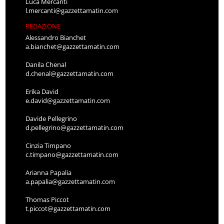
Luca Mercanti
l.mercanti@gazzettamatin.com
REDAZIONE
Alessandro Bianchet
a.bianchet@gazzettamatin.com
Danila Chenal
d.chenal@gazzettamatin.com
Erika David
e.david@gazzettamatin.com
Davide Pellegrino
d.pellegrino@gazzettamatin.com
Cinzia Timpano
c.timpano@gazzettamatin.com
Arianna Papalia
a.papalia@gazzettamatin.com
Thomas Piccot
t.piccot@gazzettamatin.com